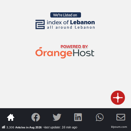
klyoum.com
~last update: 16 min ago
3,306
Articles in Aug 2026