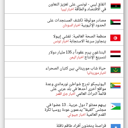
اتفاق ليبي - تونسي على تعزيز التعاون
في الاقتصاد والطاقة
اخبار ليبيا
مصادر موثوقة تكشف المستجدات على
الحدود الإثيوبية
اخبار السودان
منظمة الصحة العالمية: تفشي إيبولا
يتجاوز سرعة الاستجابة
اخبار تونس
البنتاغون يبرم عقوداً بـ 135 مليار دولار
لتسريع الإنتاج
اخبار اليمن
حياة شاب موريتاني بين كثبان الصحراء
اخبار موريتانيا
اليونيسكو تدرج شواطئ نورماندي وعدة
مواقع أخرى أحدها في بلد عربي على
قائمة التراث العالمي
اخبار جزر القمر
بينهم ممثلو 7 دول عربية.. 13 عضوا في
مجلس "الفيفا" يدعمون عودة روسيا لكرة
القدم العالمية
اخبار جيبوتي
قراصنة يتخذون أفراد طاقم ناقلة