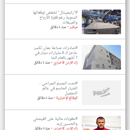
#"راينميتال" تخفض توقعاتها
السنوية رغم قفزة الأرباح
والمبيعات
-
مباشر
منذ ٤ دقائق
#صادرات صناعة عمان تكسر
حاجز الــ 4 مليارات دينار في
7 أشهر بالعام الحا
-
زاد الاردن الاخباري
منذ ٤ دقائق
#نحت الجسم الجراحي…
الخيار الحاسم في عالم
التجميل
-
الوقائع الإخبارية
منذ ٥ دقائق
#عقوبات مالية على الفيصلي
والحسين إربد
-
زاد الاردن الاخباري
منذ ٥ دقائق