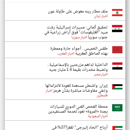
ملف مطار رينه معوض على طاولة عون
اخبار لبنان
تحقيق ألماني: مسيرات إسرائيلية رشت
مبيد "الغليفوسات" فوق أراض زراعية في
جنوب سوريا
اخبار سوريا
طقس الخميس.. أجواء حارة وممطرة
بهذه المناطق المغربية
اخبار المغرب
الداخلية تداهم مزرعتين بالإسماعيلية..
وتضبط مخدرات بقيمة 1.4 مليار جنيه
اخبار مصر
إيران: واشنطن مستعدة للعودة لالتزاماتها
وتنفي مفاوضات مباشرة بشأن هرمز
اخبار
فلسطين
محطة الفحص الفني الدوري للسيارات
بجدة «المروة» تعود لخدمة المستفيدين
اخبار السعودية
أرباح "اتحاد إنيرجي" تقفز277% في