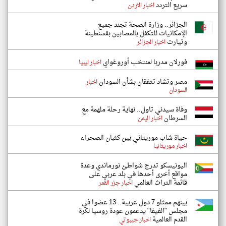
سريع التردد
اخبار الاردن
الجزائر.. وزارة الصحة تجند جميع
الإمكانيات للتكفل بالمصابين بقسنطينة
وتيارت
اخبار الجزائر
فورلان مدربا لمنتخب أوروغواي
اخبار ليبيا
مصر وتشاد تتفقان بشأن السودان
اخبار
السودان
وفاة سيدني تاول.. نهاية رحلة ملهمة مع
السرطان
اخبار اليمن
حياة شاب موريتاني بين كثبان الصحراء
اخبار موريتانيا
اليونيسكو تدرج شواطئ نورماندي وعدة
مواقع أخرى أحدها في بلد عربي على
قائمة التراث العالمي
اخبار جزر القمر
بينهم ممثلو 7 دول عربية.. 13 عضوا في
مجلس "الفيفا" يدعمون عودة روسيا لكرة
القدم العالمية
اخبار جيبوتي