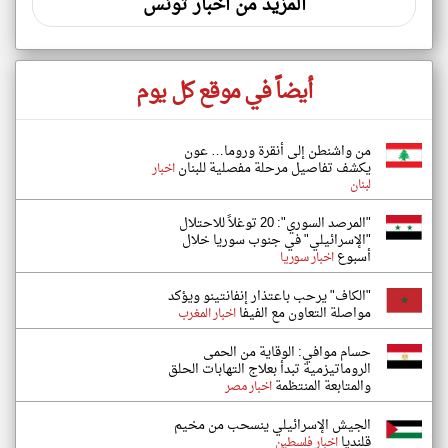
المزيد من اخبار تونس
أيضاً في موقع كل يوم
من واشنطن إلى أنقرة وروما… عون
يكشف تفاصيل مرحلة مفصلية للبنان
اخبار
لبنان
"المرصد السوري": 20 توغلاً للاحتلال
"الإسرائيلي" في جنوب سوريا خلال
أسبوع
اخبار سوريا
"الكاف" يرحب باعتذار إنفانتينو ويؤكد
مواصلة التعاون مع الفيفا
اخبار المغرب
حسام موافي: الوقاية من الحمى
الروماتيزمية تبدأ بعلاج التهابات الحلق
والمتابعة المنتظمة
اخبار مصر
الجيش الإسرائيلي ينسحب من مخيم
قلنديا
اخبار فلسطين