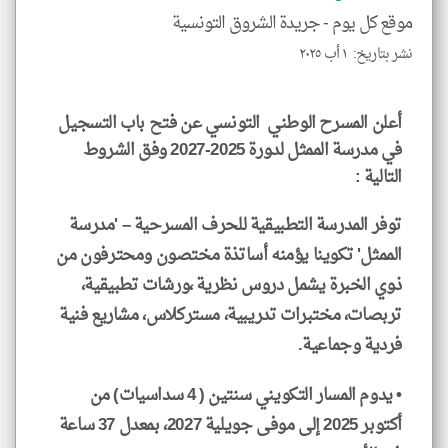
موقع كل يوم -
جريدة الشروق التونسية
نشر بتاريخ: ١ أب ٢٠٢٥
klyoum.com
أعلن المسرح الوطني التونسي عن فتح باب التسجيل
في مدرسة الممثل لدورة 2025-2027 وفق الشروط
التالية :
توفر المدرسة التطبيقية للحرف المسرحية – 'مدرسة
الممثل' تكوينا يؤمنه أساتذة مختصون ومحترفون من
ذوي الخبرة يشمل دروس نظرية ،ورشات تطبيقية،
تربصات، مختبرات تدريبية، مستركلاس، مشاريع فنية
فردية وجماعية.
• يدوم المسار التكويني سنتين ( 4 سداسيات) من
أكتوبر 2025 إلى موفى جويلية 2027، بمعدل 37 ساعة