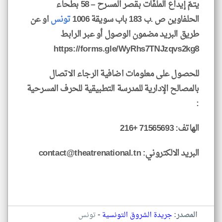
يتمّ إيداع الملفّات بقصر المسرح – 58 بطحاء
الحلفاوين ص .ب 183 باب سويقة 1006
تونس
او عن
طريق البريد مضمون الوصول أو عبر الرابط
https://forms.gle/WyRhs7TNJzqvs2kg8
للحصول على معلومات اضافية الرجاء الاتصال
بالمصالح الإدارية للمدرسة التطبيقية للحرف المسرحية
:
الهاتف: 71565693 +216
البريد الالكتروني: contact@theatrenational.tn
-
المصدر:
جريدة الشروق التونسية
تونس