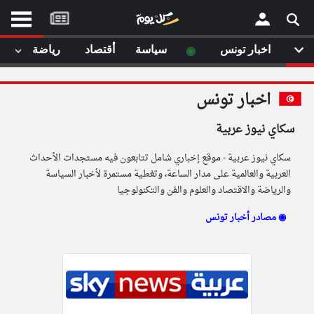
موقع
كل
يوم
◉
اخبار تونس
سياسة
أقتصاد
رياضة
لا
×
ستا
اخبار تونس
أحد
ال
سكاي نيوز عربية
الصفحة الرئيسية
مقالات قمت
سكاي نيوز عربية - موقع إخباري شامل تتابعون فيه مستجدات الأحداث
أخر أخبار الوطن العربي
العربية والعالمية على مدار الساعة، وتغطية مستمرة لأخبار السياسة
والرياضة والاقتصاد والعلوم والفن والتكنولوجيا
من نحن
إتصل بنا
لم تقم بقراءة اي مقال مؤخرا
مصادر أخبار تونس ◉
شروط الاستخدام
سياسة الخصوصية
الحقوق الفكرية
مصادر الأخبار
أقترح اضافة مصدر