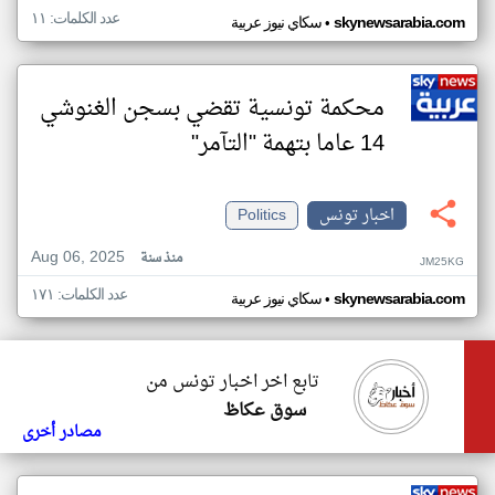
عدد الكلمات: ١١
•
skynewsarabia.com
سكاي نيوز عربية
محكمة تونسية تقضي بسجن الغنوشي
14 عاما بتهمة "التآمر"
اخبار تونس
Politics
Aug 06, 2025
منذ سنة
JM25KG
عدد الكلمات: ١٧١
•
skynewsarabia.com
سكاي نيوز عربية
تابع اخر اخبار تونس من
سوق عكاظ
مصادر أخرى