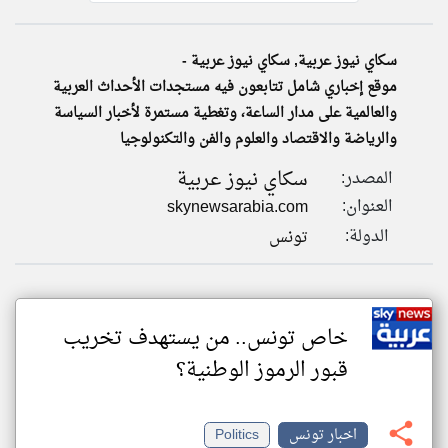
سكاي نيوز عربية, سكاي نيوز عربية -
klyoum.com
تغيير الدولة
موقع إخباري شامل تتابعون فيه مستجدات الأحداث العربية
تعبر
مصادر الأخبار من تونس
المقالات
والعالمية على مدار الساعة، وتغطية مستمرة لأخبار السياسة
الموجوده
اخبار تونس على مدار الساعة
هنا عن
والرياضة والاقتصاد والعلوم والفن والتكنولوجيا
وجهة
نظر
أهم اخبار تونس العاجلة والمباشرة
كاتبيها.
سكاي نيوز عربية
المصدر:
العنوان:
skynewsarabia.com
الدولة:
تونس
خاص تونس.. من يستهدف تخريب
قبور الرموز الوطنية؟
اخبار تونس
Politics