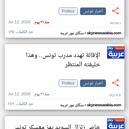
اخبار تونس
Politics
Jul 12, 2026
منذ ٢٦ يوم
RP29KJ
عدد الكلمات: ١٣٥
•
skynewsarabia.com
سكاي نيوز عربية
الإقالة تهدد مدرب تونس.. وهذا
خليفته المنتظر
اخبار تونس
Politics
Jul 12, 2026
منذ ٢٦ يوم
DQ73LB
عدد الكلمات: ٢٤٩
•
skynewsarabia.com
سكاي نيوز عربية
خاص زلزال السويد يهز معسكر تونس