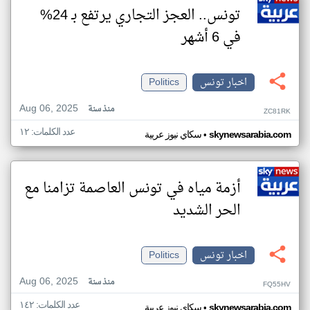
تونس.. العجز التجاري يرتفع بـ 24%
في 6 أشهر
اخبار تونس
Politics
Aug 06, 2025
منذ سنة
ZC81RK
عدد الكلمات: ١٢
•
skynewsarabia.com
سكاي نيوز عربية
أزمة مياه في تونس العاصمة تزامنا مع
الحر الشديد
اخبار تونس
Politics
Aug 06, 2025
منذ سنة
FQ55HV
عدد الكلمات: ١٤٢
•
skynewsarabia.com
سكاي نيوز عربية