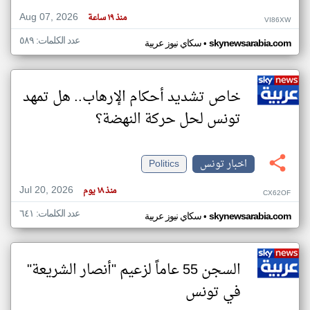
Aug 07, 2026
منذ ١٩ ساعة
VI86XW
عدد الكلمات: ٥٨٩
•
skynewsarabia.com
سكاي نيوز عربية
خاص تشديد أحكام الإرهاب.. هل تمهد
تونس لحل حركة النهضة؟
اخبار تونس
Politics
Jul 20, 2026
منذ ١٨ يوم
CX62OF
عدد الكلمات: ٦٤١
•
skynewsarabia.com
سكاي نيوز عربية
السجن 55 عاماً لزعيم "أنصار الشريعة"
في تونس