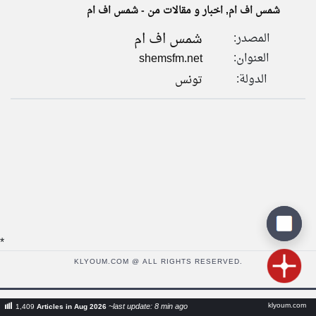
شمس اف ام, اخبار و مقالات من - شمس اف ام
شمس اف ام
المصدر:
klyoum.com
تغيير الدولة
العنوان:
shemsfm.net
تعبر
مصادر الأخبار من تونس
المقالات
الدولة:
تونس
الموجوده
اخبار تونس على مدار الساعة
هنا عن
وجهة
نظر
أهم اخبار تونس العاجلة والمباشرة
كاتبيها.
*
KLYOUM.COM @ ALL RIGHTS RESERVED.
klyoum.com
~last update: 8 min ago
1,409
Articles in Aug 2026