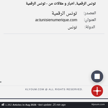
تونس الرقمية, اخبار و مقالات من - تونس الرقمية
تونس الرقمية
المصدر:
klyoum.com
تغيير الدولة
العنوان:
ar.tunisienumerique.com
تعبر
مصادر الأخبار من تونس
المقالات
الدولة:
تونس
الموجوده
اخبار تونس على مدار الساعة
هنا عن
وجهة
نظر
أهم اخبار تونس العاجلة والمباشرة
كاتبيها.
*
KLYOUM.COM @ ALL RIGHTS RESERVED.
klyoum.com
~last update: 25 min ago
1,362
Articles in Aug 2026