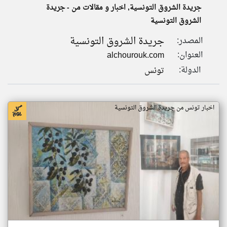
جريدة الشروق التونسية, اخبار و مقالات من - جريدة
الشروق التونسية
klyoum.com
تغيير الدولة
جريدة الشروق التونسية
المصدر:
تعبر
مصادر الأخبار من تونس
المقالات
العنوان:
alchourouk.com
الموجوده
اخبار تونس على مدار الساعة
هنا عن
الدولة:
تونس
وجهة
نظر
أهم اخبار تونس العاجلة والمباشرة
كاتبيها.
اخبار تونس من جريدة الشروق التونسية