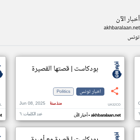
أخبار الآن
akhbaralaan.net
تونس
بودكاست | قصتها القصيرة
اخبار تونس
Politics
Jun 08, 2025
منذ سنة
IL
UA32CO
عدد الكلمات: ٦
•
akhbaralaan.net
أخبار الآن
t
بودكاست | قصرة مع أميرة