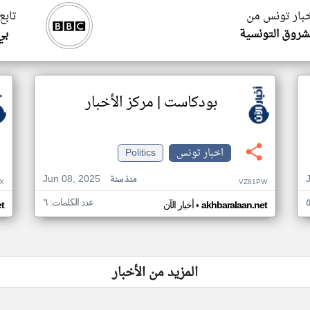
خبار تونس من
تابع
شروق التونسية
بي
بودكاست | مركز الأخبار
اخبار تونس
Politics
Jun 08, 2025
منذ سنة
X
VZ81PW
عدد الكلمات: ٦
•
akhbaralaan.net
أخبار الآن
t
المزيد من الأخبار