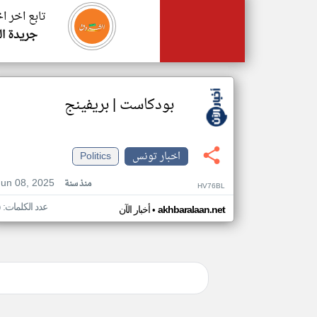
تابع اخر ا
جريدة ال
بودكاست | بريفينج
اخبار تونس
Politics
Jun 08, 2025
منذ سنة
HV76BL
عدد الكلمات: ٥
•
akhbaralaan.net
أخبار الآن