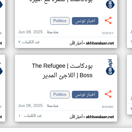
اخبار تونس
Politics
Jun 08, 2025
منذ سنة
B
DC87KY
عدد الكلمات: ٧
•
akhbaralaan.net
أخبار الآن
t
بودكاست | The Refugee
Boss | اللاجئ المدير
اخبار تونس
Politics
Jun 08, 2025
منذ سنة
P
BA04BC
عدد الكلمات: ١٠
•
akhbaralaan.net
أخبار الآن
t