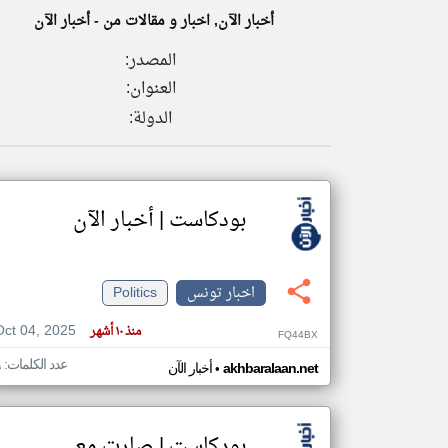
أخبار الآن, اخبار و مقالات من - أخبار الآن
المصدر:
العنوان:
تعبر
المقالات
الدولة:
الموجوده
هنا عن
وجهة
نظر
كاتبيها.
بودكاست | أخبار الآن
اخبار تونس
Politics
Oct 04, 2025
منذ ١٠ أشهر
FQ44BX
عدد الكلمات: ٦
•
akhbaralaan.net
أخبار الآن
بودكاست | صارت معي