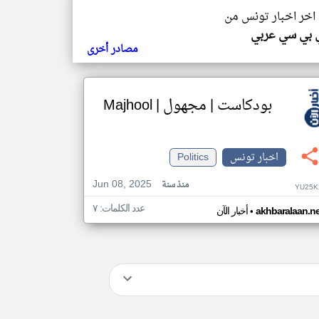
 اخر اخبار تونس من
 بي سي عربي
مصادر أخرى
بودكاست | مجهول | Majhool
اخبار تونس
Politics
Jun 08, 2025
منذ سنة
YU25K
عدد الكلمات: ٧
•
akhbaralaan.ne
أخبار الآن