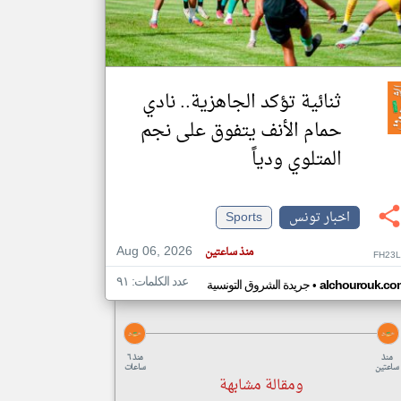
klyoum.com
تغيير الدولة
مصادر الأخبار من تونس
ثنائية تؤكد الجاهزية.. نادي
اخبار تونس على مدار الساعة
حمام الأنف يتفوق على نجم
أهم اخبار تونس العاجلة والمباشرة
المتلوي ودياً
اخبار تونس
Sports
Aug 06, 2026
منذ ساعتين
FH23L
عدد الكلمات: ٩١
•
alchourouk.co
جريدة الشروق التونسية
منذ
منذ ٦
ساعتين
ساعات
ومقالة مشابهة