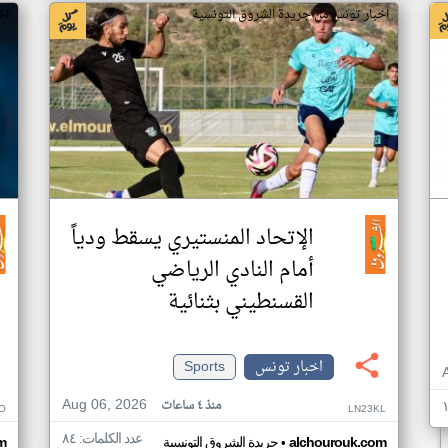
اخبار تونس من جريدة الشروق التونسية
اخ
الإتحاد المنستيري يسقط ودياً
أمام النادي الرياضي
القسنطيني بثنائية
اخبار تونس
Sports
Aug 06, 2026
منذ ٤ ساعات
O
LN23KL
عدد الكلمات: ٨٤
•
alchourouk.com
جريدة الشروق التونسية
m