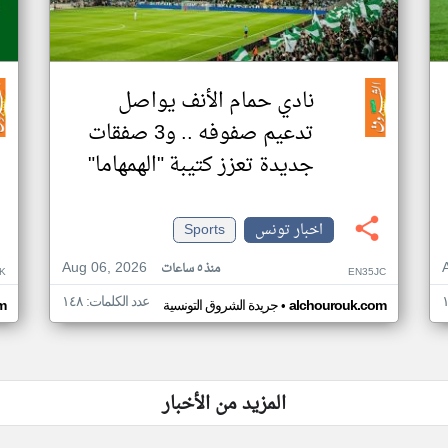
نادي حمام الأنف يواصل
تدعيم صفوفه .. و3 صفقات
جديدة تعزز كتيبة "الهمهاما"
اخبار تونس
Sports
Aug 06, 2026
منذ ٥ ساعات
K
EN35JC
عدد الكلمات: ١٤٨
•
alchourouk.com
جريدة الشروق التونسية
m
المزيد من الأخبار