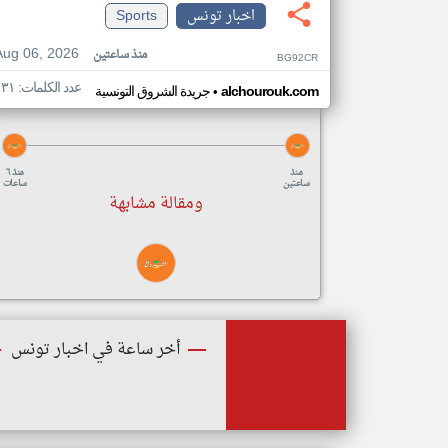
اخبار تونس
Sports
Aug 06, 2026
منذ ساعتين
BG92CR
عدد الكلمات: ١٣١
•
alchourouk.com
جريدة الشروق التونسية
منذ
منذ ٦
ساعتين
ساعات
ومقالة مشابهة
أخر ساعة في اخبار تونس