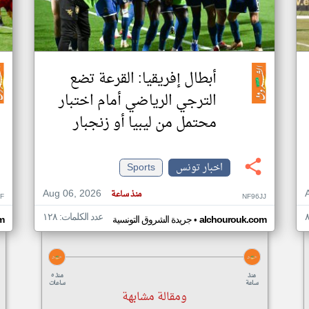
أبطال إفريقيا: القرعة تضع
الترجي الرياضي أمام اختبار
محتمل من ليبيا أو زنجبار
اخبار تونس
Sports
Aug 06, 2026
منذ ساعة
F
NF96JJ
عدد الكلمات: ١٢٨
•
alchourouk.com
جريدة الشروق التونسية
m
منذ
منذ ٥
ساعة
ساعات
ومقالة مشابهة