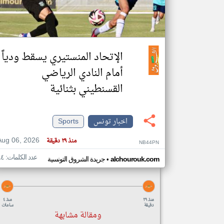
تعبر
المقالات
الإتحاد المنستيري يسقط ودياً
الموجوده
هنا عن
أمام النادي الرياضي
وجهة
نظر
كاتبيها.
القسنطيني بثنائية
اخبار تونس
Sports
Aug 06, 2026
منذ ٢٩ دقيقة
NB44PN
عدد الكلمات: ٨٤
•
alchourouk.com
جريدة الشروق التونسية
منذ ٢٩
منذ ٤
دقيقة
ساعات
ومقالة مشابهة