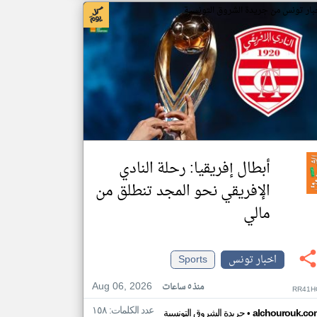
بار تونس من جريدة الشروق التونسية
أبطال إفريقيا: رحلة النادي
الإفريقي نحو المجد تنطلق من
مالي
اخبار تونس
Sports
Aug 06, 2026
منذ ٥ ساعات
RR41H
عدد الكلمات: ١٥٨
•
alchourouk.co
جريدة الشروق التونسية