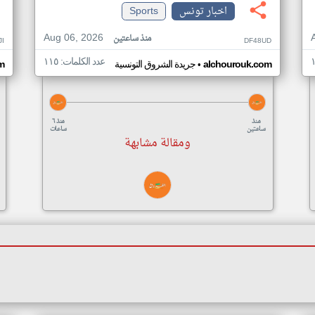
اخبار تونس
Sports
Aug 06, 2026
منذ ساعتين
I
DF48UD
عدد الكلمات: ١١٥
•
alchourouk.com
جريدة الشروق التونسية
m
منذ
منذ ٦
ساعتين
ساعات
ومقالة مشابهة