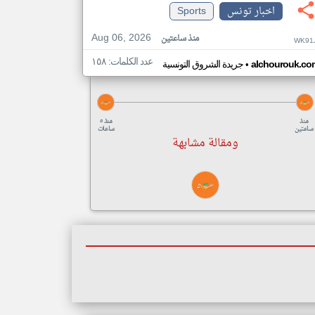
اخبار تونس
Sports
Aug 06, 2026
منذ ساعتين
WK91J
عدد الكلمات: ١٥٨
•
alchourouk.co
جريدة الشروق التونسية
منذ
منذ ٥
ساعتين
ساعات
ومقالة مشابهة