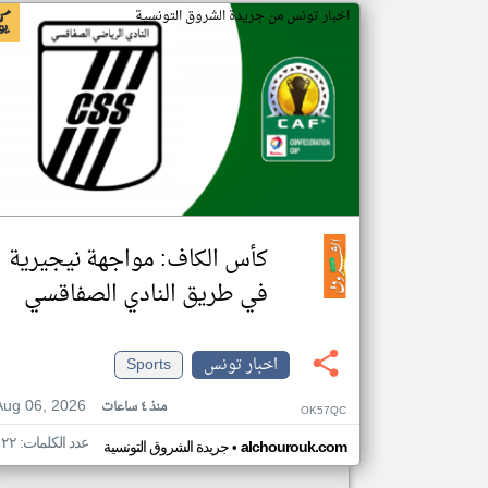
اخبار تونس من جريدة الشروق التونسية
كأس الكاف: مواجهة نيجيرية
في طريق النادي الصفاقسي
اخبار تونس
Sports
Aug 06, 2026
منذ ٤ ساعات
OK57QC
عدد الكلمات: ١٢٢
•
alchourouk.com
جريدة الشروق التونسية