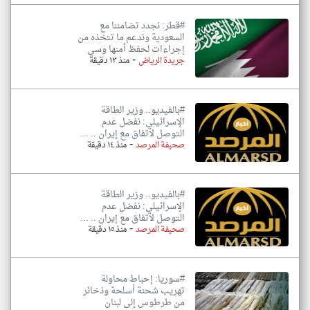
#قطر: نجدد تضامننا مع
السعودية وندعم ما تتخذه من
إجراءات لحفظ أمنها وسي
-
جريدة الرياض
منذ ١٣ دقيقة
#بالفيديو.. وزير الطاقة
الإسرائيلي: نفضل عدم
التوصل لاتفاق مع إيران .. ...
-
صحيفة المرصد
منذ ١٤ دقيقة
#بالفيديو.. وزير الطاقة
الإسرائيلي: نفضل عدم
التوصل لاتفاق مع إيران .. ...
-
صحيفة المرصد
منذ ١٥ دقيقة
#سوريا: إحباط محاولة
تهريب شحنة أسلحة وذخائر
من طرطوس إلى لبنان