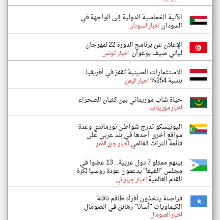
الآلية الخماسية الدولية إلى الواجهة في
السودان
اخبار السودان
الإعلان عن برنامج الدورة 22 لمهرجان
ليالي صيف بوعوان
اخبار تونس
الاستثمارات الصينية تقفز في أفريقيا
بنسبة 254%
اخبار اليمن
حياة شاب موريتاني بين كثبان الصحراء
اخبار موريتانيا
اليونيسكو تدرج شواطئ نورماندي وعدة
مواقع أخرى أحدها في بلد عربي على
قائمة التراث العالمي
اخبار جزر القمر
بينهم ممثلو 7 دول عربية.. 13 عضوا في
مجلس "الفيفا" يدعمون عودة روسيا لكرة
القدم العالمية
اخبار جيبوتي
قراصنة يتخذون أفراد طاقم ناقلة
الكيماويات "أسانا" رهائن في الصومال
اخبار الصومال