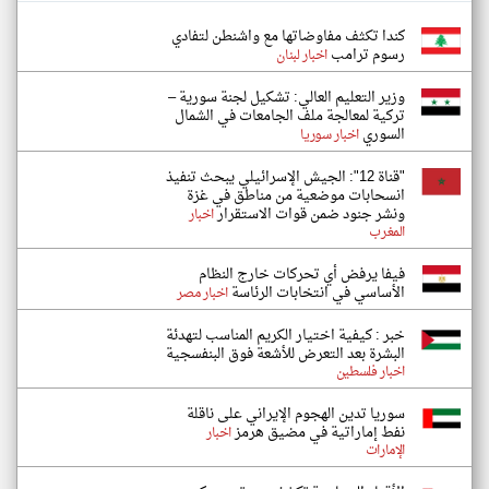
كندا تكثف مفاوضاتها مع واشنطن لتفادي
رسوم ترامب
اخبار لبنان
وزير التعليم العالي: تشكيل لجنة سورية –
تركية لمعالجة ملف الجامعات في الشمال
السوري
اخبار سوريا
"قناة 12": الجيش الإسرائيلي يبحث تنفيذ
انسحابات موضعية من مناطق في غزة
ونشر جنود ضمن قوات الاستقرار
اخبار
المغرب
فيفا يرفض أي تحركات خارج النظام
الأساسي في انتخابات الرئاسة
اخبار مصر
خبر : كيفية اختيار الكريم المناسب لتهدئة
البشرة بعد التعرض للأشعة فوق البنفسجية
اخبار فلسطين
سوريا تدين الهجوم الإيراني على ناقلة
نفط إماراتية في مضيق هرمز
اخبار
الإمارات