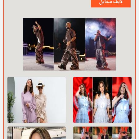
لايف ستايل