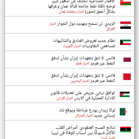
الأقمار الصناعية تكشف عن تدهور كبير
لوضع ناقلة نفط جانحة قبالة عمان وغرقها
بشكل أعمق (صور)
اخبار سلطنة عُمان
الزيدي: لن نسمح بتهديد دول الجوار
اخبار
العراق
نظام جديد لعروض الفنادق والشاليهات
لمساهمي التعاونيات
اخبار الكويت
فانس: لا نثق بتعهدات إيران بشأن تدفق
النفط عبر هرمز
اخبار قطر
فانس: لا نثق بتعهدات إيران بشأن تدفق
النفط عبر هرمز
اخبار البحرين
توافق نيابي عريض على تعديلات قانون
الادارة المحلية في الاردن
اخبار الاردن
لوكا زيدان يودع غرناطة ويوقع لناد
إسباني جديد
اخبار الجزائر
نتائج المسح العنقودي: أمراض القلب
الأكثر شيوعًا بين أسباب الوفاة في ليبيا
اخبار ليبيا