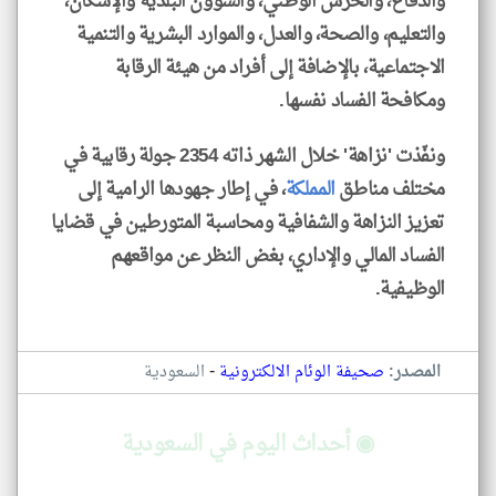
والدفاع، والحرس الوطني، والشؤون البلدية والإسكان،
والتعليم، والصحة، والعدل، والموارد البشرية والتنمية
الاجتماعية، بالإضافة إلى أفراد من هيئة الرقابة
ومكافحة الفساد نفسها.
ونفّذت 'نزاهة' خلال الشهر ذاته 2354 جولة رقابية في
مختلف مناطق
المملكة
، في إطار جهودها الرامية إلى
تعزيز النزاهة والشفافية ومحاسبة المتورطين في قضايا
الفساد المالي والإداري، بغض النظر عن مواقعهم
الوظيفية.
-
المصدر:
صحيفة الوئام الالكترونية
السعودية
◉ أحداث اليوم في السعودية