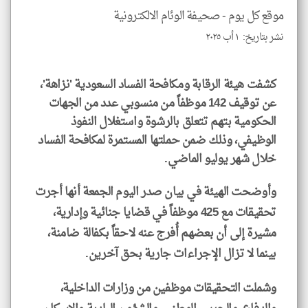
و
العن
موقع كل يوم -
صحيفة الوئام الالكترونية
الا
للمق
نشر بتاريخ: ١ أب ٢٠٢٥
كشفت هيئة الرقابة ومكافحة الفساد السعودية 'نزاهة'،
عن توقيف 142 موظفاً من منسوبي عدد من الجهات
klyoum.com
الحكومية بتهم تتعلق بالرشوة واستغلال النفوذ
الوظيفي، وذلك ضمن حملتها المستمرة لمكافحة الفساد
خلال شهر يوليو الماضي.
وأوضحت الهيئة في بيان صدر اليوم الجمعة أنها أجرت
تحقيقات مع 425 موظفاً في قضايا جنائية وإدارية،
مشيرة إلى أن بعضهم أُفرج عنه لاحقاً بكفالة ضامنة،
بينما لا تزال الإجراءات جارية بحق آخرين.
وشملت التحقيقات موظفين من وزارات الداخلية،