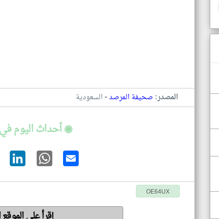
-
المصدر:
صحيفة المرصد
السعودية
◉ أحداث اليوم في 
OE64UX
إقرأ على الموقع 