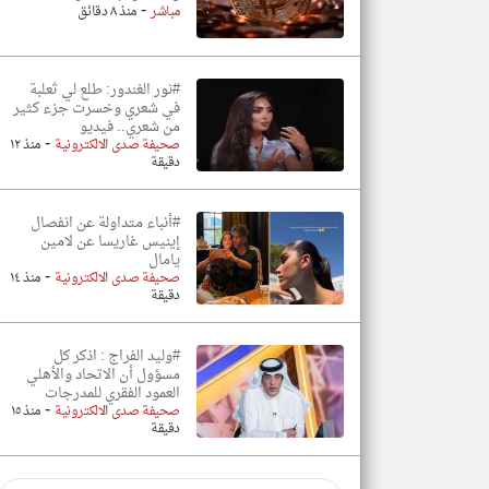
-
مباشر
منذ ٨ دقائق
#نور الغندور: طلع لي ثعلبة
في شعري وخسرت جزء كثير
من شعري.. فيديو
-
صحيفة صدى الالكترونية
منذ ١٢
دقيقة
#أنباء متداولة عن انفصال
إينيس غاريسا عن لامين
يامال
-
صحيفة صدى الالكترونية
منذ ١٤
دقيقة
#وليد الفراج : اذكر كل
مسؤول أن الاتحاد والأهلي
العمود الفقري للمدرجات
-
صحيفة صدى الالكترونية
منذ ١٥
دقيقة