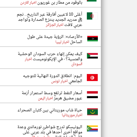
بالوقود من مطار بن غوريون
اخبار الاردن
أغلى 10 لاعبين أفارقة عبر التاريخ.. نجم
ريال مدريد الجديد ينتزع الصدارة وتواجد
عربي لافت
اخبار الجزائر
«الأرصاد»: الرؤية جيدة على طول
الساحل
اخبار ليبيا
كيف يمكن إنهاء حرب السودان الوحشية
والمنسية؟ - في الإيكونوميست
اخبار
السودان
اليوم: انطلاق الدورة النهائية للتوجيه
الجامعي
اخبار تونس
أسعار النفط ترتفع وسط استمرار أزمة
عبور مضيق هرمز
اخبار اليمن
حياة شاب موريتاني بين كثبان الصحراء
اخبار موريتانيا
اليونيسكو تدرج شواطئ نورماندي وعدة
مواقع أخرى أحدها في بلد عربي على