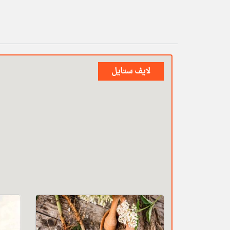
لايف ستايل