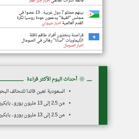
قائمة التراث العالمي
اخبار جزر القمر
بينهم ممثلو 7 دول عربية.. 13 عضوا في
مجلس "الفيفا" يدعمون عودة روسيا لكرة
القدم العالمية
اخبار جيبوتي
قراصنة يتخذون أفراد طاقم ناقلة
الكيماويات "أسانا" رهائن في الصومال
اخبار الصومال
◉
أحداث اليوم الأكثر قراءة
السعودية تعين قائدا للتحالف البح
من 2.5 إلى 13 مليون يورو.. بابكير يكشف مفاجأة بشأن صفقة الاتحاد الجديدة "ديون لوبي" ويتساءل: أين الرقابة المالية؟
من 2.5 إلى 13 مليون يورو.. بابكير يكشف مفاجأة بشأن صفقة الاتحاد الجديدة "ديون لوبي" ويتساءل: أين الرقابة المالية؟