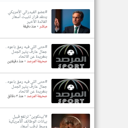
#عضو الفيدرالي الأمريكي
ينتقد قرار تثبيت أسعار
الفائدة الأخير
-
تعبر
مباشر
منذ دقيقة
المقالات
الموجوده
هنا عن
وجهة
نظر
#‏حتى اللي فيه رمق باعوه..
كاتبيها.
جمال عارف يثير الجدل
بتغريدة عن الاتحاد
-
صحيفة المرصد
منذ دقيقتين
#‏حتى اللي فيه رمق باعوه..
جمال عارف يثير الجدل
بتغريدة عن الاتحاد
-
صحيفة المرصد
منذ ٣ دقائق
#"بيتكوين" ترتفع قبيل
بيانات الوظائف الأمريكية
وسط ترقب أسعار