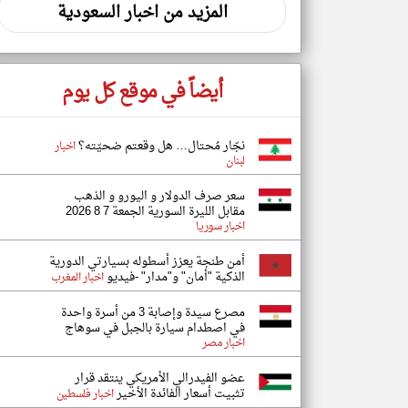
المزيد من اخبار السعودية
أيضاً في موقع كل يوم
نجّار مُحتال… هل وقعتم ضحيّته؟
اخبار
لبنان
سعر صرف الدولار و اليورو و الذهب
مقابل الليرة السورية الجمعة 7 8 2026
اخبار سوريا
أمن طنجة يعزز أسطوله بسيارتي الدورية
الذكية "أمان" و"مدار" -فيديو
اخبار المغرب
مصرع سيدة وإصابة 3 من أسرة واحدة
في اصطدام سيارة بالجبل في سوهاج
اخبار مصر
عضو الفيدرالي الأمريكي ينتقد قرار
تثبيت أسعار الفائدة الأخير
اخبار فلسطين