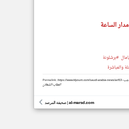
مدار الساعة
امال
#برشلونة
لة والمباشرة
https://www.klyoum.com/saudi-arabia-news/ar/63-هل-تصوير-الشرطة-أثنا-القبض-على-المجرمين-أو-شخص-مطلوب-يعد-جريمة-تستوجب-
Permalink:
العقاب-الشعلان
al-marsd.com
|
صحيفة المرصد