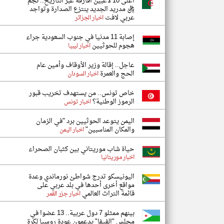
أغلى 10 لاعبين أفارقة عبر التاريخ.. نجم
ريال مدريد الجديد ينتزع الصدارة وتواجد
عربي لافت
اخبار الجزائر
إصابة 11 مدنيا في جنوب السعودية جراء
هجوم للحوثيين
اخبار ليبيا
عاجل.. إقالة وزير الأوقاف وأمين عام
الحج والعمرة
اخبار السودان
خاص تونس.. من يستهدف تخريب قبور
الرموز الوطنية؟
اخبار تونس
اليمن يتوعد الحوثيين برد "في الزمان
والمكان المناسبين"
اخبار اليمن
حياة شاب موريتاني بين كثبان الصحراء
اخبار موريتانيا
اليونيسكو تدرج شواطئ نورماندي وعدة
مواقع أخرى أحدها في بلد عربي على
قائمة التراث العالمي
اخبار جزر القمر
بينهم ممثلو 7 دول عربية.. 13 عضوا في
مجلس "الفيفا" يدعمون عودة روسيا لكرة