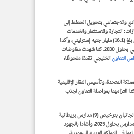
ادي والاجتماعي بتحويل الخطط إلى
زات: التجارة والاستثمار والخدمات
المالية، أشاد الجانبان بحجم التجارة بين البلدين الذي بلغ (16.1) مليار جنيه إسترليني، وأكدا
الهدف المشترك للوصول إلى (30) مليار جنيه إسترليني بحلول 2030. كما شهدت مفاوضات
س التعاون
الخليجي تقدمًا ملحوظًا،
ملكة المتحدة، وتأسيس المقار الإقليمية
كدا التزامهما بمواصلة التعاون لجذب
وفي مجال التعليم والابتكار والرعاية الصحية، أشاد الجانبان بترخيص (9) مدارس بريطانية
في السعودية سعيًا لتحقيق مستهدف ترخيص (10) مدارس بحلول 2025، وأشادا بالجهود
ما في المملكة العربية السعودية،