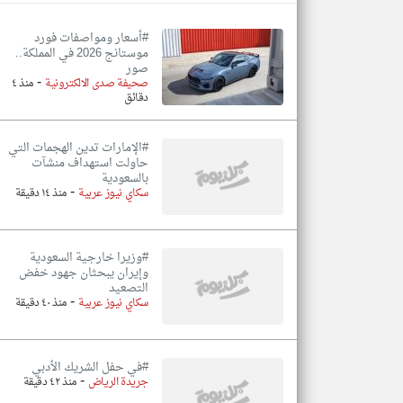
#أسعار ومواصفات فورد
موستانج 2026 في المملكة..
صور
-
تعبر
صحيفة صدى الالكترونية
منذ ٤
المقالات
دقائق
الموجوده
هنا عن
وجهة
نظر
#الإمارات تدين الهجمات التي
كاتبيها.
حاولت استهداف منشآت
بالسعودية
-
سكاي نيوز عربية
منذ ١٤ دقيقة
#وزيرا خارجية السعودية
وإيران يبحثان جهود خفض
التصعيد
-
سكاي نيوز عربية
منذ ٤٠ دقيقة
#في حفل الشريك الأدبي
-
جريدة الرياض
منذ ٤٢ دقيقة