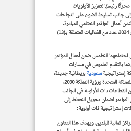
ركًا رئيسيًا لتعزيز الأولويات
ة إلى جانب تسليط الضوء على النجاحات
دن أعمال المؤتمر الختامي للمبادرة،
التي أُقيم منذ إطلاقها العام الماضي في الرياض مايو 2024، عدد من الفعاليات المتعلقة بـ(13)
 اجتماعهما الخامس ضمن أعمال المؤتمر
GREAT FU)، وأكدا اعتزازهما بالتقدم الملموس في مسارات
اكة إستراتيجية
سعودية
بريطانية جديدة،
مبنية على مواءمة الإستراتيجية الصناعية الحديثة للمملكة المتحدة ورؤية المملكة 2030،
ن القطاعات ذات الأولوية في الجانب
ل المؤتمر لضمان تحويل الخطط إلى
ات إستراتيجية ذات أولوية:
راكز المالية للبلدين، ويهدف هذا التعاون