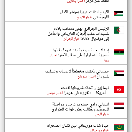
النفط عبر هرمز
اخبار البحرين
الأردن الثالث عربيا بمؤشر الأداء
اللوجستي
اخبار الاردن
الرئيس الجزائري يهنئ منتخب بلاده
للسيدات عقب إنجازه التاريخي والتأهل
إلى مونديال 2027
اخبار الجزائر
إسعاف حالة مرضية بعد هبوط طائرة
مصرية اضطراريًا في مطار الكفرة
اخبار
ليبيا
حميدتي يكشف مخططاً لاعتقاله وتسليمه
للسودان
اخبار السودان
فيما إيران تحدّد شروطها لفتحه
...أمريكا... «تغرق» في هرمز!
اخبار تونس
انتقالي وادي حضرموت يقرر مواصلة
التصعيد ويطالب بطرد قوات الطوارئ
اخبار اليمن
حياة شاب موريتاني بين كثبان الصحراء
اخبار موريتانيا