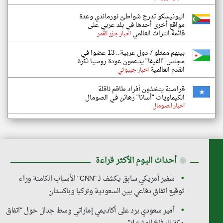
اليونيسكو تدرج شواطئ نورماندي وعدة
مواقع أخرى أحدها في بلد عربي على
قائمة التراث العالمي
اخبار جزر القمر
بينهم ممثلو 7 دول عربية.. 13 عضوا في
مجلس "الفيفا" يدعمون عودة روسيا لكرة
القدم العالمية
اخبار جيبوتي
قراصنة يتخذون أفراد طاقم ناقلة
الكيماويات "أسانا" رهائن في الصومال
اخبار الصومال
◉
أحداث اليوم الأكثر قراءة
سفير أمريكي سابق يكشف لـ "CNN" الأسباب الكامنة وراء
توقيع اتفاق دفاعي بين السعودية وتركيا وباكستان
أمير سعودي يرد على أكاديمي إماراتي وسط جدال حول "اتفاق