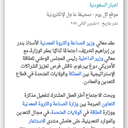
و
اخبار السعودية
العن
الا
للمق
موقع كل يوم -
صحيفة عاجل الإلكترونية
نشر بتاريخ: ٥ تشرين الثاني ٢٠٢٥
عقد معالي
وزير الصناعة والثروة المعدنية
الأستاذ بندر
klyoum.com
بن إبراهيم الخريّف، اجتماعًا ثنائيًا بمقر الوزارة، مع
معالي
وزير الداخلية
رئيس المجلس الوطني للطاقة
الأمريكي دوغ بيرغوم، ناقش فرص تعزيز الشراكات
الإستراتيجية بين
المملكة
والولايات المتحدة في قطاع
التعدين والمعادن.
وبحث الاجتماع أطر العمل المشترك لتفعيل مذكرة
التعاون
المبرمة بين
وزارة الصناعة والثروة المعدنية
ووزارة
الطاقة
في
الولايات المتحدة
، في مجال التعدين
والموارد التعدينية، على هامش منتدى
الاستثمار