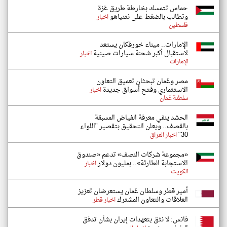
حماس تتمسك بخارطة طريق غزة
وتطالب بالضغط على نتنياهو
اخبار
فلسطين
الإمارات.. ميناء خورفكان يستعد
لاستقبال أكبر شحنة سيارات صينية
اخبار
الإمارات
مصر وعُمان تبحثان تعميق التعاون
الاستثماري وفتح أسواق جديدة
اخبار
سلطنة عُمان
الحشد ينفي معرفة الفياض المسبقة
بالقصف.. ويعلن التحقيق بتقصير "اللواء
30"
اخبار العراق
«مجموعة شركات النصف» تدعم «صندوق
الاستجابة الطارئة».. بمليون دولار
اخبار
الكويت
أمير قطر وسلطان عُمان يستعرضان تعزيز
العلاقات والتعاون المشترك
اخبار قطر
فانس: لا نثق بتعهدات إيران بشأن تدفق