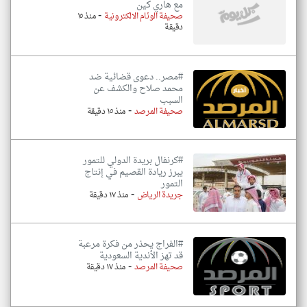
مع هاري كين
-
صحيفة الوئام الالكترونية
منذ ١٥
دقيقة
#مصر.. دعوى قضائية ضد
محمد صلاح والكشف عن
السبب
-
صحيفة المرصد
منذ ١٥ دقيقة
#كرنفال بريدة الدولي للتمور
يبرز ريادة القصيم في إنتاج
التمور
-
جريدة الرياض
منذ ١٧ دقيقة
#الفراج يحذر من فكرة مرعبة
قد تهز الأندية السعودية
-
صحيفة المرصد
منذ ١٧ دقيقة