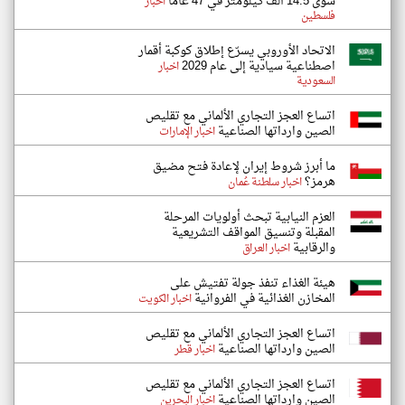
سوى 14.5 ألف كيلومتر في 47 عاماً
اخبار
فلسطين
الاتحاد الأوروبي يسرّع إطلاق كوكبة أقمار
اصطناعية سيادية إلى عام 2029
اخبار
السعودية
اتساع العجز التجاري الألماني مع تقليص
الصين وارداتها الصناعية
اخبار الإمارات
ما أبرز شروط إيران لإعادة فتح مضيق
هرمز؟
اخبار سلطنة عُمان
العزم النيابية تبحث أولويات المرحلة
المقبلة وتنسيق المواقف التشريعية
والرقابية
اخبار العراق
هيئة الغذاء تنفذ جولة تفتيش على
المخازن الغذائية في الفروانية
اخبار الكويت
اتساع العجز التجاري الألماني مع تقليص
الصين وارداتها الصناعية
اخبار قطر
اتساع العجز التجاري الألماني مع تقليص
الصين وارداتها الصناعية
اخبار البحرين