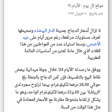
موقع كل يوم -
الأيام ٢٤
نشر بتاريخ: ١٠ حزيران ٢٠٢٥
klyoum.com
لا تزال أسعار الدجاج بمدينة
الدار البيضاء
ومحيطها
تعرف مستويات مرتفعة، رغم مرور أيام على
عيد
الأضحى
، وسط استياء عدد من المواطنين من هذا
الغلاء الذي طال مادة تعتبر من أساسيات المائدة
المغربية.
ووفق ما رصدته 'الأيام 24' خلال جولة ميدانية ببعض
نقاط البيع بالتقسيط، فإن ثمن الدجاج بالجملة بلغ
حوالي 18,50 درهما للكيلوغرام، بينما تراوح سعره لدى
'الرياشة' بين 20 و21 درهما للكيلوغرام الواحد، وهو ما
يشكل ارتفاعا ملحوظا مقارنة مع الأسعار المعتادة في
مثل هذا الوقت من السنة.