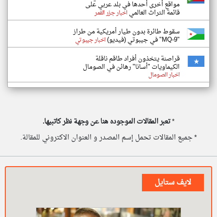
مواقع أخرى أحدها في بلد عربي على
قائمة التراث العالمي
اخبار جزر القمر
سقوط طائرة بدون طيار أمريكية من طراز
"MQ-9" في جيبوتي (فيديو)
اخبار جيبوتي
قراصنة يتخذون أفراد طاقم ناقلة
الكيماويات "أسانا" رهائن في الصومال
اخبار الصومال
*
تعبر المقالات الموجوده هنا عن وجهة نظر كاتبيها.
* جميع المقالات تحمل إسم المصدر و العنوان الاكتروني للمقالة.
لايف ستايل