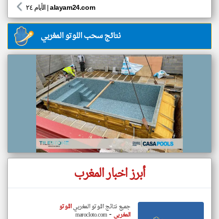
alayam24.com
|
الأيام ٢٤
نتائج سحب اللوتو المغربي
أبرز اخبار المغرب
جميع نتائج اللوتو المغربي
اللوتو
-
المغربي
marocloto.com