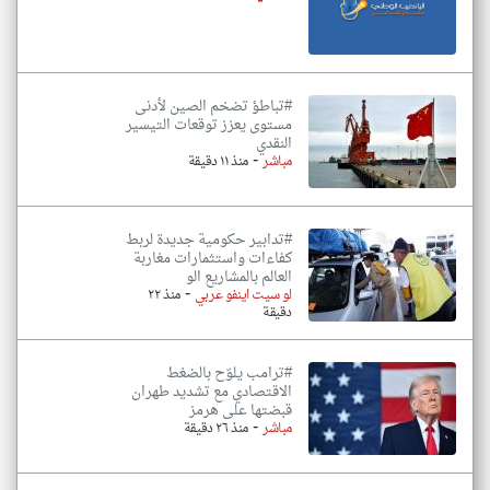
#تباطؤ تضخم الصين لأدنى
مستوى يعزز توقعات التيسير
النقدي
-
مباشر
منذ ١١ دقيقة
#تدابير حكومية جديدة لربط
كفاءات واستثمارات مغاربة
العالم بالمشاريع الو
-
لو سيت اينفو عربي
منذ ٢٢
دقيقة
#ترامب يلوّح بالضغط
الاقتصادي مع تشديد طهران
قبضتها على هرمز
-
مباشر
منذ ٢٦ دقيقة