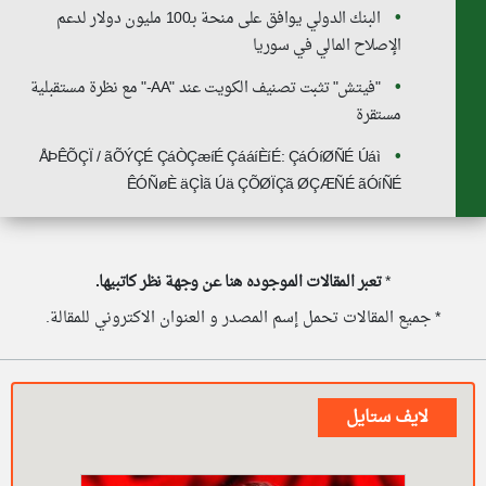
البنك الدولي يوافق على منحة بـ100 مليون دولار لدعم
الإصلاح المالي في سوريا
"فيتش" تثبت تصنيف الكويت عند "AA-" مع نظرة مستقبلية
مستقرة
ÅÞÊÕÇÏ / ãÕÝÇÉ ÇáÒÇæíÉ ÇááíÈíÉ: ÇáÓíØÑÉ Úáì
ÊÓÑøÈ äÇÌã Úä ÇÕØÏÇã ØÇÆÑÉ ãÓíÑÉ
*
تعبر المقالات الموجوده هنا عن وجهة نظر كاتبيها.
* جميع المقالات تحمل إسم المصدر و العنوان الاكتروني للمقالة.
لايف ستايل