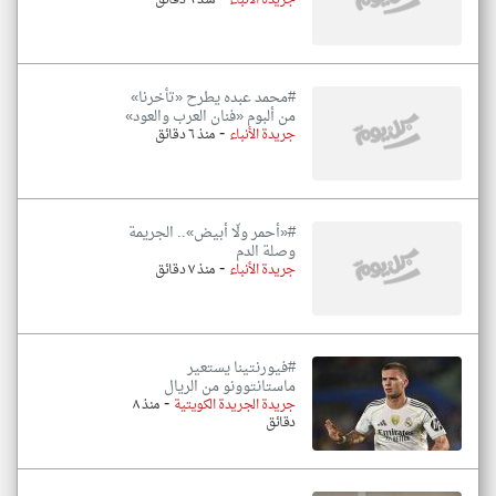
جريدة الأنباء
منذ ٦ دقائق
#محمد عبده يطرح «تأخرنا»
من ألبوم «فنان العرب والعود‬»
-
جريدة الأنباء
منذ ٦ دقائق
#«أحمر ولّا أبيض».. الجريمة
وصلة الدم
-
جريدة الأنباء
منذ ٧ دقائق
#فيورنتينا يستعير
ماستانتوونو من الريال
-
جريدة الجريدة الكويتية
منذ ٨
دقائق