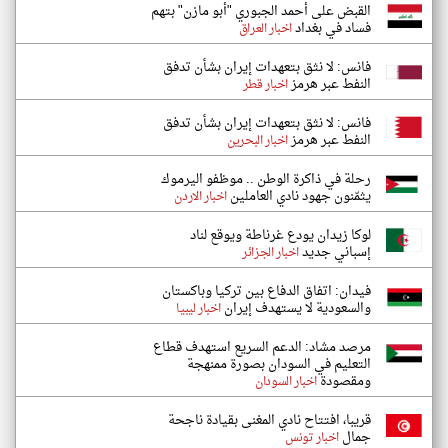
القبض على أحمد الجبوري "أبو مازن" بتهم
فساد في بغداد
اخبار العراق
فانس: لا نثق بتعهدات إيران بشأن تدفق
النفط عبر هرمز
اخبار قطر
فانس: لا نثق بتعهدات إيران بشأن تدفق
النفط عبر هرمز
اخبار البحرين
رحلة في ذاكرة الوطن .. موظفو اليرموك
يثمّنون جهود نادي العاملين
اخبار الاردن
لوكا زيدان يودع غرناطة ويوقع لناد
إسباني جديد
اخبار الجزائر
فيدان: اتفاق الدفاع بين تركيا وباكستان
والسعودية لا يستهدف إيران
اخبار ليبيا
مرصد مشاد: الدعم السريع استهدف قطاع
التعليم في السودان بصورة ممنهجة
ومقصودة
اخبار السودان
قريبا، افتتاح نادي المغنى بقيادة ناجحة
جمال
اخبار تونس