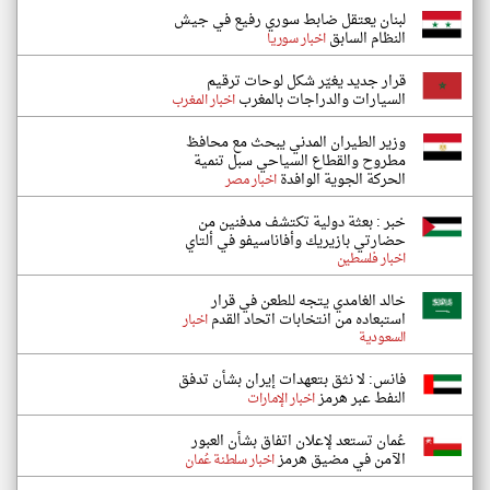
لبنان يعتقل ضابط سوري رفيع في جيش
النظام السابق
اخبار سوريا
قرار جديد يغيّر شكل لوحات ترقيم
السيارات والدراجات بالمغرب
اخبار المغرب
وزير الطيران المدني يبحث مع محافظ
مطروح والقطاع السياحي سبل تنمية
الحركة الجوية الوافدة
اخبار مصر
خبر : بعثة دولية تكتشف مدفنين من
حضارتي بازيريك وأفاناسيفو في ألتاي
اخبار فلسطين
خالد الغامدي يتجه للطعن في قرار
استبعاده من انتخابات اتحاد القدم
اخبار
السعودية
فانس: لا نثق بتعهدات إيران بشأن تدفق
النفط عبر هرمز
اخبار الإمارات
عُمان تستعد لإعلان اتفاق بشأن العبور
الآمن في مضيق هرمز
اخبار سلطنة عُمان