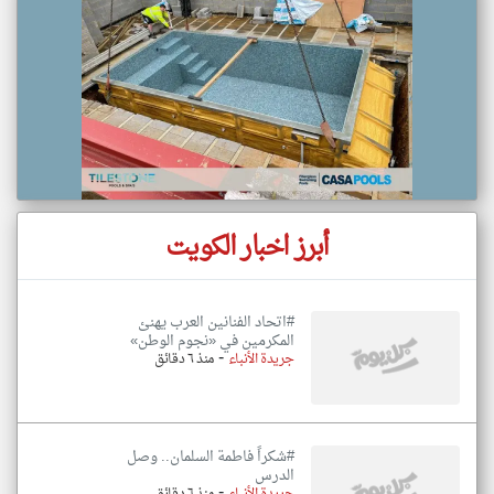
أبرز اخبار الكويت
#اتحاد الفنانين العرب يهنئ
المكرمين في «نجوم الوطن»
-
جريدة الأنباء
منذ ٦ دقائق
#شكراً فاطمة السلمان.. وصل
الدرس
-