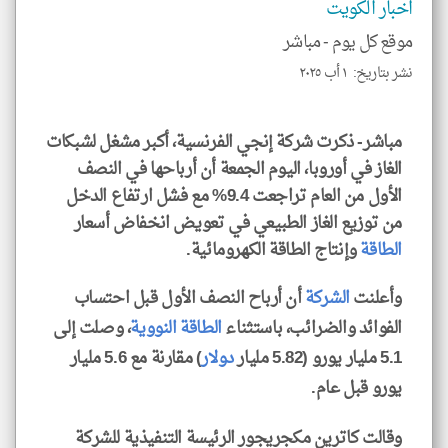
اخبار الكويت
للمق
موقع كل يوم -
مباشر
نشر بتاريخ: ١ أب ٢٠٢٥
klyoum.com
مباشر- ذكرت شركة إنجي الفرنسية، أكبر مشغل لشبكات
الغاز في أوروبا، اليوم الجمعة أن أرباحها في النصف
الأول من العام تراجعت 9.4% مع فشل ارتفاع الدخل
من توزيع الغاز الطبيعي في تعويض انخفاض أسعار
الطاقة
وإنتاج الطاقة الكهرومائية.
وأعلنت
الشركة
أن أرباح النصف الأول قبل احتساب
الفوائد والضرائب، باستثناء
الطاقة النووية
، وصلت إلى
5.1 مليار يورو (5.82 مليار
دولار
) مقارنة مع 5.6 مليار
يورو قبل عام.
وقالت كاترين مكجريجور الرئيسة التنفيذية للشركة