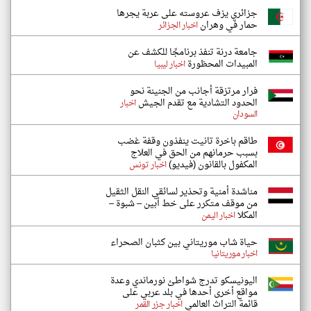
جزائري يزف عروسته على عربة يجرها
حمار في وهران
اخبار الجزائر
جامعة درنة تنفذ برنامجًا للكشف عن
المبيدات المحظورة
اخبار ليبيا
فرار مرتزقة أجانب من الجنينة نحو
الحدود التشادية مع تقدم الجيش
اخبار
السودان
طاقم باخرة تانيت ينفذون وقفة غضب
بسبب حرمانهم من الحق في العلاج
المكفول بالقانون (فيديو)
اخبار تونس
مناشدة أمنية وتحذير لسائقي النقل الثقيل
من موقف متكرر على خط أبين – شبوة –
المكلا
اخبار اليمن
حياة شاب موريتاني بين كثبان الصحراء
اخبار موريتانيا
اليونيسكو تدرج شواطئ نورماندي وعدة
مواقع أخرى أحدها في بلد عربي على
قائمة التراث العالمي
اخبار جزر القمر