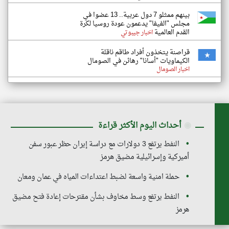
بينهم ممثلو 7 دول عربية.. 13 عضوا في
مجلس "الفيفا" يدعمون عودة روسيا لكرة
القدم العالمية
اخبار جيبوتي
قراصنة يتخذون أفراد طاقم ناقلة
الكيماويات "أسانا" رهائن في الصومال
اخبار الصومال
◉
أحداث اليوم الأكثر قراءة
النفط يرتفع 3 دولارات مع دراسة إيران حظر عبور سفن
أميركية وإسرائيلية مضيق هرمز
حملة امنية واسعة لضبط اعتداءات المياه في عمان ومعان
النفط يرتفع وسط مخاوف بشأن مقترحات إعادة فتح مضيق
هرمز