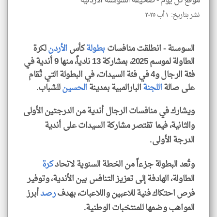
موقع كل يوم -
صحيفة السوسنة الأردنية
نشر بتاريخ: ١ أب ٢٠٢٥
klyoum.com
السوسنة - انطلقت منافسات
بطولة
كأس
الأردن
لكرة
الطاولة لموسم 2025، بمشاركة 13 نادياً، منها 9 أندية في
فئة الرجال و4 في فئة السيدات، في البطولة التي تُقام
على صالة
اللجنة
البارالمبية بمدينة
الحسين
للشباب.
ويشارك في منافسات الرجال أندية من الدرجتين الأولى
والثانية، فيما تقتصر مشاركة السيدات على أندية
الدرجة الأولى.
وتُعد البطولة جزءاً من الخطة السنوية لاتحاد
كرة
الطاولة، الهادفة إلى تعزيز التنافس بين الأندية، وتوفير
فرص احتكاك فنية للاعبين واللاعبات، بهدف
رصد
أبرز
المواهب وضمها للمنتخبات الوطنية.