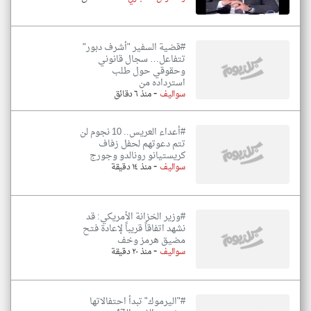
#قضية السفير "أشرف دبور"
تتفاعل… سجال قانوني
وحقوقي حول طلب
استرداده من
-
سواليف
منذ ٦ دقائق
#أعداء العريس.. 10 نجوم لن
تتم دعوتهم لحفل زفاف
كريستيانو رونالدو وجورج
-
سواليف
منذ ١٤ دقيقة
#وزير الخزانة الأمريكي: قد
نشهد اتفاقاً قريباً لإعادة فتح
مضيق هرمز وخف
-
سواليف
منذ ٢٠ دقيقة
#"اليرموك" تبدأ احتفالاتها