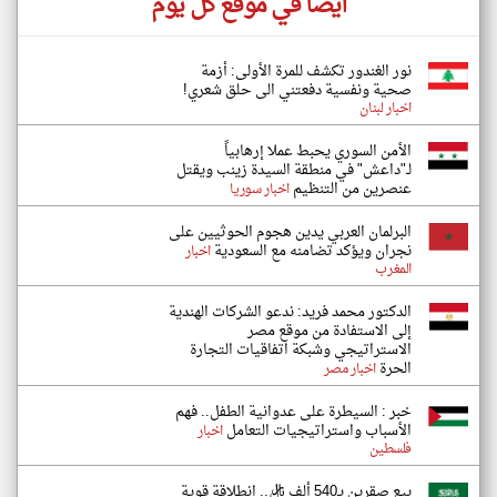
أيضاً في موقع كل يوم
نور الغندور تكشف للمرة الأولى: أزمة
صحية ونفسية دفعتني الى حلق شعري!
اخبار لبنان
الأمن السوري يحبط عملا إرهابياً
لـ"داعش" في منطقة السيدة زينب ويقتل
عنصرين من التنظيم
اخبار سوريا
البرلمان العربي يدين هجوم الحوثيين على
نجران ويؤكد تضامنه مع السعودية
اخبار
المغرب
الدكتور محمد فريد: ندعو الشركات الهندية
إلى الاستفادة من موقع مصر
الاستراتيجي وشبكة اتفاقيات التجارة
الحرة
اخبار مصر
خبر : السيطرة على عدوانية الطفل.. فهم
الأسباب واستراتيجيات التعامل
اخبار
فلسطين
بيع صقرين بـ540 ألف ريال.. انطلاقة قوية