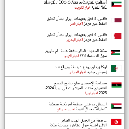
ãÍáíÇÊ / ÊÚÒíÒ Ããä æÓáÇãÉ ÇáÍÏæÏ
ÇáÈÍÑíÉ
اخبار الكويت
فانس: لا نثق بتعهدات إيران بشأن تدفق
النفط عبر هرمز
اخبار قطر
فانس: لا نثق بتعهدات إيران بشأن تدفق
النفط عبر هرمز
اخبار البحرين
سكة الحديد : قطار منفعة عامة..ام طريق
سهل للاستملاك؟؟
اخبار الاردن
لوكا زيدان يودع غرناطة ويوقع لناد
إسباني جديد
اخبار الجزائر
مصلحة الإحصاء تعلن نتائج المسح
العنقودي متعدد المؤشرات في ليبيا 2024-
2025
اخبار ليبيا
اعتقال موظفي منظمة أمريكية بمنطقة
"كمليلة" بجبال النوبة
اخبار السودان
عاصفة من الجدل الهبت المنابر
الافتراضية حول تظاهرة مسابقة ملكة