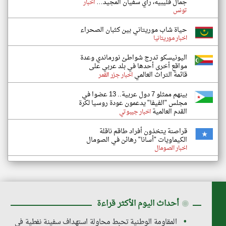
جمال قليبية، رأي سفيان المجيد…
اخبار
تونس
حياة شاب موريتاني بين كثبان الصحراء
اخبار موريتانيا
اليونيسكو تدرج شواطئ نورماندي وعدة
مواقع أخرى أحدها في بلد عربي على
قائمة التراث العالمي
اخبار جزر القمر
بينهم ممثلو 7 دول عربية.. 13 عضوا في
مجلس "الفيفا" يدعمون عودة روسيا لكرة
القدم العالمية
اخبار جيبوتي
قراصنة يتخذون أفراد طاقم ناقلة
الكيماويات "أسانا" رهائن في الصومال
اخبار الصومال
◉
أحداث اليوم الأكثر قراءة
المقاومة الوطنية تحبط محاولة استهداف سفينة نفطية في