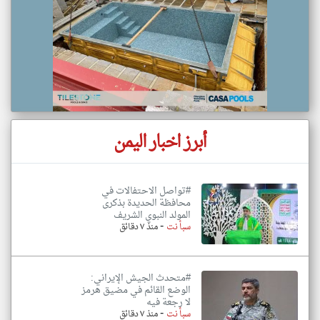
أبرز اخبار اليمن
#تواصل الاحتفالات في
محافظة الحديدة بذكرى
المولد النبوي الشريف
-
سبأ نت
منذ ٧ دقائق
#متحدث الجيش الإيراني:
الوضع القائم في مضيق هرمز
لا رجعة فيه
-
سبأ نت
منذ ٧ دقائق