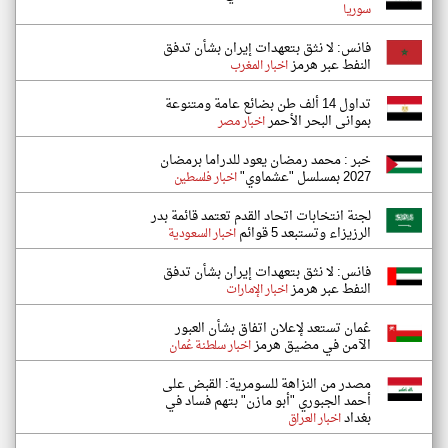
سوريا
فانس: لا نثق بتعهدات إيران بشأن تدفق
النفط عبر هرمز
اخبار المغرب
تداول 14 ألف طن بضائع عامة ومتنوعة
بموانى البحر الأحمر
اخبار مصر
خبر : محمد رمضان يعود للدراما برمضان
2027 بمسلسل "عشماوي"
اخبار فلسطين
لجنة انتخابات اتحاد القدم تعتمد قائمة بدر
الرزيزاء وتستبعد 5 قوائم
اخبار السعودية
فانس: لا نثق بتعهدات إيران بشأن تدفق
النفط عبر هرمز
اخبار الإمارات
عُمان تستعد لإعلان اتفاق بشأن العبور
الآمن في مضيق هرمز
اخبار سلطنة عُمان
مصدر من النزاهة للسومرية: القبض على
أحمد الجبوري "أبو مازن" بتهم فساد في
بغداد
اخبار العراق