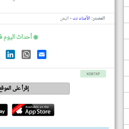
-
المصدر:
الأمناء نت
اليمن
◉ أحداث اليوم ف
XO87XP
إقرأ على الموق