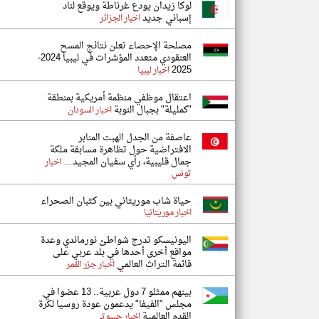
لوكا زيدان يودع غرناطة ويوقع لناد
إسباني جديد
اخبار الجزائر
مصلحة الإحصاء تعلن نتائج المسح
العنقودي متعدد المؤشرات في ليبيا 2024-
2025
اخبار ليبيا
اعتقال موظفي منظمة أمريكية بمنطقة
"كمليلة" بجبال النوبة
اخبار السودان
عاصفة من الجدل الهبت المنابر
الافتراضية حول تظاهرة مسابقة ملكة
جمال قليبية، رأي سفيان المجيد…
اخبار
تونس
حياة شاب موريتاني بين كثبان الصحراء
اخبار موريتانيا
اليونيسكو تدرج شواطئ نورماندي وعدة
مواقع أخرى أحدها في بلد عربي على
قائمة التراث العالمي
اخبار جزر القمر
بينهم ممثلو 7 دول عربية.. 13 عضوا في
مجلس "الفيفا" يدعمون عودة روسيا لكرة
القدم العالمية
اخبار جيبوتي