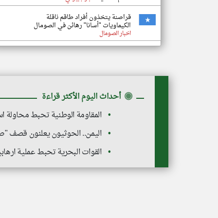
قراصنة يتخذون أفراد طاقم ناقلة
الكيماويات "أسانا" رهائن في الصومال
اخبار الصومال
◉
أحداث اليوم الأكثر قراءة
المقاومة الوطنية تحبط محاولة اس
اليمن.. الحوثيون يعلنون قصف "صح
القوات البحرية تحبط عملية ارهاب