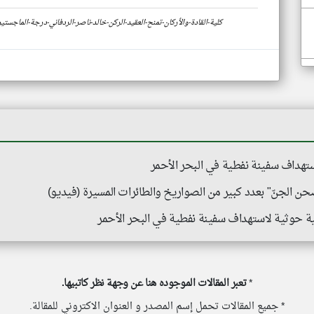
https://www.klyoum.com/yemen-news/ar/66-كلية-القادة-والأركان-تمنح-العقيد-الركن-خالد-ناصر-الردفاني-درجة-الم
تهداف سفينة نفطية في البحر الأحمر
ن الجنّ" بعدد كبير من الصواريخ والطائرات المسيرة (فيديو)
ية حوثية لاستهداف سفينة نفطية في البحر الأحمر
*
تعبر المقالات الموجوده هنا عن وجهة نظر كاتبيها.
* جميع المقالات تحمل إسم المصدر و العنوان الاكتروني للمقالة.