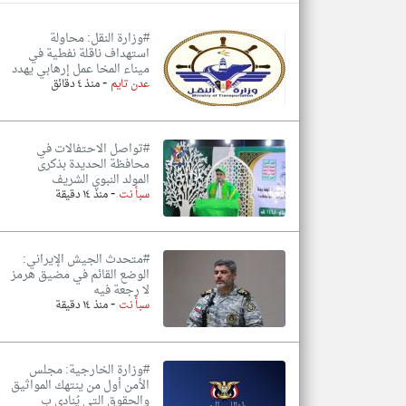
#وزارة النقل: محاولة
استهداف ناقلة نفطية في
ميناء المخا عمل إرهابي يهدد
-
تعبر
عدن تايم
منذ ٤ دقائق
المقالات
الموجوده
هنا عن
وجهة
نظر
#تواصل الاحتفالات في
كاتبيها.
محافظة الحديدة بذكرى
المولد النبوي الشريف
-
سبأ نت
منذ ١٤ دقيقة
#متحدث الجيش الإيراني:
الوضع القائم في مضيق هرمز
لا رجعة فيه
-
سبأ نت
منذ ١٤ دقيقة
#وزارة الخارجية: مجلس
الأمن أول من ينتهك المواثيق
والحقوق التي يُنادي ب