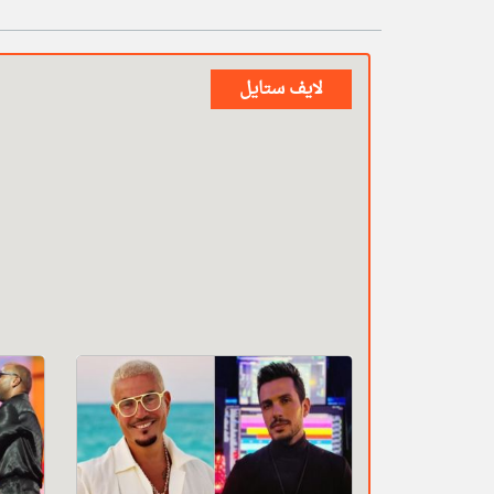
لايف ستايل