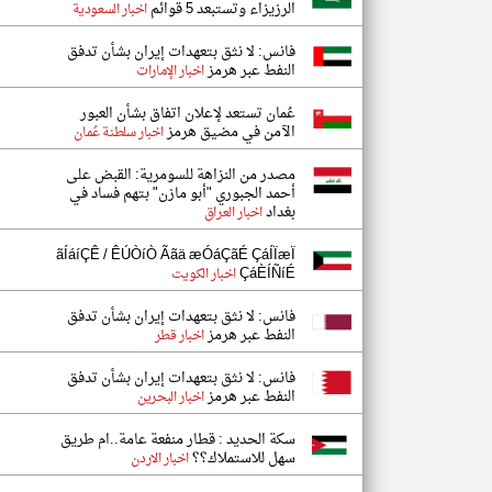
الرزيزاء وتستبعد 5 قوائم
اخبار السعودية
فانس: لا نثق بتعهدات إيران بشأن تدفق
النفط عبر هرمز
اخبار الإمارات
عُمان تستعد لإعلان اتفاق بشأن العبور
الآمن في مضيق هرمز
اخبار سلطنة عُمان
مصدر من النزاهة للسومرية: القبض على
أحمد الجبوري "أبو مازن" بتهم فساد في
بغداد
اخبار العراق
ãÍáíÇÊ / ÊÚÒíÒ Ããä æÓáÇãÉ ÇáÍÏæÏ
ÇáÈÍÑíÉ
اخبار الكويت
فانس: لا نثق بتعهدات إيران بشأن تدفق
النفط عبر هرمز
اخبار قطر
فانس: لا نثق بتعهدات إيران بشأن تدفق
النفط عبر هرمز
اخبار البحرين
سكة الحديد : قطار منفعة عامة..ام طريق
سهل للاستملاك؟؟
اخبار الاردن