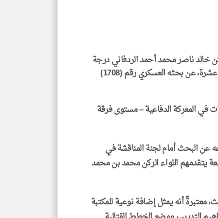
*
جمي
المق
تحم
إسم
الم
و
العن
كن خالد ناصر محمد أحمد الردفاني درجة
الا
للمق
الماجستير في العلوم العسكرية ضمن الدفعة السابعة عشرة، عن بحثه العسكري رقم (1708)
ت في المعركة الدفاعية – مستوى فرقة
klyoum.com
 عن البحث أمام لجنة المناقشة في
يعة يتقدمهم اللواء الركن محمد بن محمد
، معتبرةً أنه يمثل إضافة نوعية للمكتبة
فاهيم التدريب ووضع الخطط القتالية