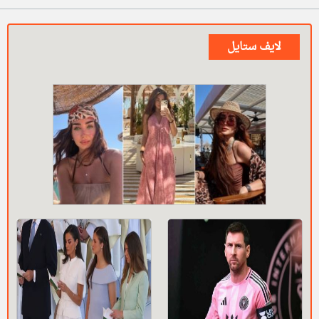
لايف ستايل