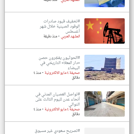
المشهد العربي
منذ دقيقة
#تخفيف قيود صادرات
الوقود الصينية خلال شهر
أغسطس
-
المشهد العربي
منذ دقيقة
#الحوثيون يفجّرون حصن
«دار المعلا» التاريخي في
البيضاء
-
صحيفة ٤ مايو الالكترونية
منذ ٤
دقائق
#تواصل العصيان المدني في
أنحاء عدن لليوم الثالث على
التوالي
-
صحيفة ٤ مايو الالكترونية
منذ ٤
دقائق
#تصريح سعودي غير مسبوق