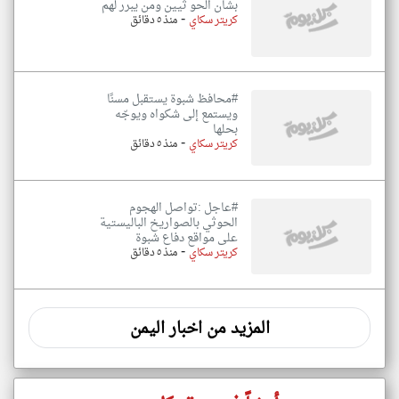
بشان الحو ثيين ومن يبرر لهم
-
كريتر سكاي
منذ ٥ دقائق
#محافظ شبوة يستقبل مسنًا
ويستمع إلى شكواه ويوجّه
بحلها
-
كريتر سكاي
منذ ٥ دقائق
#عاجل :تواصل الهجوم
الحوثي بالصواريخ الباليستية
على مواقع دفاع شبوة
-
كريتر سكاي
منذ ٥ دقائق
المزيد من اخبار اليمن