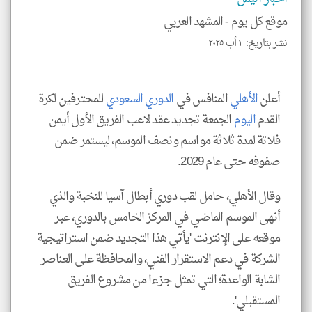
موقع كل يوم -
المشهد العربي
نشر بتاريخ: ١ أب ٢٠٢٥
klyoum.com
أعلن
الأهلي
المنافس في
الدوري السعودي
للمحترفين لكرة
القدم
اليوم
الجمعة تجديد عقد لاعب الفريق الأول أيمن
فلاتة لمدة ثلاثة مواسم ونصف الموسم، ليستمر ضمن
صفوفه حتى عام 2029.
وقال الأهلي، حامل لقب دوري أبطال آسيا للنخبة والذي
أنهى الموسم الماضي في المركز الخامس بالدوري، عبر
موقعه على الإنترنت 'يأتي هذا التجديد ضمن استراتيجية
الشركة في دعم الاستقرار الفني، والمحافظة على العناصر
الشابة الواعدة؛ التي تمثل جزءا من مشروع الفريق
المستقبلي'.