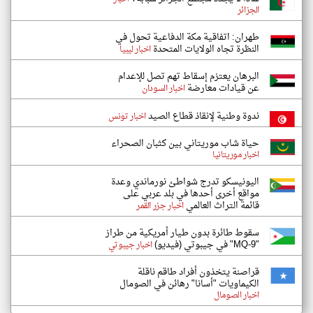
الجزائر
طهران: اتفاقية مكة الدفاعية تحول في
النظرة تجاه الولايات المتحدة
اخبار ليبيا
البرهان يعتزم إسقاط تهم تصل للإعدام
عن قيادات معارضة
اخبار السودان
ندوة وطنية لإنقاذ قطاع الصيد
اخبار تونس
حياة شاب موريتاني بين كثبان الصحراء
اخبار موريتانيا
اليونيسكو تدرج شواطئ نورماندي وعدة
مواقع أخرى أحدها في بلد عربي على
قائمة التراث العالمي
اخبار جزر القمر
سقوط طائرة بدون طيار أمريكية من طراز
"MQ-9" في جيبوتي (فيديو)
اخبار جيبوتي
قراصنة يتخذون أفراد طاقم ناقلة
الكيماويات "أسانا" رهائن في الصومال
اخبار الصومال