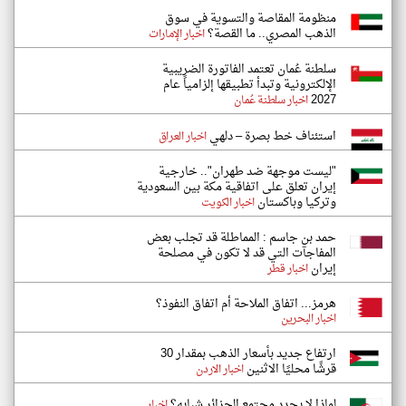
منظومة المقاصة والتسوية في سوق
الذهب المصري.. ما القصة؟
اخبار الإمارات
سلطنة عُمان تعتمد الفاتورة الضريبية
الإلكترونية وتبدأ تطبيقها إلزامياً عام
2027
اخبار سلطنة عُمان
استئناف خط بصرة – دلهي
اخبار العراق
"ليست موجهة ضد طهران".. خارجية
إيران تعلق على اتفاقية مكة بين السعودية
وتركيا وباكستان
اخبار الكويت
حمد بن جاسم : المماطلة قد تجلب بعض
المفاجآت التي قد لا تكون في مصلحة
إيران
اخبار قطر
هرمز... اتفاق الملاحة أم اتفاق النفوذ؟
اخبار البحرين
ارتفاع جديد بأسعار الذهب بمقدار 30
قرشًا محليًا الاثنين
اخبار الاردن
لماذا لا يجدد مجتمع الجزائر شبابه؟
اخبار