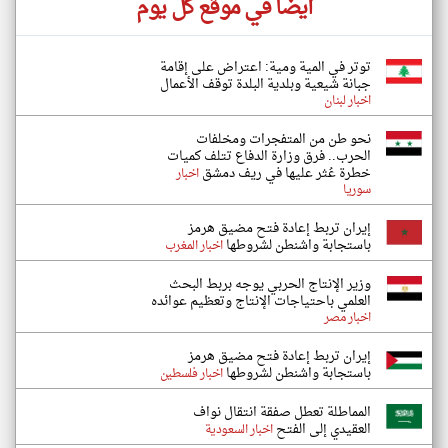
أيضاً في موقع كل يوم
توتر في المية ومية: اعتراض على إقامة
جبانة شيعية وبلدية البلدة توقف الأعمال
اخبار لبنان
نحو طن من المتفجرات ومخلفات
الحرب.. فرق وزارة الدفاع تتلف كميات
خطرة عُثر عليها في ريف دمشق
اخبار
سوريا
إيران تربط إعادة فتح مضيق هرمز
باستجابة واشنطن لشروطها
اخبار المغرب
وزير الإنتاج الحربي يوجه بربط البحث
العلمي باحتياجات الإنتاج وتعظيم عوائده
اخبار مصر
إيران تربط إعادة فتح مضيق هرمز
باستجابة واشنطن لشروطها
اخبار فلسطين
المماطلة تعطل صفقة انتقال نواف
العقيدي إلى الفتح
اخبار السعودية