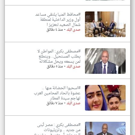
#محافظ المنيا يلتقي مساعد
أول وزير الداخلية لمنطقة
شمال الصعيد لتعزيز ا
-
صدى البلد
منذ ٤ دقائق
#مصطفى بكري: المواطن لا
يطلب المستحيل.. ويتطلع
لمن يسمعه ويحل مشكلاته
-
صدى البلد
منذ ٥ دقائق
#اسحبوا الحضانة منها ..
عضوة باتحاد المحامين العرب
تهاجم سيدة المطار
-
صدى البلد
منذ ٧ دقائق
#مصطفى بكري : مصر تُبنى
من جديد .. وتريليونات