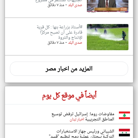
الجنيهات تُستثمر في مشروع
-
صدى البلد
منذ ٧ دقائق
#أستاذ بزراعة بنها : كل قرية
قادرة على أن تصبح مركزًا
للإنتاج والثروة
-
صدى البلد
منذ ٧ دقائق
المزيد من اخبار مصر
أيضاً في موقع كل يوم
مفاوضات روما: إسرائيل ترفض توسيع
المناطق التجريبية
اخبار لبنان
الشيباني ورئيس جهاز الاستخبارات
التركية يبحثان عملية دمج تنظيم "قسد"