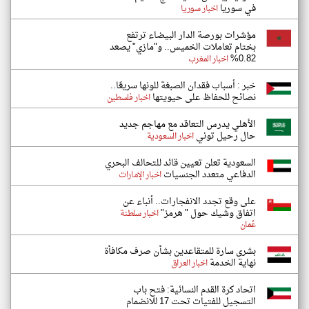
في سوريا
اخبار سوريا
مؤشرات بورصة الدار البيضاء ترتفع
بختام تعاملات الخميس.. و"مازي" يصعد
0.82%
اخبار المغرب
خبر : أسباب فقدان الصبغة للونها سريعًا..
نصائح للحفاظ على حيويتها
اخبار فلسطين
الأهلي يدرس التعاقد مع مهاجم جديد
حال رحيل توني
اخبار السعودية
السعودية تعلن تعيين قائد للتحالف البحري
الدفاعي متعدد الجنسيات
اخبار الإمارات
على وقع تجدد الانفجارات.. أنباء عن
اتفاق وشيك حول " هرمز"
اخبار سلطنة
عُمان
بشرى سارة للمتقاعدين بشأن صرف مكافأة
نهاية الخدمة
اخبار العراق
اتحاد كرة القدم النسائية: فتح باب
التسجيل للفتيات تحت 17 للانضمام