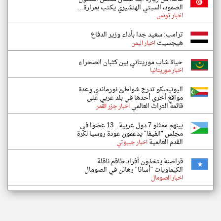
الصمود، السبتي الهنشيري يكتب بمرارة…
اخبار تونس
ترامب: سعيد جدا بأداء وزير الدفاع
هيجسيث
اخبار اليمن
حياة شاب موريتاني بين كثبان الصحراء
اخبار موريتانيا
اليونيسكو تدرج شواطئ نورماندي وعدة
مواقع أخرى أحدها في بلد عربي على
قائمة التراث العالمي
اخبار جزر القمر
بينهم ممثلو 7 دول عربية.. 13 عضوا في
مجلس "الفيفا" يدعمون عودة روسيا لكرة
القدم العالمية
اخبار جيبوتي
قراصنة يتخذون أفراد طاقم ناقلة
الكيماويات "أسانا" رهائن في الصومال
اخبار الصومال