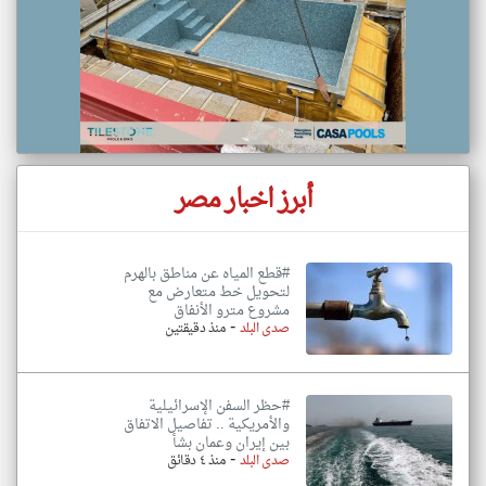
أبرز اخبار مصر
#قطع المياه عن مناطق بالهرم
لتحويل خط متعارض مع
مشروع مترو الأنفاق
-
صدى البلد
منذ دقيقتين
#حظر السفن الإسرائيلية
والأمريكية .. تفاصيل الاتفاق
بين إيران وعمان بشأ
-
صدى البلد
منذ ٤ دقائق