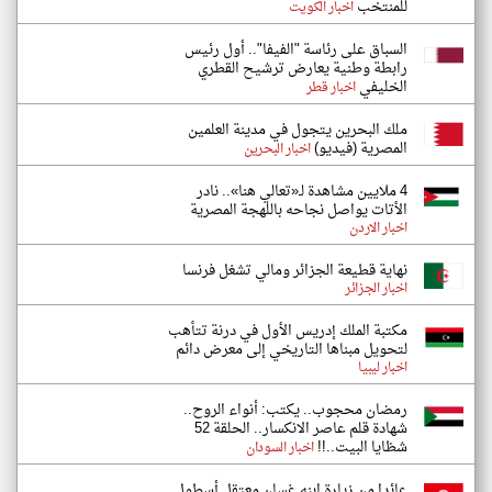
للمنتخب
اخبار الكويت
السباق على رئاسة "الفيفا".. أول رئيس
رابطة وطنية يعارض ترشيح القطري
الخليفي
اخبار قطر
ملك البحرين يتجول في مدينة العلمين
المصرية (فيديو)
اخبار البحرين
4 ملايين مشاهدة لـ«تعالي هنا».. نادر
الأتات يواصل نجاحه باللهجة المصرية
اخبار الاردن
نهاية قطيعة الجزائر ومالي تشغل فرنسا
اخبار الجزائر
مكتبة الملك إدريس الأول في درنة تتأهب
لتحويل مبناها التاريخي إلى معرض دائم
اخبار ليبيا
​رمضان محجوب.. يكتب: أنواء الروح..
شهادة قلم عاصر الانكسار.. الحلقة 52
شظايا البيت..!!
اخبار السودان
عائدا من زيارة ابنه غسان معتقل أسطول