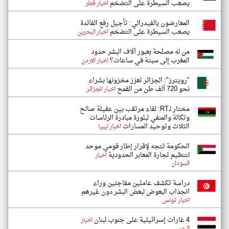
يصعب السيطرة على التضخم
اخبار قطر
المعارضون بالفيدرالي: تأجيل رفع الفائدة
يصعب السيطرة على التضخم
اخبار البحرين
من له مصلحة بعبور آلاف البشر حدود
المغرب إلى سبتة في ساعات؟
اخبار الاردن
"رويترز": الجزائر تعزز مخزونها بشراء
نحو 720 ألف طن من القمح
اخبار الجزائر
مختار لـRT: لقاء مرتقب بين عقيلة صالح
وتكالة والمنفي لبلورة مبادرة الرئاسات
الثلاث وتوحيد المسارات
اخبار ليبيا
الحكومة تتجه لإقرار إطار قومي موحد
لتنظيم تجارة المعابر الحدودية
اخبار
السودان
دراسة تكشف عاملين مفاجئين وراء
انجذاب البعوض لبعض البشر دون غيرهم
اخبار تونس
4 غارات إسرائيلية على جنوب لبنان
اخبار
اليمن