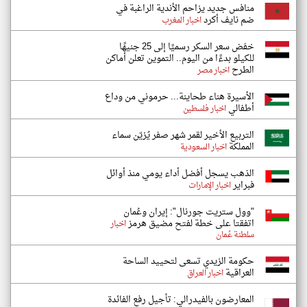
منافس جديد يزاحم الأندية الراغبة في
ضم نايف أكرد
اخبار المغرب
خفض سعر السكر رسميًا إلى 25 جنيهًا
للكيلو بدءًا من اليوم.. التموين تعلن أماكن
الطرح
اخبار مصر
الأسيرة هناء طحاينة... حرموني من وداع
أطفالي
اخبار فلسطين
التربيع الأخير لقمر شهر صفر يُزيّن سماء
المملكة
اخبار السعودية
الذهب يسجل أفضل أداء يومي منذ أوائل
فبراير
اخبار الإمارات
"وول ستريت جورنال": إيران وعُمان
اتفقتا على خطة لفتح مضيق هرمز
اخبار
سلطنة عُمان
حكومة الزيدي تسعى لتحييد الساحة
العراقية
اخبار العراق
المعارضون بالفيدرالي: تأجيل رفع الفائدة