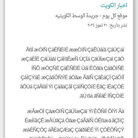
اخبار الكويت
موقع كل يوم -
جريدة الوسط الكويتيه
نشر بتاريخ: ٢١ تموز ٢٠٢٤
ÃßÏ æÒíÑ ÇáÊÑÈíÉ ææÒíÑ ÇáÊÚáíã ÇáÚÇáí
æÇáÈÍË ÇáÚáãí ÇáÏßÊæÑ ÚÇÏá ÇáÚÏæÇäí ÇãÓ
ÍÑÕ æÒÇÑÉ ÇáÊÑÈíÉ Úáì ÊÖãíä ÇáãÓíÑÉ
ÇáÍÇÝáÉ æÇáãÔÑÝÉ áÓãæ ÃãíÑ ÇáÈáÇÏ ÇáÔíÎ
ãÔÚá ÇáÃÍãÏ Ýí ÇáãäÇåÌ ÇáÏÑÇÓíÉ ÈãÇ íÊäÇÓÈ
ãÚ ßá ãÑÍáÉ ÏÑÇÓíÉ.
æÃæÖÍ ÇáæÒíÑ ÇáÚÏæÇäí Ýí ÊÕÑíÍ ÕÍÝí Ãä
ÊæÌíåÇÊ æÃÚãÇá Óãæ ÇáÃãíÑ ÓÊßæä åÇÏíÇ
æäÈÑÇÓÇ áÃÈäÇÆäÇ ÇáØáÈÉ Ýí ÇÓÊÔÑÇÝ