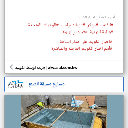
أخر ساعة في اخبار الكويت
#الذهب
#دولار
#دونالد ترامب
#الولايات المتحدة
#وزارة التربية
#فيروس إيبولا
#اخبار الكويت على مدار الساعة
#أهم اخبار الكويت العاجلة والمباشرة
alwasat.com.kw
|
جريدة الوسط الكويتيه
مسابح مسبقة الصنع