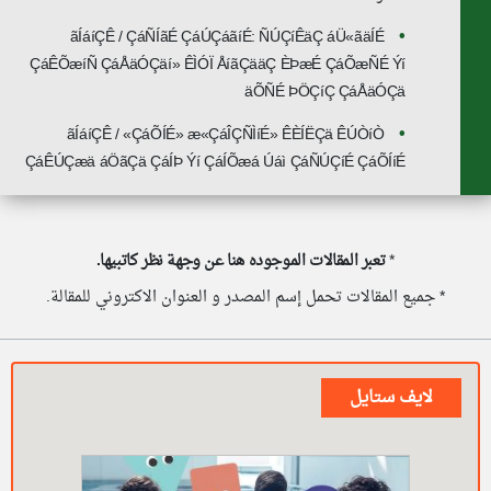
ãÍáíÇÊ / ÇáÑÍãÉ ÇáÚÇáãíÉ: ÑÚÇíÊäÇ áÜ«ãäÍÉ
ÇáÊÕæíÑ ÇáÅäÓÇäí» ÊÌÓÏ ÅíãÇääÇ ÈÞæÉ ÇáÕæÑÉ Ýí
äÕÑÉ ÞÖÇíÇ ÇáÅäÓÇä
ãÍáíÇÊ / «ÇáÕÍÉ» æ«ÇáÎÇÑÌíÉ» ÊÈÍËÇä ÊÚÒíÒ
ÇáÊÚÇæä áÖãÇä ÇáÍÞ Ýí ÇáÍÕæá Úáì ÇáÑÚÇíÉ ÇáÕÍíÉ
*
تعبر المقالات الموجوده هنا عن وجهة نظر كاتبيها.
* جميع المقالات تحمل إسم المصدر و العنوان الاكتروني للمقالة.
لايف ستايل