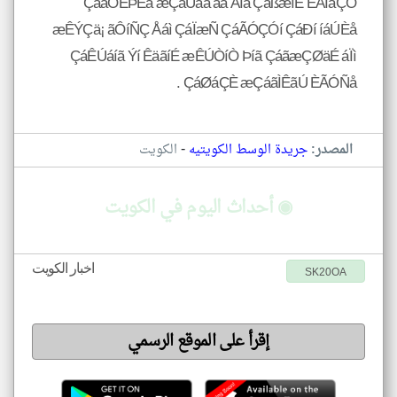
ÇáãÓÊÞÈá æÇáÚãá ãä ÃÌá ÇáßæíÊ ÈÅÎáÇÕ
æÊÝÇä¡ ãÔíÑÇ Åáì ÇáÏæÑ ÇáÃÓÇÓí ÇáÐí íáÚÈå
ÇáÊÚáíã Ýí ÊäãíÉ æÊÚÒíÒ Þíã ÇáãæÇØäÉ áÏì
ÇáØáÇÈ æÇáãÌÊãÚ ÈÃÓÑå .
-
المصدر:
جريدة الوسط الكويتيه
الكويت
◉ أحداث اليوم في الكويت
اخبار الكويت
SK20OA
إقرأ على الموقع الرسمي