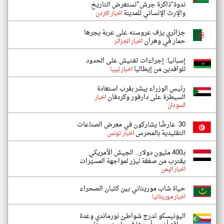
ندوة"ذاكرة جرش"تستعرض التاريخ
والإرث الإنساني للمدينة
اخبار الاردن
جزائري يزف عروسته على عربة يجرها
حمار في وهران
اخبار الجزائر
إسبانيا: إجراءات تفتيش على الحدود
للوافدين من إيطاليا
اخبار ليبيا
رئيس الوزراء يبشر بقرب استعادة
السيطرة على دارفور وكردفان
اخبار
السودان
30 عارضًا يشاركون في معرض الصناعات
التقليدية بالمحرس
اخبار تونس
بـ400 مليون دولار.. الجيش الأمريكي
يقترب من صفقة ليزر لمواجهة المسيّرات
اخبار اليمن
حياة شاب موريتاني بين كثبان الصحراء
اخبار موريتانيا
اليونيسكو تدرج شواطئ نورماندي وعدة