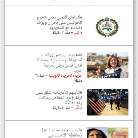
#البرلمان العربي يدين هجوم
الحوثيين على نجران ويؤكد
تضامنه مع السعودية
-
مباشر
منذ ٢١ دقيقة
#«هيومن رايتس ووتش»
استهداف إسرائيل للصحفية
آمال خليل يرقى لجريمة
حرب
-
جريدة الجريدة الكويتية
منذ ٢٤
دقيقة
#الأسهم الأمريكية تغلق على
ارتفاع مع انخفاض رهانات
رفع الفائدة
-
مباشر
منذ ٥١ دقيقة
#ترمب يجدد محاولة عزل
محافظة "الاحتياطي