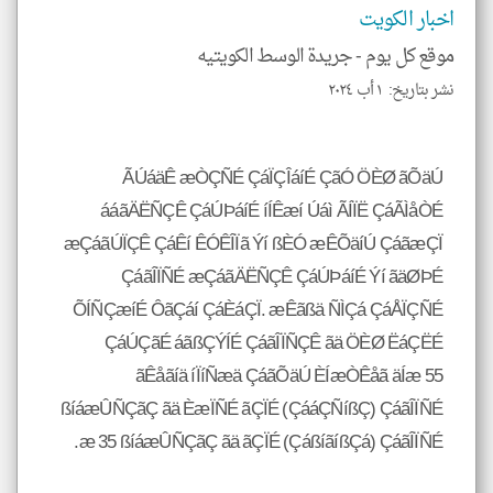
اخبار الكويت
موقع كل يوم -
جريدة الوسط الكويتيه
نشر بتاريخ: ١ أب ٢٠٢٤
ÃÚáäÊ æÒÇÑÉ ÇáÏÇÎáíÉ ÇãÓ ÖÈØ ãÕäÚ
ááãÄËÑÇÊ ÇáÚÞáíÉ íÍÊæí Úáì ÃÍÏË ÇáÃÌåÒÉ
æÇáãÚÏÇÊ ÇáÊí ÊÓÊÎÏã Ýí ßÈÓ æÊÕäíÚ ÇáãæÇÏ
ÇáãÎÏÑÉ æÇáãÄËÑÇÊ ÇáÚÞáíÉ Ýí ãäØÞÉ
ÕÍÑÇæíÉ ÔãÇáí ÇáÈáÇÏ. æÊãßä ÑÌÇá ÇáÅÏÇÑÉ
ÇáÚÇãÉ áãßÇÝÍÉ ÇáãÎÏÑÇÊ ãä ÖÈØ ËáÇËÉ
ãÊåãíä íÏíÑæä ÇáãÕäÚ ÈÍæÒÊåã äÍæ 55
ßíáæÛÑÇãÇ ãä ÈæÏÑÉ ãÇÏÉ (ÇááÇÑíßÇ) ÇáãÎÏÑÉ
æ 35 ßíáæÛÑÇãÇ ãä ãÇÏÉ (ÇáßíãíßÇá) ÇáãÎÏÑÉ.