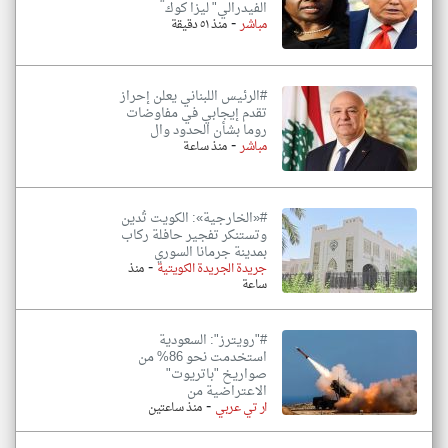
الفيدرالي" ليزا كوك
-
مباشر
منذ ٥١ دقيقة
#الرئيس اللبناني يعلن إحراز
تقدم إيجابي في مفاوضات
روما بشأن الحدود وال
-
مباشر
منذ ساعة
#«الخارجية»: الكويت تُدين
وتستنكر تفجير حافلة ركاب
بمدينة جرمانا السوري
-
جريدة الجريدة الكويتية
منذ
ساعة
#"رويترز": السعودية
استخدمت نحو 86% من
صواريخ "باتريوت"
الاعتراضية من
-
ار تي عربي
منذ ساعتين