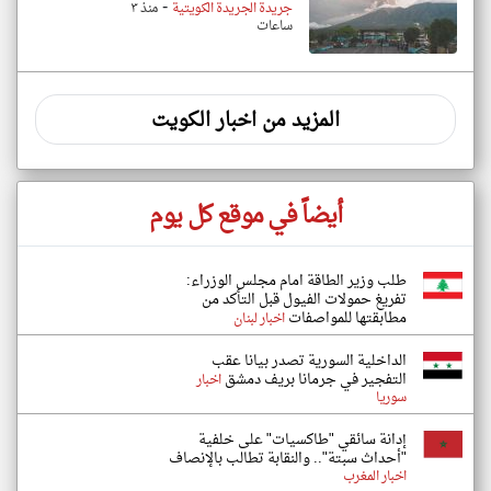
-
جريدة الجريدة الكويتية
منذ ٣
ساعات
المزيد من اخبار الكويت
أيضاً في موقع كل يوم
طلب وزير الطاقة امام مجلس الوزراء:
تفريغ حمولات الفيول قبل التأكد من
مطابقتها للمواصفات
اخبار لبنان
الداخلية السورية تصدر بيانا عقب
التفجير في جرمانا بريف دمشق
اخبار
سوريا
إدانة سائقي "طاكسيات" على خلفية
"أحداث سبتة".. والنقابة تطالب بالإنصاف
اخبار المغرب