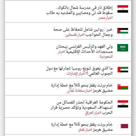
إطلاق نار في مدرسة شمال بانكوك..
سقوط قتـ.لى ومصابين والمشتبه يه طالب
اخبار مصر
خبر : روتين شامل للحفاظ على صحة
وجمال الحواجب
اخبار فلسطين
ولي العهد والرئيس الفرنسي يبحثان
مستجدات الأحداث الإقليمية
اخبار
السعودية
ما الذي يعوق تنويع روسيا تجارتها مع دول
الجنوب العالمي؟
اخبار الإمارات
خام برنت يقفز بنحو 5% مع خطة إدارة
مضيق هرمز
اخبار سلطنة عُمان
الحكومة العراقية تحذر الفصائل من
استهداف السعودية وتؤكد حصرية قرار
الحرب
اخبار العراق
خام برنت يقفز بنحو 5% مع خطة إدارة
مضيق هرمز
اخبار قطر