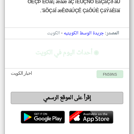
ÓÈÇÞ ÊÓáÍ¡ æåæ ãÇ íÊÚÇÑÖ ÊãÇãÇð ãÚ
ãÕÇáÍ æÊØáÚÇÊ ÇáÔÚÈ ÇáÝáÈíäí'.
-
المصدر:
جريدة الوسط الكويتيه
الكويت
◉ أحداث اليوم في الكويت
اخبار الكويت
FN59NS
إقرأ على الموقع الرسمي