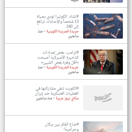
دقيقة
#تشاد: الكوليرا تودي بحياة
13 شخصاً والإصابات ترتفع
إلى 240
-
جريدة الجريدة الكويتية
منذ
ساعتين
#ترامب: بعض إمدادات
الذخيرة الأميركية أصبحت
«أقل وفرة بعض الشيئ»
-
جريدة الجريدة الكويتية
منذ
ساعتين
#الكويت تنفي مشاركتها في
العمليات العسكرية ضد إيران
-
سكاي نيوز عربية
منذ ساعتين
#ضاع الفكر بين بركان
وحرامية!