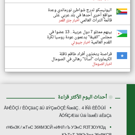
اليونيسكو تدرج شواطئ نورماندي وعدة
مواقع أخرى أحدها في بلد عربي على
قائمة التراث العالمي
اخبار جزر القمر
بينهم ممثلو 7 دول عربية.. 13 عضوا في
مجلس "الفيفا" يدعمون عودة روسيا لكرة
القدم العالمية
اخبار جيبوتي
قراصنة يتخذون أفراد طاقم ناقلة
الكيماويات "أسانا" رهائن في الصومال
اخبار الصومال
◉
أحداث اليوم الأكثر قراءة
ÅÞÊÕÇÏ / ÊÒÇãäÇ ãÚ ãÝÇæÖÇÊ ÑæãÇ.. 4 ÌÑÍì ÈÊÕÚíÏ
ÅÓÑÇÆíáí Úáì ÌäæÈí áÈäÇä
гНбнЗК / жТнС ЗбКМЗСЙ нИНЛ гЪ УЭнС ЯЗТЗОУКЗд