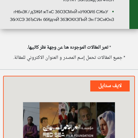
КЪТнТ ЗбКЪЗжд ЗбгФКСЯ
гНбнЗК / дЗЖИ жТнС ЗбОЗСМнЙ нУКЮИб СЖнУ
ЗбгХСЭ ЗбЪСИн ббКдгнЙ ЗбЗЮКХЗПнЙ Эн ГЭСнЮнЗ
*
تعبر المقالات الموجوده هنا عن وجهة نظر كاتبيها.
* جميع المقالات تحمل إسم المصدر و العنوان الاكتروني للمقالة.
لايف ستايل