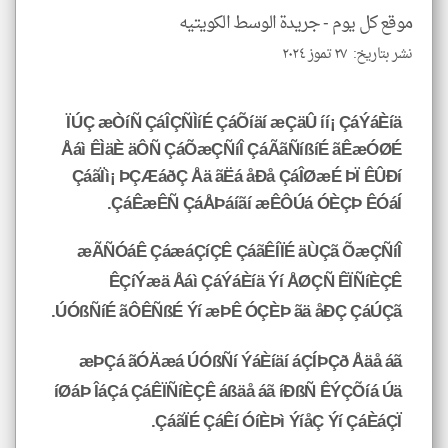
موقع كل يوم -
جريدة الوسط الكويتيه
نشر بتاريخ: ٢٧ تموز ٢٠٢٤
ÏÚÇ æÒíÑ ÇáÎÇÑÌíÉ ÇáÕíäí æÇäÛ íí¡ ÇáÝáÈíä
Åáì ÊÌäÈ äÔÑ ÇáÕæÇÑíÎ ÇáÃãÑíßíÉ ãÊæÓØÉ
ÇáãÏì¡ ÞÇÆáðÇ Åä ãËá åÐå ÇáÎØæÉ ÞÏ ÊÛÐí
ÇáÊæÊÑ ÇáÅÞáíãí æÊÔÚá ÓÈÇÞ ÊÓáÍ.
æÃÑÓáÊ ÇáæáÇíÇÊ ÇáãÊÍÏÉ äÙÇã ÕæÇÑíÎ
ÊÇíÝæä Åáì ÇáÝáÈíä Ýí ÅØÇÑ ÊÏÑíÈÇÊ
ÚÓßÑíÉ ãÔÊÑßÉ Ýí æÞÊ ÓÇÈÞ ãä åÐÇ ÇáÚÇã.
æÞÇá ãÓÄæá ÚÓßÑí ÝáÈíäí áÇÍÞÇð Åäå áã
íØáÞ ÎáÇá ÇáÊÏÑíÈÇÊ áßäå áã íÐßÑ ÊÝÇÕíá Úä
ÇáãÏÉ ÇáÊí ÓíÈÞì ÝíåÇ Ýí ÇáÈáÇÏ.