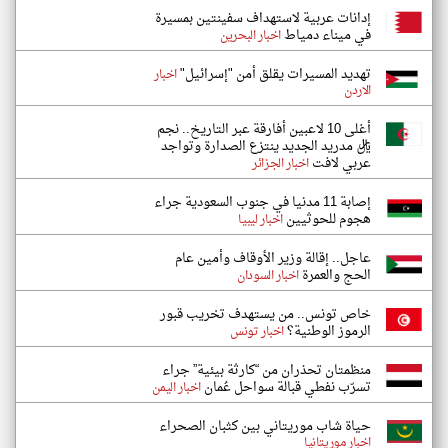
إدانات عربية لاستهداف سفينتين بمسيرة
في ميناء دمياط
اخبار البحرين
تهديد المسيرات يقلق أمن "إسرائيل"
اخبار
الاردن
أغلى 10 لاعبين أفارقة عبر التاريخ.. نجم
ريال مدريد الجديد ينتزع الصدارة وتواجد
عربي لافت
اخبار الجزائر
إصابة 11 مدنيا في جنوب السعودية جراء
هجوم للحوثيين
اخبار ليبيا
عاجل.. إقالة وزير الأوقاف وأمين عام
الحج والعمرة
اخبار السودان
خاص تونس.. من يستهدف تخريب قبور
الرموز الوطنية؟
اخبار تونس
منظمتان تحذران من “كارثة بيئية” جراء
تسرّب نفطي قبالة سواحل عُمان
اخبار اليمن
حياة شاب موريتاني بين كثبان الصحراء
اخبار موريتانيا