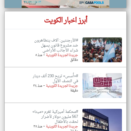
أبرز اخبار الكويت
#الأرجنتين: آلاف يتظاهرون
ضد مشروع قانون يسهل
شراء الأجانب للأراضي
-
جريدة الجريدة الكويتية
منذ ٥
دقائق
#«أُسس» تربح 230 ألف دينار
في النصف الأول
-
جريدة الجريدة الكويتية
منذ ٣٤
دقيقة
#محكمة أميركية تغرم «ميتا»
567 مليون دولار لأضرار
لحقت بالأطفال
-
جريدة الجريدة الكويتية
منذ ٣٥