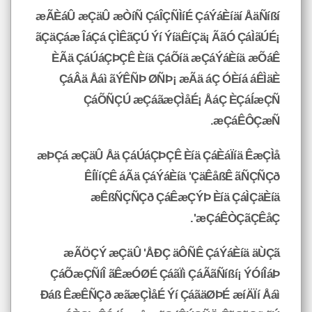
æÃÈáÛ æÇäÛ æÒíÑ ÇáÎÇÑÌíÉ ÇáÝáÈíäí ÅäÑíßí
ãÇäÇáæ ÎáÇá ÇÌÊãÇÚ Ýí ÝíäÊíÇä¡ ÃãÓ ÇáÌãÚÉ¡
ÈÃä ÇáÚáÇÞÇÊ Èíä ÇáÕíä æÇáÝáÈíä æÕáÊ
ÇáÂä Åáì ãÝÊÑÞ ØÑÞ¡ æÃä áÇ ÓÈíá áÊÌäÈ
ÇáÕÑÇÚ æÇáãæÇÌåÉ¡ ÅáÇ ÈÇáÍæÇÑ
æÇáÊÔÇæÑ.
æÞÇá æÇäÛ Åä ÇáÚáÇÞÇÊ Èíä ÇáÈáÏíä ÊæÇÌå
ÊÍÏíÇÊ áÃä ÇáÝáÈíä 'ÇäÊåßÊ ãÑÇÑÇð
æÊßÑÇÑÇð ÇáÊæÇÝÞ Èíä ÇáÌÇäÈíä
æÇáÊÒÇãÇÊåÇ'.
æÃÖÇÝ æÇäÛ 'ÅÐÇ äÔÑÊ ÇáÝáÈíä äÙÇã
ÇáÕæÇÑíÎ ãÊæÓØÉ ÇáãÏì ÇáÃãÑíßí¡ ÝÓíÎáÞ
Ðáß ÊæÊÑÇð æãæÇÌåÉ Ýí ÇáãäØÞÉ æíÄÏí Åáì