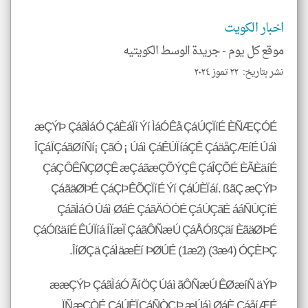
اخبار الكويت
موقع كل يوم -
جريدة الوسط الكويتيه
نشر بتاريخ: ٢٢ تموز ٢٠٢٤
æÇÝÞ ÇáãÌáÓ ÇáÈáÏí Ýí ÌáÓÊå ÇáÚÇÏíÉ ÈÑÆÇÓÉ
ÎÇáÏÇáãØíÑí¡ ÇãÓ ¡ Úáì ÇáÊÚÏíáÇÊ ÇáäåÇÆíÉ Úáì
ÇáÇÔÊÑÇØÇÊ æÇáãæÇÕÝÇÊ ÇáÎÇÕÉ ÈÃÈäíÉ
ÇáãäØÞÉ ÇáÇÞÊÕÇÏíÉ Ýí ÇáÚÈÏáí. ßãÇ æÇÝÞ
ÇáãÌáÓ Úáì ØáÈ ÇáãÄÓÓÉ ÇáÚÇãÉ ááÑÚÇíÉ
ÇáÓßäíÉ ÊÚÏíá ÍÏæÏ ÇáãÔÑæÚ ÇáÅÓßÇäí ÈãäØÞÉ
ÎíØÇä ÇáÌäæÈí ÞØÚÉ (1æ2) (3æ4) ÓÇÈÞÇ.
ææÇÝÞ ÇáãÌáÓ ÃíÖÇ Úáì ãÔÑæÚ ÊØæíÑ äÝÞ
ÏÑæÇÒÉ ÇáÚÈÏÇáÑÒÇÞ æÚáì ØáÈ ÇáåíÆÉ