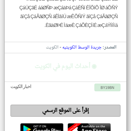
ÇáÚÇãÉ ááØÑÞ æÇáäÞá ÇáÈÑí ÊÎÕíÕ ÎØ áÕÑÝ
ãíÇå ÇáÃãØÇÑ áÊÌãíÚ æÊÕÑíÝ ãíÇå ÇáÃãØÇÑ
ÈãäØÞÉ ÌäæÈ ÇáÕÈÇÍíÉ æÇáÝÍíÍíá.
-
المصدر:
جريدة الوسط الكويتيه
الكويت
◉ أحداث اليوم في الكويت
اخبار الكويت
BY19BN
إقرأ على الموقع الرسمي