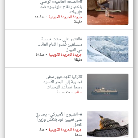
#«الصحة العالمية» توصي
باختبار لقاح «إرفيبو» ضد
«إيبولا»
-
جريدة الجريدة الكويتية
منذ ٤٤
دقيقة
#العثور على جثث خمسة
متسلقين فُقدوا العام الفائت
في النيبال
-
جريدة الجريدة الكويتية
منذ ٤٥
دقيقة
#تركيا تقيّد عبور سفن
تجارية إلى البحر الأسود
وسط تصاعد الهجمات
-
مباشر
منذ ساعة
#«الشيوخ الأميركي» يصادق
على تعيين تود بلانش وزيراً
للعدل
-
جريدة الجريدة الكويتية
منذ
ساعة