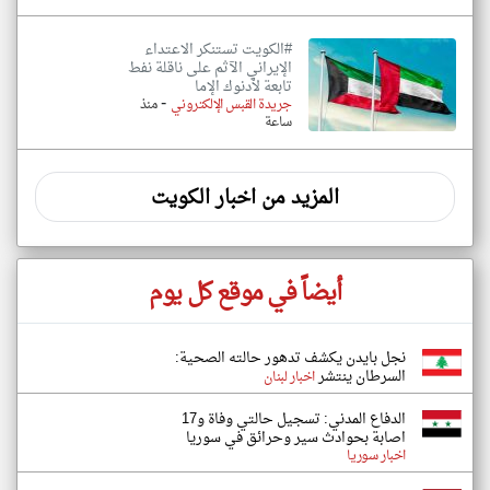
#الكويت تستنكر الاعتداء
الإيراني الآثم على ناقلة نفط
تابعة لأدنوك الإما
-
جريدة القبس الإلكتروني
منذ
ساعة
المزيد من اخبار الكويت
أيضاً في موقع كل يوم
نجل بايدن يكشف تدهور حالته الصحية:
السرطان ينتشر
اخبار لبنان
الدفاع المدني: تسجيل حالتي وفاة و17
اصابة بحوادث سير وحرائق في سوريا
اخبار سوريا