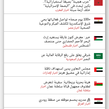
"حرب هجينة" بصبغة استخباراتية؟..
بكين تبحث في "البصمة الإسرائيلية"
خلف أزمة سبتة
اخبار المغرب
«100 يوم صحة» تواصل فعالياتها بحي
شرق الإسكندرية للكشف المبكر والتوعية
الصحية
اخبار مصر
خبر : معرض كنوز غارقة يستعيد إرث
البحر الأحمر الحضاري حتى منتصف
أغسطس
اخبار فلسطين
شرقي يعلق على رفع الرقابة المالية عن
النصر
اخبار السعودية
مجلس التعاون يدين استهداف ناقلة
إماراتية في مضيق هرمز
اخبار الإمارات
هيئة بحرية بريطانية: سفينة تتعرض
لمقذوف مجهول قبالة سلطنة عمان
اخبار
سلطنة عُمان
ريال مدريد يحسم موقفه من صفقة رودري
اخبار العراق