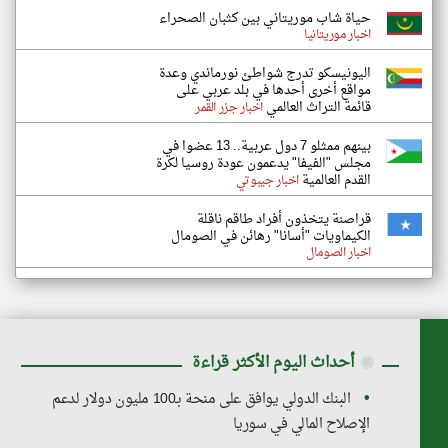
حياة شاب موريتاني بين كثبان الصحراء
اخبار موريتانيا
اليونيسكو تدرج شواطئ نورماندي وعدة
مواقع أخرى أحدها في بلد عربي على
قائمة التراث العالمي
اخبار جزر القمر
بينهم ممثلو 7 دول عربية.. 13 عضوا في
مجلس "الفيفا" يدعمون عودة روسيا لكرة
القدم العالمية
اخبار جيبوتي
قراصنة يتخذون أفراد طاقم ناقلة
الكيماويات "أسانا" رهائن في الصومال
اخبار الصومال
◉
أحداث اليوم الأكثر قراءة
البنك الدولي يوافق على منحة بـ100 مليون دولار لدعم
الإصلاح المالي في سوريا