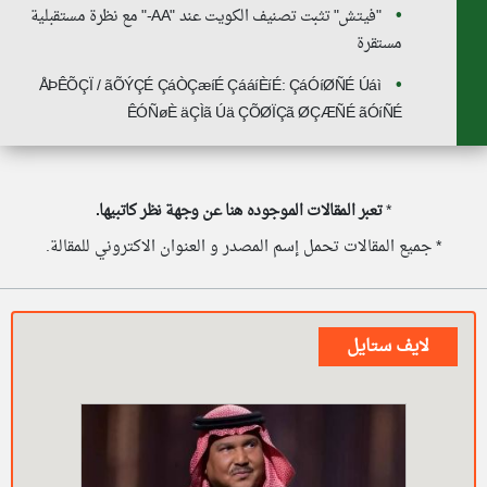
"فيتش" تثبت تصنيف الكويت عند "AA-" مع نظرة مستقبلية
مستقرة
ÅÞÊÕÇÏ / ãÕÝÇÉ ÇáÒÇæíÉ ÇááíÈíÉ: ÇáÓíØÑÉ Úáì
ÊÓÑøÈ äÇÌã Úä ÇÕØÏÇã ØÇÆÑÉ ãÓíÑÉ
*
تعبر المقالات الموجوده هنا عن وجهة نظر كاتبيها.
* جميع المقالات تحمل إسم المصدر و العنوان الاكتروني للمقالة.
لايف ستايل