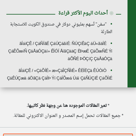
◉
أحداث اليوم الأكثر قراءة
"سفن" تُسهم بمليوني دولار في صندوق الكويت للاستجابة
الطارئة
ãÍáíÇÊ / ÇáÑÍãÉ ÇáÚÇáãíÉ: ÑÚÇíÊäÇ áÜ«ãäÍÉ
ÇáÊÕæíÑ ÇáÅäÓÇäí» ÊÌÓÏ ÅíãÇääÇ ÈÞæÉ ÇáÕæÑÉ Ýí
äÕÑÉ ÞÖÇíÇ ÇáÅäÓÇä
ãÍáíÇÊ / «ÇáÕÍÉ» æ«ÇáÎÇÑÌíÉ» ÊÈÍËÇä ÊÚÒíÒ
ÇáÊÚÇæä áÖãÇä ÇáÍÞ Ýí ÇáÍÕæá Úáì ÇáÑÚÇíÉ ÇáÕÍíÉ
*
تعبر المقالات الموجوده هنا عن وجهة نظر كاتبيها.
* جميع المقالات تحمل إسم المصدر و العنوان الاكتروني للمقالة.