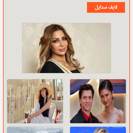
لايف ستايل