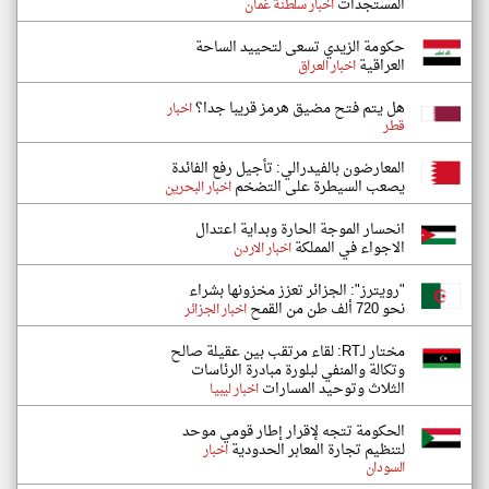
المستجدات
اخبار سلطنة عُمان
حكومة الزيدي تسعى لتحييد الساحة
العراقية
اخبار العراق
هل يتم فتح مضيق هرمز قريبا جدا؟
اخبار
قطر
المعارضون بالفيدرالي: تأجيل رفع الفائدة
يصعب السيطرة على التضخم
اخبار البحرين
انحسار الموجة الحارة وبداية اعتدال
الاجواء في المملكة
اخبار الاردن
"رويترز": الجزائر تعزز مخزونها بشراء
نحو 720 ألف طن من القمح
اخبار الجزائر
مختار لـRT: لقاء مرتقب بين عقيلة صالح
وتكالة والمنفي لبلورة مبادرة الرئاسات
الثلاث وتوحيد المسارات
اخبار ليبيا
الحكومة تتجه لإقرار إطار قومي موحد
لتنظيم تجارة المعابر الحدودية
اخبار
السودان