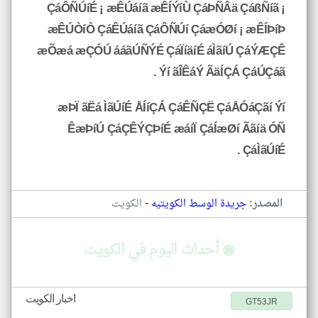
ÇáÔÑÚíÉ ¡ æÊÚáíã æÊÍÝíÙ ÇáÞÑÂä ÇáßÑíã ¡
æÊÚÒíÒ ÇáÊÚáíã ÇáÔÑÚí ÇáæÓØí ¡ æÊÍÞíÞ
æÕæá æÇÓÚ ááãÚÑÝÉ ÇáÏíäíÉ áÌãíÚ ÇáÝÆÇÊ
Ýí ãÎÊáÝ ÃäÍÇÁ ÇáÚÇáã .
æÞÏ ãËá ÌãÚíÉ ÅÍíÇÁ ÇáÊÑÇË ÇáÅÓáÇãí Ýí
ÊæÞíÚ ÇáÇÊÝÇÞíÉ æáíÏ ÇáÍæØí Ããíä ÓÑ
ÇáÌãÚíÉ .
-
المصدر:
جريدة الوسط الكويتيه
الكويت
◉ أحداث اليوم في الكويت
اخبار الكويت
GT53JR