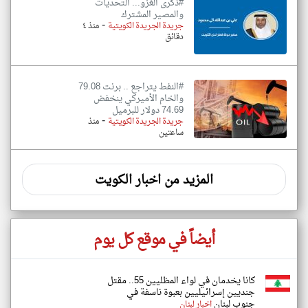
#ذكرى الغزو... التحديات
والمصير المشترك
-
جريدة الجريدة الكويتية
منذ ٤
دقائق
#النفط يتراجع .. برنت 79.08
والخام الأميركي ينخفض
74.69 دولار للبرميل
-
جريدة الجريدة الكويتية
منذ
ساعتين
المزيد من اخبار الكويت
أيضاً في موقع كل يوم
كانا يخدمان في لواء المظليين 55.. مقتل
جنديين إسرائيليين بعبوة ناسفة في
جنوب لبنان
اخبار لبنان