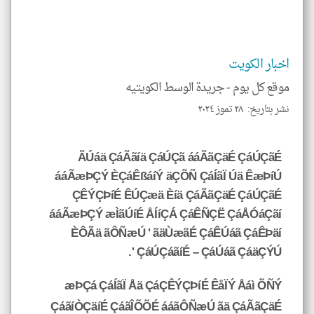
klyoum.com
اخبار الكويت
موقع كل يوم -
جريدة الوسط الكويتيه
نشر بتاريخ: ٢٨ تموز ٢٠٢٤
ÃÚáä ÇáÃãíä ÇáÚÇã ááÃãÇäÉ ÇáÚÇãÉ
ááÃæÞÇÝ ÈÇáÊßáíÝ äÇÕÑ ÇáÍãÏ Úä ÊæÞíÚ
ÇÊÝÇÞíÉ ÊÚÇæä Èíä ÇáÃãÇäÉ ÇáÚÇãÉ
ááÃæÞÇÝ æÌãÚíÉ ÅÍíÇÁ ÇáÊÑÇË ÇáÅÓáÇãí
ÈÔÃä ãÔÑæÚ ' ãäÙæãÉ ÇáÊÚáã ÇáÊÞäí
ÇáÚÇáãíÉ – ÇáÚáã ÇáäÇÝÚ '.
æÞÇá ÇáÍãÏ Åä ÇáÇÊÝÇÞíÉ ÊåÏÝ Åáì ÕÑÝ
ÇáãíÒÇäíÉ ÇáãÎÕÕÉ ááãÔÑæÚ ãä ÇáÃãÇäÉ