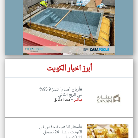
أبرز اخبار الكويت
#أرباح "سنام" تقفز 95.9%
في الربع الثاني
-
مباشر
منذ ٥ دقائق
#أسعار الذهب تنخفض في
الكويت وعيار 24 يُسجل
40.11 دينار