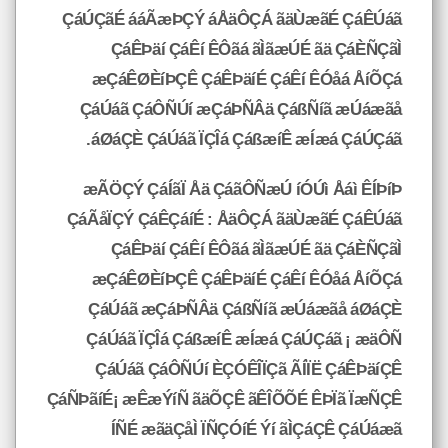
ÇáÚÇãÉ ááÃæÞÇÝ áÅäÔÇÁ ãäÙæãÉ ÇáÊÚáã
ÇáÊÞäí ÇáÊí ÊÔãá ãÌãæÚÉ ãä ÇáÈÑÇãÌ
æÇáÊØÈíÞÇÊ ÇáÊÞäíÉ ÇáÊí ÊÓåá ÅíÕÇá
ÇáÚáã ÇáÔÑÚí æÇáÞÑÂä ÇáßÑíã æÚáæãå
áØáÇÈ ÇáÚáã ÏÇÎá ÇáßæíÊ æÍæá ÇáÚÇáã.
æÃÖÇÝ ÇáÍãÏ Åä ÇáãÔÑæÚ íÓÚì Åáì ÊÍÞíÞ
ÇáÃåÏÇÝ ÇáÊÇáíÉ : ÅäÔÇÁ ãäÙæãÉ ÇáÊÚáã
ÇáÊÞäí ÇáÊí ÊÔãá ãÌãæÚÉ ãä ÇáÈÑÇãÌ
æÇáÊØÈíÞÇÊ ÇáÊÞäíÉ ÇáÊí ÊÓåá ÅíÕÇá
ÇáÚáã æÇáÞÑÂä ÇáßÑíã æÚáæãå áØáÇÈ
ÇáÚáã ÏÇÎá ÇáßæíÊ æÍæá ÇáÚÇáã ¡ æäÔÑ
ÇáÚáã ÇáÔÑÚí ÈÇÓÊÎÏÇã ÃÍÏË ÇáÊÞäíÇÊ
ÇáÑÞãíÉ¡ æÊæÝíÑ ãäÕÇÊ ãÊÎÕÕÉ ÊÞÏã ÏæÑÇÊ
ÍÑÉ æãäÇåÌ ÏÑÇÓíÉ Ýí ãÌÇáÇÊ ÇáÚáæã