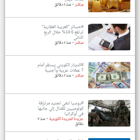
-
مباشر
منذ ٥ دقائق
#خسائر "العربية العقارية"
ترتفع 14.6% خلال الربع
الثاني
-
مباشر
منذ ٥ دقائق
#الدينار الكويتي يستقر أمام
7 عملات عربية وأجنبية
-
مباشر
منذ ٥ دقائق
#روسيا تنفي تجنيد مرتزقة
كولومبيين للقتال إلي جانبها
في أوكرانيا
-
جريدة الجريدة الكويتية
منذ ٧
دقائق