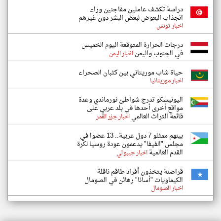
دراسة تكشف عاملين مفاجئين وراء
انجذاب البعوض لبعض البشر دون غيرهم
اخبار تونس
درجات الحرارة المتوقعة اليوم الخميس
في الجنوب واليمن
اخبار اليمن
حياة شاب موريتاني بين كثبان الصحراء
اخبار موريتانيا
اليونيسكو تدرج شواطئ نورماندي وعدة
مواقع أخرى أحدها في بلد عربي على
قائمة التراث العالمي
اخبار جزر القمر
بينهم ممثلو 7 دول عربية.. 13 عضوا في
مجلس "الفيفا" يدعمون عودة روسيا لكرة
القدم العالمية
اخبار جيبوتي
قراصنة يتخذون أفراد طاقم ناقلة
الكيماويات "أسانا" رهائن في الصومال
اخبار الصومال