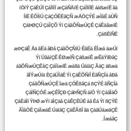
íÖíÝ ÇáÈÚÏ ÇáÌÏíÏ æÇáÑÄíÉ ÇáÌÏíÏÉ ááßæíÊ ãä
ÍíË ÊÔÌíÚ ÇáÇÓÊËãÇÑ æÅÖÇÝÉ æÌåÉ äÙÑ
ÇáÞØÇÚ ÇáÎÇÕ Ýí ÇáãÔÑæÚÇÊ ÇáÊäãæíÉ
ÇáßÈíÑÉ.
æÞÇáÊ Åä ãËá åÐå ÇáãÔÇÑíÚ ÊãËá ÊÍæá äæÚí
Ýí ÚãáíÇÊ ÊØæíÑ ÇáßæíÊ æÊäÝíÐåÇ
áãÔÑæÚÇÊåÇ ÇáÍíæíÉ æáßä ÚáíäÇ ÃáÇ äßæä
ãÏÝæÚíä ÈÇáÚÌáÉ Ýí ÇáÊÕÑíÍ ÈãÑÇÍá åÐå
ÇáãÔÑæÚÇÊ Ïæä ÇÓÊßãÇá ßÇÝÉ ãÑÇÍá
ÇáÏÑÇÓÉ æÇÊÎÇÐ ÇáÞÑÇÑ áíÓ Ýí ÇáãÌáÓ
ÇáÈáÏí ÝÞØ æÝí áÌÇäå ÇáÊÇÈÚÉ áå Èá Ýí ßÇÝÉ
ÃÌåÒÉ ÇáÏæáÉ ÚáíåÇ ÇáÊÃßÏ ãä ÇáãÚáæãÇÊ
ÍæáåÇ.