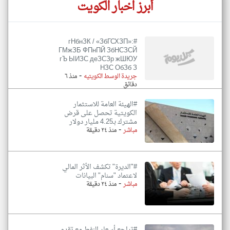
أبرز اخبار الكويت
#гНбнЗК / «ЗбГСХЗП»:
ГМжЗБ ФПнПЙ ЗбНСЗСЙ
гЪ ЫИЗС деЗСЗр жШЮУ
НЗС ОбЗб З
-
جريدة الوسط الكويتيه
منذ ٦
دقائق
#الهيئة العامة للاستثمار
الكويتية تحصل على قرض
مشترك بـ4.25 مليار دولار
-
مباشر
منذ ٢٤ دقيقة
#"الديرة" تكشف الأثر المالي
لاعتماد "سنام" البيانات
-
مباشر
منذ ٢٤ دقيقة
#تراجع أسعار النفط مع تقدم