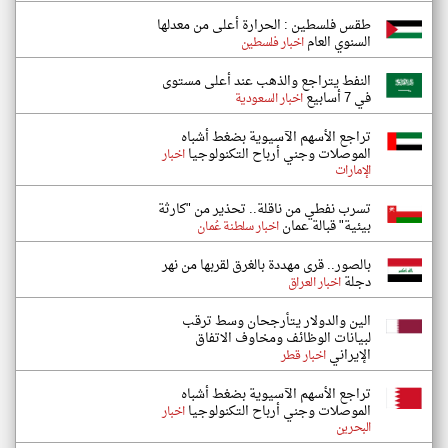
طقس فلسطين : الحرارة أعلى من معدلها
السنوي العام
اخبار فلسطين
النفط يتراجع والذهب عند أعلى مستوى
في 7 أسابيع
اخبار السعودية
تراجع الأسهم الآسيوية بضغط أشباه
الموصلات وجني أرباح التكنولوجيا
اخبار
الإمارات
تسرب نفطي من ناقلة.. تحذير من "كارثة
بيئية" قبالة عمان
اخبار سلطنة عُمان
بالصور.. قرى مهددة بالغرق لقربها من نهر
دجلة
اخبار العراق
الين والدولار يتأرجحان وسط ترقب
لبيانات الوظائف ومخاوف الاتفاق
الإيراني
اخبار قطر
تراجع الأسهم الآسيوية بضغط أشباه
الموصلات وجني أرباح التكنولوجيا
اخبار
البحرين