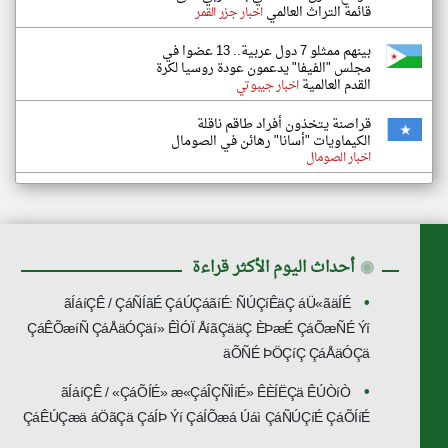
قائمة التراث العالمي
اخبار جزر القمر
بينهم ممثلو 7 دول عربية.. 13 عضوا في
مجلس "الفيفا" يدعمون عودة روسيا لكرة
القدم العالمية
اخبار جيبوتي
قراصنة يتخذون أفراد طاقم ناقلة
الكيماويات "أسانا" رهائن في الصومال
اخبار الصومال
◉
أحداث اليوم الأكثر قراءة
ãÍáíÇÊ / ÇáÑÍãÉ ÇáÚÇáãíÉ: ÑÚÇíÊäÇ áÜ«ãäÍÉ
ÇáÊÕæíÑ ÇáÅäÓÇäí» ÊÌÓÏ ÅíãÇääÇ ÈÞæÉ ÇáÕæÑÉ Ýí
äÕÑÉ ÞÖÇíÇ ÇáÅäÓÇä
ãÍáíÇÊ / «ÇáÕÍÉ» æ«ÇáÎÇÑÌíÉ» ÊÈÍËÇä ÊÚÒíÒ
ÇáÊÚÇæä áÖãÇä ÇáÍÞ Ýí ÇáÍÕæá Úáì ÇáÑÚÇíÉ ÇáÕÍíÉ