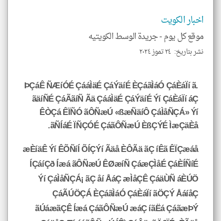
klyoum.com
اخبار الكويت
موقع كل يوم -
جريدة الوسط الكويتيه
نشر بتاريخ: ٢٤ تموز ٢٠٢٤
ÞÇáÊ ÑÆíÓÉ ÇááÌäÉ ÇáÝäíÉ ÈÇáãÌáÓ ÇáÈáÏí ã.
ãäíÑÉ ÇáÃãíÑ Ãä ÇááÌäÉ ÇáÝäíÉ Ýí ÇáÈáÏí áÇ
ÊÒÇá ÊÏÑÓ ãÔÑæÚ «ßæÑäíÔ ÇáÌåÑÇÁ» Ýí
ãÑÍáÉ ÏÑÇÓÉ ÇáãÔÑæÚ ÈßÇÝÉ ÌæÇäÈå.
æÈíäÊ Ýí ÊÕÑíÍ ÕÍÇÝí Ãäå ÈÔÃä ãÇ íÊã ÊÏÇæáå
ÍÇáíÇð Íæá ãÔÑæÚ ÊØæíÑ ÇáæÇÌåÉ ÇáÈÍÑíÉ
Ýí ÇáÌåÑÇÁ¡ ãÇ åí ÅáÇ æÌåÇÊ ÇáäÙÑ áÈÚÖ
ÇáÃÚÖÇÁ ÈÇáãÌáÓ ÇáÈáÏí ãÖÇÝ ÅáíåÇ
ãÚáæãÇÊ Íæá ÇáãÔÑæÚ æáÇ íãËá ÇáãæÞÝ