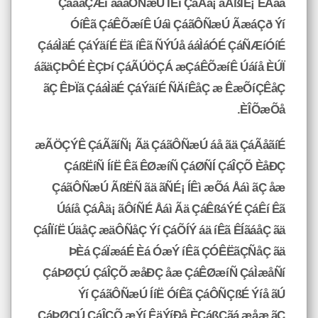
ÇáäåÇÆí ááãÔÑæÚ ÍÊì ÇáÂä¡ ãÄßÏÉ¡ ÈÃäå
ÓíÊã ÇáÊÕæíÊ Úáì ÇáãÔÑæÚ ÃæáÇð Ýí
ÇááÌäÉ ÇáÝäíÉ Ëã íÊã ÑÝÚå ááÌáÓÉ ÇáÑÆíÓíÉ
áãäÇÞÔÉ ÈÇÞí ÇáÃÚÖÇÁ æÇáÊÕæíÊ Úáíå ÈÚÏ
ãÇ ÊÞÏã ÇááÌäÉ ÇáÝäíÉ ÑÄíÊåÇ æ ÊæÕíÇÊåÇ
ÈÎÕæÕå.
æÃÖÇÝÊ ÇáÃãíÑ¡ Ãä ÇáãÔÑæÚ áå ãä ÇáÃåãíÉ
ÇáßËíÑ ÍíË Êã ÊØæíÑ ÇáØÑÍ ÇáÎÇÕ ÈåÐÇ
ÇáãÔÑæÚ ÃßËÑ ãä ãÑÉ¡ ÍÊì æÕá Åáì ãÇ åæ
Úáíå ÇáÂä¡ ãÔíÑÉ Åáì Ãä ÇáÊßáÝÉ ÇáÊí Êã
ÇáÍÏíË ÚäåÇ æäÔÑåÇ Ýí ÇáÕÍÝ áä íÊã ÊÍãáåÇ ãä
ÞÈá ÇáÏæáÉ Èá ÓæÝ íÊã ÇÓÊËãÇÑåÇ ãä
ÇáÞØÇÚ ÇáÎÇÕ æåÐÇ åæ ÇáÊØæíÑ ÇáÌæåÑí
Ýí ÇáãÔÑæÚ ÍíË ÓíÊã ÇáÔÑÇßÉ Ýíå ãÚ
ÇáÞØÇÚ ÇáÎÇÕ æÝí ÊäÝíÐå ÈÇáßÇãá æåæ ãÇ