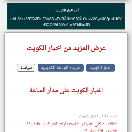
أخر
اخبار الكويت:
гНбнЗК / «ЗбГСХЗП»: ГМжЗБ ФПнПЙ ЗбНСЗСЙ гЪ ЫИЗС деЗСЗр жШЮУ
НЗС ОбЗб Зббнб.. жЗбЪЩгм 50
عرض المزيد من اخبار الكويت
اخبار الكويت
جريدة الوسط الكويتيه
سياسة
اخبار الكويت على مدار الساعة
أخر ساعة في اخبار الكويت
#اقتصاد كلي
#دولار
#استثمارات الشركات
#الشركة
#دولار
#اقتصاد كلي