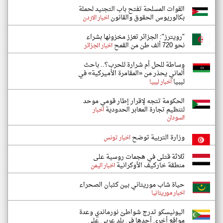
القوات المسلحة تفتح باب التجنيد لحملة
بكالوريوس الحقوق والقانون
اخبار الاردن
"رويترز": الجزائر تعزز مخزونها بشراء
نحو 720 ألف طن من القمح
اخبار الجزائر
وساطة للحل أم شرارة للحرب؟.. باحث
ألماني يحذر من «المقامرة الأميركية» في
ليبيا
اخبار ليبيا
الحكومة تتجه لإقرار إطار قومي موحد
لتنظيم تجارة المعابر الحدودية
اخبار
السودان
وزارة التربية توضح
اخبار تونس
ثلاثة قتلى في هجمات روسية على
منطقة خاركيف الأوكرانية
اخبار اليمن
حياة شاب موريتاني بين كثبان الصحراء
اخبار موريتانيا
اليونيسكو تدرج شواطئ نورماندي وعدة
مواقع أخرى أحدها في بلد عربي على