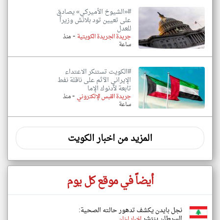
#«الشيوخ الأميركي» يصادق
على تعيين تود بلانش وزيراً
للعدل
-
جريدة الجريدة الكويتية
منذ
ساعة
#الكويت تستنكر الاعتداء
الإيراني الآثم على ناقلة نفط
تابعة لأدنوك الإما
-
جريدة القبس الإلكتروني
منذ
ساعة
المزيد من اخبار الكويت
أيضاً في موقع كل يوم
نجل بايدن يكشف تدهور حالته الصحية:
السرطان ينتشر
اخبار لبنان