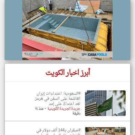
أبرز اخبار الكويت
#السعودية: اعتداءات إيران
الغاشمة على السفن في هرمز
تعد اعتداءً على إمد
-
جريدة الجريدة الكويتية
منذ ١٤
دقيقة
#صقران بـ144 ألف دولار في