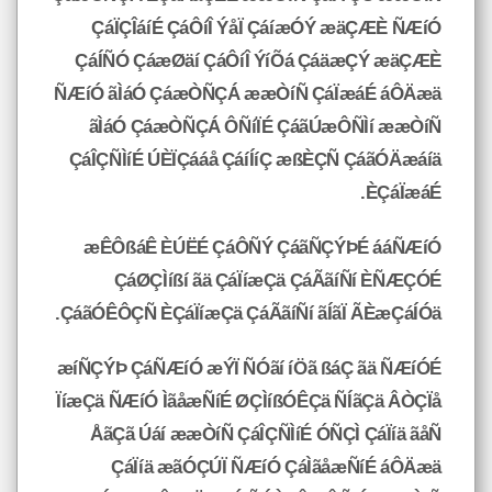
ÇáÏÇÎáíÉ ÇáÔíÎ ÝåÏ ÇáíæÓÝ æäÇÆÈ ÑÆíÓ
ÇáÍÑÓ ÇáæØäí ÇáÔíÎ ÝíÕá ÇáäæÇÝ æäÇÆÈ
ÑÆíÓ ãÌáÓ ÇáæÒÑÇÁ ææÒíÑ ÇáÏæáÉ áÔÄæä
ãÌáÓ ÇáæÒÑÇÁ ÔÑíÏÉ ÇáãÚæÔÑÌí ææÒíÑ
ÇáÎÇÑÌíÉ ÚÈÏÇááå ÇáíÍíÇ æßÈÇÑ ÇáãÓÄæáíä
ÈÇáÏæáÉ.
æÊÔßáÊ ÈÚËÉ ÇáÔÑÝ ÇáãÑÇÝÞÉ ááÑÆíÓ
ÇáØÇÌíßí ãä ÇáÏíæÇä ÇáÃãíÑí ÈÑÆÇÓÉ
ÇáãÓÊÔÇÑ ÈÇáÏíæÇä ÇáÃãíÑí ãÍãÏ ÃÈæÇáÍÓä.
æíÑÇÝÞ ÇáÑÆíÓ æÝÏ ÑÓãí íÖã ßáÇ ãä ÑÆíÓÉ
ÏíæÇä ÑÆíÓ ÌãåæÑíÉ ØÇÌíßÓÊÇä ÑÍãÇä ÂÒÇÏå
ÅãÇã Úáí ææÒíÑ ÇáÎÇÑÌíÉ ÓÑÇÌ ÇáÏíä ãåÑ
ÇáÏíä æãÓÇÚÏ ÑÆíÓ ÇáÌãåæÑíÉ áÔÄæä