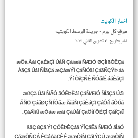
اخبار الكويت
موقع كل يوم -
جريدة الوسط الكويتيه
نشر بتاريخ: ٣ تشرين الثاني ٢٠٢٤
æÕá Åáì ÇáÈáÇÏ ÙåÑ Çáíæã ÑÆíÓ ØÇÌíßÓÊÇä
ÅãÇã Úáí ÑÍãÇä æÇáæÝÏ ÇáÑÓãí ÇáãÑÇÝÞ áå
Ýí ÒíÇÑÉ ÑÓãíÉ ááÈáÇÏ.
æßÇä Úáì ÑÃÓ ãÓÊÞÈáí ÇáÑÆíÓ ÑÍãÇä Úáì
ÃÑÖ ÇáãØÇÑ ÍÓãæ ÃãíÑ ÇáÈáÇÏ ÇáÔíÎ ãÔÚá
ÇáÃÍãÏ æÓãæ æáí ÇáÚåÏ ÇáÔíÎ ÕÈÇÍ ÇáÎÇáÏ.
ßãÇ ßÇä Ýí ÇÓÊÞÈÇáå ÝÎÇãÊå ÑÆíÓ ãÌáÓ
ÇáæÒÑÇÁ ÈÇáÅäÇÈÉ ææÒíÑ ÇáÏÝÇÚ ææÒíÑ