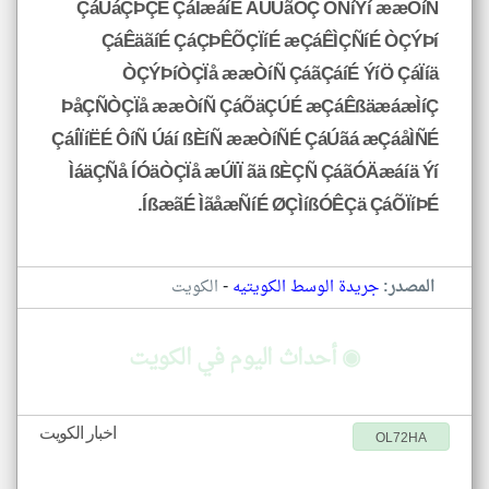
ÇáÚáÇÞÇÊ ÇáÏæáíÉ ÃÚÙãÔÇ ÔÑíÝí ææÒíÑ
ÇáÊäãíÉ ÇáÇÞÊÕÇÏíÉ æÇáÊÌÇÑíÉ ÒÇÝÞí
ÒÇÝÞíÒÇÏå ææÒíÑ ÇáãÇáíÉ ÝíÖ ÇáÏíä
ÞåÇÑÒÇÏå ææÒíÑ ÇáÕäÇÚÉ æÇáÊßäæáæÌíÇ
ÇáÍÏíËÉ ÔíÑ Úáí ßÈíÑ ææÒíÑÉ ÇáÚãá æÇáåÌÑÉ
ÌáäÇÑå ÍÓäÒÇÏå æÚÏÏ ãä ßÈÇÑ ÇáãÓÄæáíä Ýí
ÍßæãÉ ÌãåæÑíÉ ØÇÌíßÓÊÇä ÇáÕÏíÞÉ.
-
المصدر:
جريدة الوسط الكويتيه
الكويت
◉ أحداث اليوم في الكويت
اخبار الكويت
OL72HA