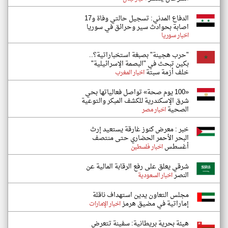
الدفاع المدني: تسجيل حالتي وفاة و17
اصابة بحوادث سير وحرائق في سوريا
اخبار سوريا
"حرب هجينة" بصبغة استخباراتية؟..
بكين تبحث في "البصمة الإسرائيلية"
خلف أزمة سبتة
اخبار المغرب
«100 يوم صحة» تواصل فعالياتها بحي
شرق الإسكندرية للكشف المبكر والتوعية
الصحية
اخبار مصر
خبر : معرض كنوز غارقة يستعيد إرث
البحر الأحمر الحضاري حتى منتصف
أغسطس
اخبار فلسطين
شرقي يعلق على رفع الرقابة المالية عن
النصر
اخبار السعودية
مجلس التعاون يدين استهداف ناقلة
إماراتية في مضيق هرمز
اخبار الإمارات
هيئة بحرية بريطانية: سفينة تتعرض