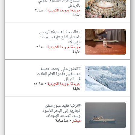
افتتاح مزاد الصقور الدولي
بالرياض
-
جريدة الجريدة الكويتية
منذ ١٤
دقيقة
#«الصحة العالمية» توصي
باختبار لقاح «إرفيبو» ضد
«إيبولا»
-
جريدة الجريدة الكويتية
منذ ٤٢
دقيقة
#العثور على جثث خمسة
متسلقين فُقدوا العام الفائت
في النيبال
-
جريدة الجريدة الكويتية
منذ ٤٣
دقيقة
#تركيا تقيّد عبور سفن
تجارية إلى البحر الأسود
وسط تصاعد الهجمات
-
مباشر
منذ ساعة