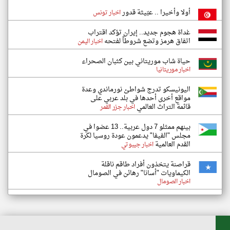
أولا وأخيرا .. عبّيثة قدور
اخبار تونس
غداة هجوم جديد.. إيران تؤكد اقتراب
اتفاق هرمز وتضع شروطاً لفتحه
اخبار اليمن
حياة شاب موريتاني بين كثبان الصحراء
اخبار موريتانيا
اليونيسكو تدرج شواطئ نورماندي وعدة
مواقع أخرى أحدها في بلد عربي على
قائمة التراث العالمي
اخبار جزر القمر
بينهم ممثلو 7 دول عربية.. 13 عضوا في
مجلس "الفيفا" يدعمون عودة روسيا لكرة
القدم العالمية
اخبار جيبوتي
قراصنة يتخذون أفراد طاقم ناقلة
الكيماويات "أسانا" رهائن في الصومال
اخبار الصومال