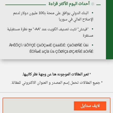
◉
أحداث اليوم الأكثر قراءة
البنك الدولي يوافق على منحة بـ100 مليون دولار لدعم
الإصلاح المالي في سوريا
"فيتش" تثبت تصنيف الكويت عند "AA-" مع نظرة مستقبلية
مستقرة
ÅÞÊÕÇÏ / ãÕÝÇÉ ÇáÒÇæíÉ ÇááíÈíÉ: ÇáÓíØÑÉ Úáì
ÊÓÑøÈ äÇÌã Úä ÇÕØÏÇã ØÇÆÑÉ ãÓíÑÉ
*
تعبر المقالات الموجوده هنا عن وجهة نظر كاتبيها.
* جميع المقالات تحمل إسم المصدر و العنوان الاكتروني للمقالة.
لايف ستايل