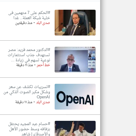
#الحكم على 7 متهمين فى
خلية شبكة العملة.. غدا
-
صدى البلد
منذ دقيقتين
تعبر
المقالات
الموجوده
هنا عن
وجهة
نظر
#الدكتور محمد فريد: مصر
كاتبيها.
تستهدف جذب استثمارات
نوعية تسهم في زيادة ...
-
خط أحمر
منذ ١١ دقيقة
#تسريبات تكشف عن سعر
وشكل مكبر الصوت الذكي من
OpenAI
-
صدى البلد
منذ ١١ دقيقة
#حسام عبد المجيد يحتفل
بزفافه وسط حضور الأهل
والأصدقاء | شاهد