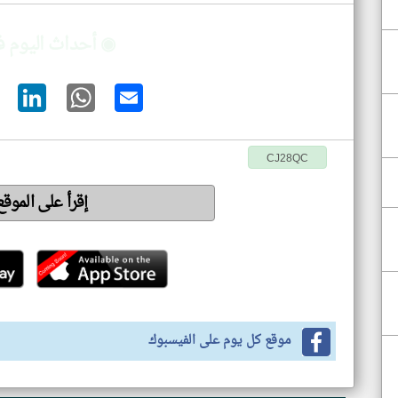
◉ أحداث اليوم 
CJ28QC
إقرأ على الموق
موقع كل يوم على الفيسبوك