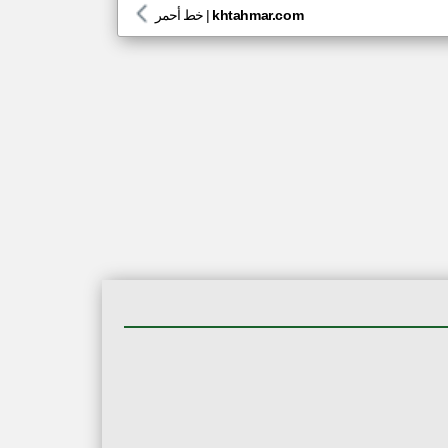
khtahmar.com
|
خط أحمر