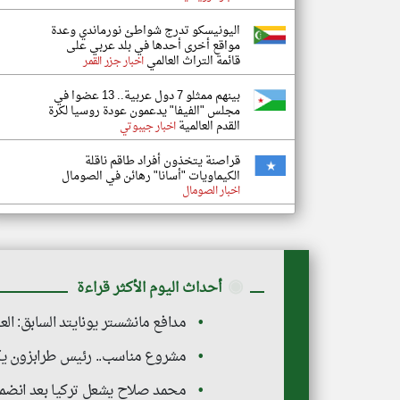
اليونيسكو تدرج شواطئ نورماندي وعدة
مواقع أخرى أحدها في بلد عربي على
قائمة التراث العالمي
اخبار جزر القمر
بينهم ممثلو 7 دول عربية.. 13 عضوا في
مجلس "الفيفا" يدعمون عودة روسيا لكرة
القدم العالمية
اخبار جيبوتي
قراصنة يتخذون أفراد طاقم ناقلة
الكيماويات "أسانا" رهائن في الصومال
اخبار الصومال
◉
أحداث اليوم الأكثر قراءة
مدافع مانشستر يونايتد السابق: الع
مشروع مناسب.. رئيس طرابزون يك
محمد صلاح يشعل تركيا بعد انضما