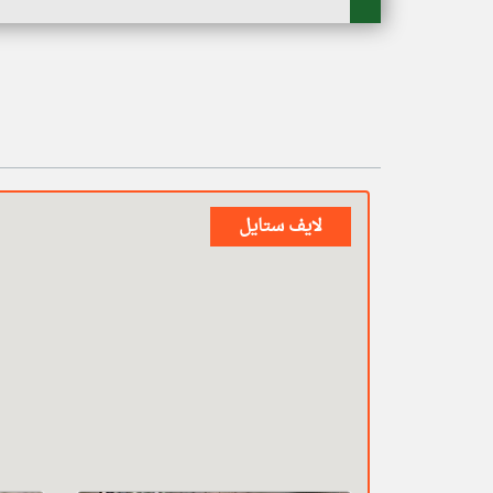
لايف ستايل