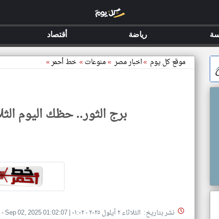
سة
رياضة
أقتصاد
موقع كل يوم
»
اخبار مصر
»
منوعات
»
خط أحمر
»
برج الثور.. حظك اليوم الثلاثاء 2 سبتمب
نشر بتاريخ: الثلاثاء ٢ أيلول ٢٠٢٥ - ٠١:٠٢
|
Sep 02, 2025 01:02:07
- 