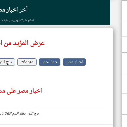
أخر
اخبار مص
الحكم على 7 متهمين فى خلية شبكة العملة.. غدا
عرض المزيد من ا
اخبار مصر
خط أحمر
منوعات
برج الثو
اخبار مصر على مدا
https://www.klyoum.com/egypt-news/ar/67-برج-الثور-حظك-اليوم-الثلاثا-2-سبتمبر-2025