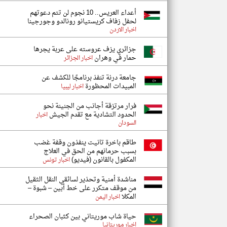
أعداء العريس.. 10 نجوم لن تتم دعوتهم
لحفل زفاف كريستيانو رونالدو وجورجينا
اخبار الاردن
جزائري يزف عروسته على عربة يجرها
حمار في وهران
اخبار الجزائر
جامعة درنة تنفذ برنامجًا للكشف عن
المبيدات المحظورة
اخبار ليبيا
فرار مرتزقة أجانب من الجنينة نحو
الحدود التشادية مع تقدم الجيش
اخبار
السودان
طاقم باخرة تانيت ينفذون وقفة غضب
بسبب حرمانهم من الحق في العلاج
المكفول بالقانون (فيديو)
اخبار تونس
مناشدة أمنية وتحذير لسائقي النقل الثقيل
من موقف متكرر على خط أبين – شبوة –
المكلا
اخبار اليمن
حياة شاب موريتاني بين كثبان الصحراء
اخبار موريتانيا