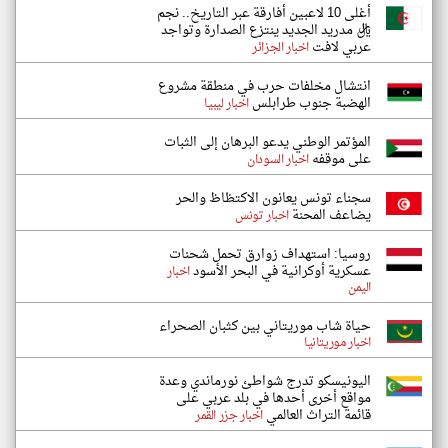
أغلى 10 لاعبين أفارقة عبر التاريخ.. نجم
ريال مدريد الجديد ينتزع الصدارة وتواجد
عربي لافت
اخبار الجزائر
انتشال مخلفات حرب في منطقة مشروع
الهضبة جنوب طرابلس
اخبار ليبيا
المؤتمر الوطني يدعو البرهان إلى الثبات
على موقفه
اخبار السودان
سجناء تونس يعانون الاكتظاظ والحر
يضاعف المحنة
اخبار تونس
روسيا: استهداف زوارق تحمل شحنات
عسكرية أوكرانية في البحر الأسود
اخبار
اليمن
حياة شاب موريتاني بين كثبان الصحراء
اخبار موريتانيا
اليونيسكو تدرج شواطئ نورماندي وعدة
مواقع أخرى أحدها في بلد عربي على
قائمة التراث العالمي
اخبار جزر القمر