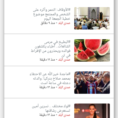
#الأوقاف: التنمر وأثره على
الشخص والمجتمع موضوع
خطبة الجمعة اليوم
-
صدى البلد
منذ ٩ دقائق
#البطيخ في مرمى
الشائعات.. أطباء يكشفون
فوائده ويحذرون من الإفراط
في تن
-
صدى البلد
منذ ١٢ دقيقة
#ماجدة خير الله عن الاحتفاء
بمحمد صلاح بتركيا: والدته
دعتله في ساعة است
-
صدى البلد
منذ ١٣ دقيقة
#لوك مختلف .. نسرين أمين
تستعرض رشاقتها
-
صدى البلد
منذ ١٣ دقيقة