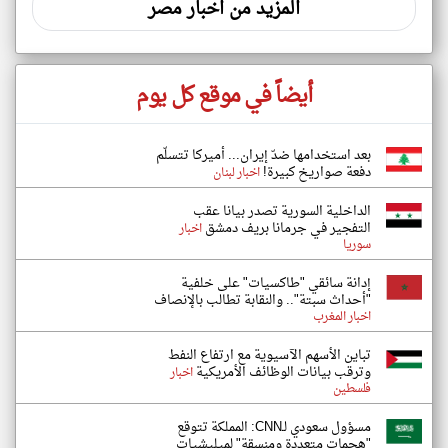
المزيد من اخبار مصر
أيضاً في موقع كل يوم
بعد استخدامها ضدّ إيران... أميركا تتسلّم
دفعة صواريخ كبيرة!
اخبار لبنان
الداخلية السورية تصدر بيانا عقب
التفجير في جرمانا بريف دمشق
اخبار
سوريا
إدانة سائقي "طاكسيات" على خلفية
"أحداث سبتة".. والنقابة تطالب بالإنصاف
اخبار المغرب
تباين الأسهم الآسيوية مع ارتفاع النفط
وترقب بيانات الوظائف الأمريكية
اخبار
فلسطين
مسؤول سعودي لـCNN: المملكة تتوقع
"هجمات متعددة ومنسقة" لميليشيات