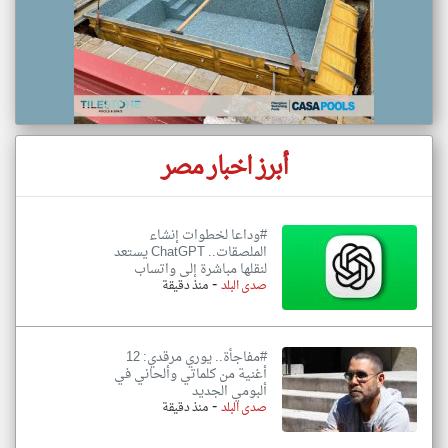
أبرز اخبار مصر
#وداعا لخطوات إنشاء
الملصقات.. ChatGPT يستعد
لنقلها مباشرة إلى واتساب
-
صدى البلد
منذ دقيقة
#مفاجأة.. يوري مرقدي: 12
أغنية من كلماتي وألحاني في
ألبومي الجديد
-
صدى البلد
منذ دقيقة