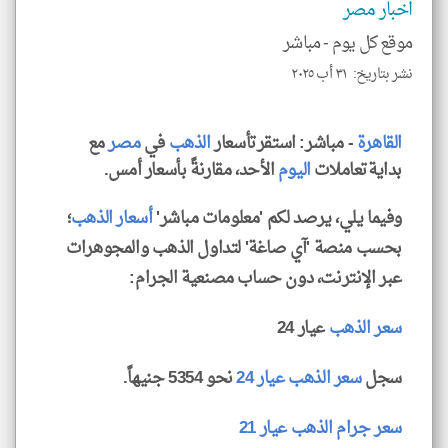
اخبار مصر
للمق
موقع كل يوم -
مباشر
نشر بتاريخ: ٣١ أب ٢٠٢٥
klyoum.com
القاهرة
- مباشر: استقرتأسعار
الذهب
في
مصر
مع
بدايةتعاملات
اليوم
الأحد، مقارنةً بأسعار أمس.
وفيما يلي، يرصد لكم 'معلومات مباشر'
أسعار الذهب
؛
بحسب منصة 'آي صاغة' لتداول الذهب والمجوهرات
عبر الإنترنت، دون حساب مصنعية الجرام:
سعر الذهب
عيار 24
سجل
سعر الذهب عيار 24
نحو 5354 جنيهاً.
سعر جرام الذهب عيار 21