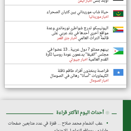
أوبك بلس
اخبار اليمن
حياة شاب موريتاني بين كثبان الصحراء
اخبار موريتانيا
اليونيسكو تدرج شواطئ نورماندي وعدة
مواقع أخرى أحدها في بلد عربي على
قائمة التراث العالمي
اخبار جزر القمر
بينهم ممثلو 7 دول عربية.. 13 عضوا في
مجلس "الفيفا" يدعمون عودة روسيا لكرة
القدم العالمية
اخبار جيبوتي
قراصنة يتخذون أفراد طاقم ناقلة
الكيماويات "أسانا" رهائن في الصومال
اخبار الصومال
◉
أحداث اليوم الأكثر قراءة
عقب انضمام محمد صلاح ... قفزة في عدد متابعين صفحات
طرابزون بمواقع التواصل الاجتماعي