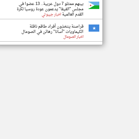
بينهم ممثلو 7 دول عربية.. 13 عضوا في
مجلس "الفيفا" يدعمون عودة روسيا لكرة
القدم العالمية
اخبار جيبوتي
قراصنة يتخذون أفراد طاقم ناقلة
الكيماويات "أسانا" رهائن في الصومال
اخبار الصومال