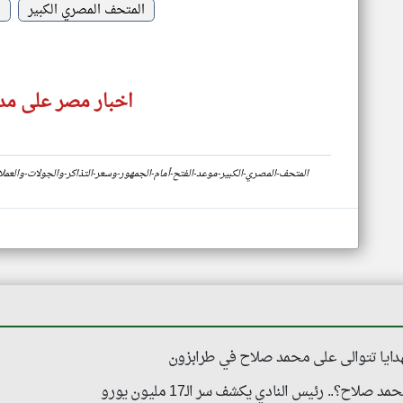
المتحف المصري الكبير
ا
اخبار مصر على مدا
https://www.klyoum.com/egypt-news/ar/33-المتحف-المصري-الكبير-موعد-الفتح-أمام-الجمهور-وسعر-التذاكر-والجولات-وا
هدايا تتوالى على محمد صلاح في طرابزون
؟.. رئيس النادي يكشف سر الـ17 مليون يورو