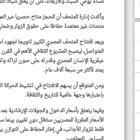
مساء يومي السبت والأربعاء، على أن يغلق شباك الت
وأكدت إدارة المتحف أن الحجز متاح حصريا عبر المو
منصات غير معتمدة حفاظا على حقوق الزوار وضمان 
ويعد افتتاح المتحف المصري الكبير تتويجا لجهود 
المتواصل، ليصبح المشروع الثقافي الأهم في القرن 
عبقرية الإنسان المصري وقدرته على صون تراثه وتق
يمتد لأكثر من سبعة آلاف عام.
ومن المتوقع أن يسهم الافتتاح في تنشيط الحركة الس
باعتبارها وجهة عالمية للتاريخ والثقافة.
وفيما يتعلق بأسعار الدخول والجولات الإرشادية بعد 
الأسعار المقررة للمصريين ستظل دون تغيير، بينما 
فقط للزوار الأجانب، في إطار الحفاظ على التوازن بي
السياحي المطلوب.