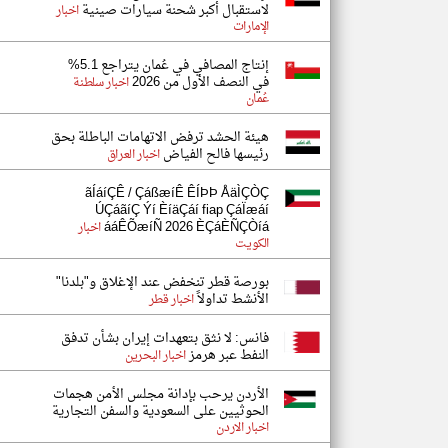
لاستقبال أكبر شحنة سيارات صينية
اخبار
الإمارات
إنتاج المصافي في عُمان يتراجع 5.1%
في النصف الأول من 2026
اخبار سلطنة
عُمان
هيئة الحشد ترفض الاتهامات الباطلة بحق
رئيسها فالح الفياض
اخبار العراق
ãÍáíÇÊ / ÇáßæíÊ ÊÍÞÞ ÅäÌÇÒÇ
ÚÇáãíÇ Ýí ÈíäÇáí fiap ÇáÏæáí
ááÊÕæíÑ 2026 ÈÇáÈÑÇÒíá
اخبار
الكويت
بورصة قطر تنخفض عند الإغلاق و"بلدنا"
الأنشط تداولاً
اخبار قطر
فانس: لا نثق بتعهدات إيران بشأن تدفق
النفط عبر هرمز
اخبار البحرين
الأردن يرحب بإدانة مجلس الأمن هجمات
الحوثيين على السعودية والسفن التجارية
اخبار الاردن