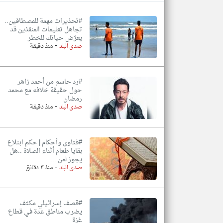
#تحذيرات مهمة للمصطافين..
تجاهل تعليمات المنقذين قد
يعرّض حياتك للخطر
-
تعبر
صدى البلد
منذ دقيقة
المقالات
الموجوده
هنا عن
وجهة
نظر
#رد حاسم من أحمد زاهر
كاتبيها.
حول حقيقة خلافه مع محمد
رمضان
-
صدى البلد
منذ دقيقة
#فتاوى وأحكام | حكم ابتلاع
بقايا طعام أثناء الصلاة ..هل
يجوز لمن ...
-
صدى البلد
منذ ٣ دقائق
#قصف إسرائيلي مكثف
يضرب مناطق عدة في قطاع
غزة