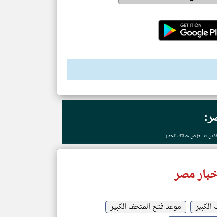
ر:
قذين قد يعرّض حياتك للخطر
خبار مصر
الكبير
موعد فتح المتحف الكبير