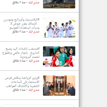
-
صدى البلد
منذ ٣ دقائق
#البلاستيك وأورانج ومودرن
.. الزمالك يقرر خوض 3
وديات استعدادا للموسم
-
صدى البلد
منذ ٣ دقائق
#منتخب ناشئات اليد يصنع
التاريخ.. إنجاز عالمي وطموح
لحصد البرونزية
-
صدى البلد
منذ ٥ دقائق
#وزير الرياضة يناقش فرص
الاستثمار في الساحات
الشعبية واكتشاف المواهب
-
صدى البلد
منذ ٥ دقائق