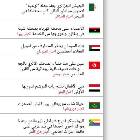
الجيش الجزائري ينفذ عملة "نوعية"
لتحرير مواطن ألماني كان مختطفا في
النيجر
اخبار الجزائر
الاعتداء على محطة كهرباء بمنطقة شبنة
في بنغازي وخروجها من الخدمة
اخبار ليبيا
بنك السودان يحذر المصارف من تمويل
العملاء المفلسين
اخبار السودان
عين على متاحفنا ..المتحف الاثري بالجم
...لوحات فسيفسائية رومانية من القرن
الخامس
اخبار تونس
دبي الأفعال تفتح باب الترشح لدورتها
الأولى
اخبار اليمن
حياة شاب موريتاني بين كثبان الصحراء
اخبار موريتانيا
اليونيسكو تدرج شواطئ نورماندي وعدة
مواقع أخرى أحدها في بلد عربي على
قائمة التراث العالمي
اخبار جزر القمر