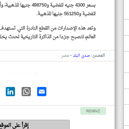
للفضية و551250 جنيها للذهبية.
وتعد هذه الإصدارات من القطع النادرة التي تستهدف
العالم، لتصبح جزءا من الذاكرة التاريخية لحدث يخل
-
المصدر:
صدى البلد
مصر
◉ أحداث اليوم 
RD38VZ
إقرأ على الموق