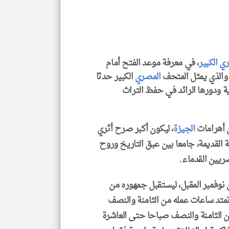
المق
تحم
إسم
الم
و
العن
الا
للمق
ي الكبير
، في معرفة موعد الفتح أمام
, والذي يمثل المتحف
المصري
الكبير حدثا
ة ودورها الرائد في حفظ التراث
klyoum.com
 أهرامات
الجيزة
، ليكون أكبر صرح أثري
القديمة، جامعا بين عبق التاريخ وروح
يين القدماء.
ن نوفمبر المقبل، ليستقبل جمهوره من
تد ساعات عمله من الثامنة والنصف
ن الثامنة والنصف صباحا حتى العاشرة