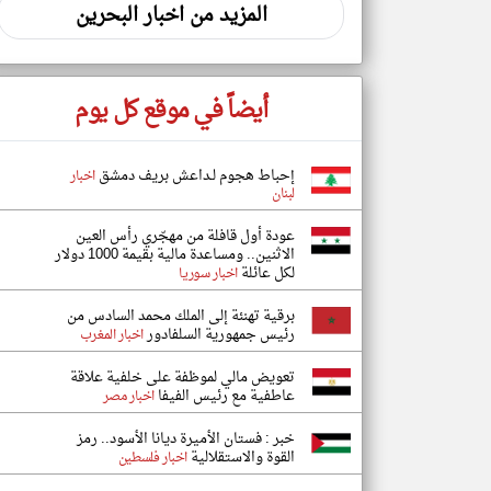
المزيد من اخبار البحرين
أيضاً في موقع كل يوم
إحباط هجوم لـداعش بريف دمشق
اخبار
لبنان
عودة أول قافلة من مهجّري رأس العين
الاثنين.. ومساعدة مالية بقيمة 1000 دولار
لكل عائلة
اخبار سوريا
برقية تهنئة إلى الملك محمد السادس من
رئيس جمهورية السلفادور
اخبار المغرب
تعويض مالي لموظفة على خلفية علاقة
عاطفية مع رئيس الفيفا
اخبار مصر
خبر : فستان الأميرة ديانا الأسود.. رمز
القوة والاستقلالية
اخبار فلسطين