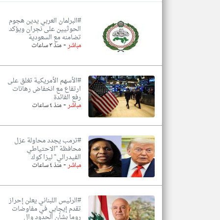
#البرلمان العربي يدين هجوم
الحوثيين على نجران ويؤكد
تضامنه مع السعودية
-
تعبر
مباشر
منذ ٣ ساعات
المقالات
الموجوده
هنا عن
وجهة
نظر
#الأسهم الأمريكية تغلق على
كاتبيها.
ارتفاع مع انخفاض رهانات
رفع الفائدة
-
مباشر
منذ ٤ ساعات
#ترمب يجدد محاولة عزل
محافظة "الاحتياطي
الفيدرالي" ليزا كوك
-
مباشر
منذ ٤ ساعات
#الرئيس اللبناني يعلن إحراز
تقدم إيجابي في مفاوضات
روما بشأن الحدود وال