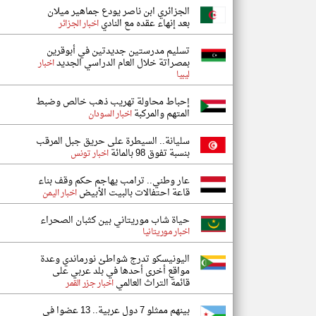
الجزائري ابن ناصر يودع جماهير ميلان
بعد إنهاء عقده مع النادي
اخبار الجزائر
تسليم مدرستين جديدتين في أبوقرين
بمصراتة خلال العام الدراسي الجديد
اخبار
ليبيا
إحباط محاولة تهريب ذهب خالص وضبط
المتهم والمركبة
اخبار السودان
سليانة.. السيطرة على حريق جبل المرقب
بنسبة تفوق 98 بالمائة
اخبار تونس
عار وطني.. ترامب يهاجم حكم وقف بناء
قاعة احتفالات بالبيت الأبيض
اخبار اليمن
حياة شاب موريتاني بين كثبان الصحراء
اخبار موريتانيا
اليونيسكو تدرج شواطئ نورماندي وعدة
مواقع أخرى أحدها في بلد عربي على
قائمة التراث العالمي
اخبار جزر القمر
بينهم ممثلو 7 دول عربية.. 13 عضوا في