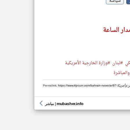
سياسة
دار الساعة
كي
#لبنان
#وزارة الخارجية الأمريكية
والمباشرة
-الصين-وأمريكا
Permalink:
mubasher.info
|
مباشر