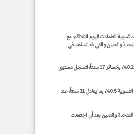
جمي
المق
تحم
إسم
الم
و
العن
الا
 تسوية تعاملات اليوم الثلاثاء، مع
للمق
متحدة
والصين والتي قد تساعد في
وانخفضت العقود الآجلة لخام 'برنت' القياسي بنحو 0.2%، بخسائر 17 سنتاً، لتسجل مستوى
klyoum.com
وهبطت العقود الآجلة للخام الأمريكي 'نايمكس' عند التسوية 0.5%، بما يعادل 31 سنتاً، عند
 المتحدة والصين بعد أن اجتمعت