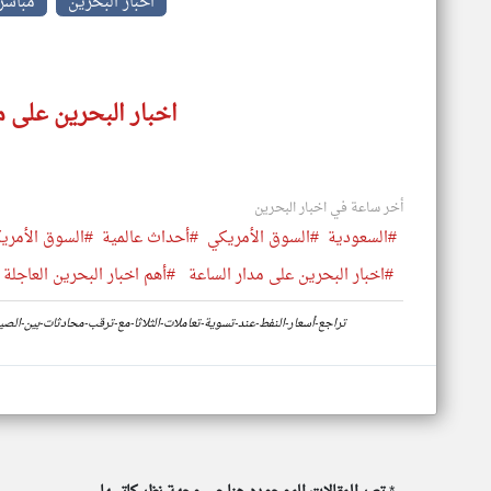
اخبار البحرين
مباشر
اخبار البحرين على م
أخر ساعة في اخبار البحرين
#السعودية
#السوق الأمريكي
#أحداث عالمية
#السوق الأمري
#اخبار البحرين على مدار الساعة
#أهم اخبار البحرين العاجلة 
https://www.klyoum.com/bahrain-news/ar/87-تراجع-أسعار-النفط-عند-تسوية-تعاملات-الثلاثا-مع-ترقب-محادثات-بين