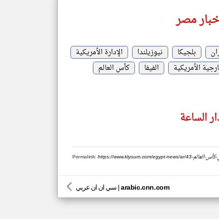
خبار مصر
ان
بلجيكا
نيوزيلندا
الإدارة الأمريكية
رجية الأمريكية
الفيفا
كأس العالم
ر الساعة
ران-في-كأس-العالم
Permalink:
arabic.cnn.com
|
سي ان ان عربي