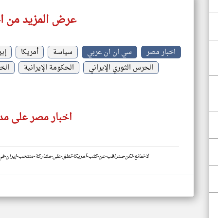
عرض المزيد من ا
اخبار مصر
سي ان ان عربي
سياسة
أمريكا
إير
الحرس الثوري الإيراني
الحكومة الإيرانية
الخا
اخبار مصر على مدا
https://www.klyoum.com/egypt-news/ar/43-لا-نمانع-لكن-سنراقب-عن-كثب-أمريكا-تعلق-على-مشاركة-منتخب-إي