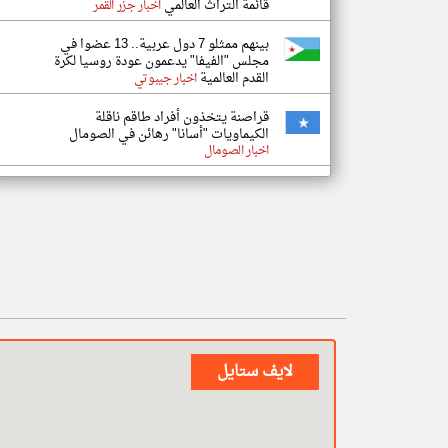
قائمة التراث العالمي
اخبار جزر القمر
بينهم ممثلو 7 دول عربية.. 13 عضوا في
مجلس "الفيفا" يدعمون عودة روسيا لكرة
القدم العالمية
اخبار جيبوتي
قراصنة يتخذون أفراد طاقم ناقلة
الكيماويات "أسانا" رهائن في الصومال
اخبار الصومال
لايف ستايل