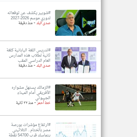
#شوبير يكشف عن توقعاته
لدوري موسم 2026-2027
-
صدى البلد
منذ دقيقة
تعبر
المقالات
الموجوده
هنا عن
وجهة
نظر
#تدريس اللغة اليابانية كلغة
كاتبيها.
ثانية لطلاب هذه المدارس
العام الدراسي المقب
-
صدى البلد
منذ دقيقة
#الزمالك يستهل مشواره
الأفريقي أمام الميناء
الجيبوتي
-
خط أحمر
منذ ٣٢ ثانية
#ارتفاع مؤشرات بورصة
مصر بالختام.. الثلاثيني
يتماسك قرب 54700 نقطة