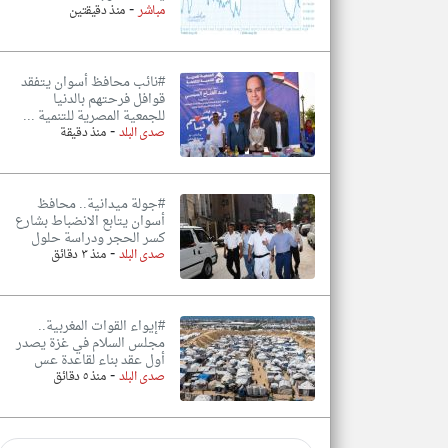
-
مباشر
منذ دقيقتين
#نائب محافظ أسوان يتفقد
قوافل فرحتهم بالدنيا
للجمعية المصرية للتنمية ...
-
صدى البلد
منذ دقيقة
#جولة ميدانية.. محافظ
أسوان يتابع الانضباط بشارع
كسر الحجر ودراسة حلول
-
صدى البلد
منذ ٣ دقائق
#إيواء القوات المغربية..
مجلس السلام في غزة يصدر
أول عقد بناء لقاعدة عس
-
صدى البلد
منذ ٥ دقائق