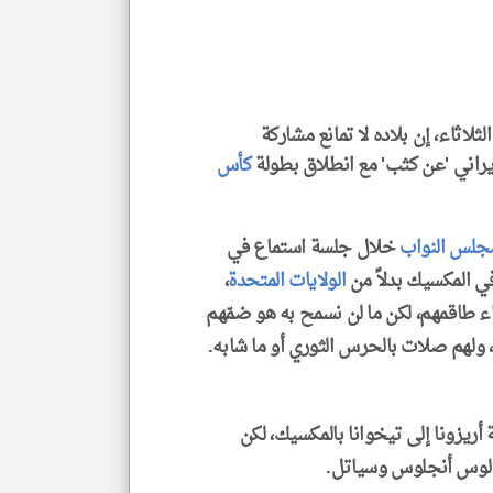
وجه
نظر
كاتب
*
جمي
المق
تحم
إسم
لثلاثاء، إن بلاده لا تمانع مشاركة
الم
و
لإيراني 'عن كثب' مع انطلاق بطولة
كأس
العن
الا
للمق
جلس النواب
خلال جلسة استماع في
 في المكسيك بدلاً من
الولايات المتحدة
،
ضاء طاقمهم، لكن ما لن نسمح به هو ضمّهم
لايف ستايل
، ولهم صلات بالحرس الثوري أو ما شابه.
أريزونا إلى تيخوانا بالمكسيك، لكن
 لوس أنجلوس وسياتل.