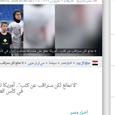
نشر بتاريخ: الأربعاء ٣ حزيران ٢٠٢٦ - ٠٠:٤٠
|
Jun 03, 2026 00:40:18
لا نمانع لكن سنراقب عن كثب .. أمريكا تعلق على مشاركة منتخب إيران في كأس
موقع كل يوم
اخبار مصر
سياسة
سي ان ان عربي
لا نمانع لكن سنراقب
"لا نمانع لكن سنراقب عن كثب".. أمريكا
في كأس العا
اخبار مصر