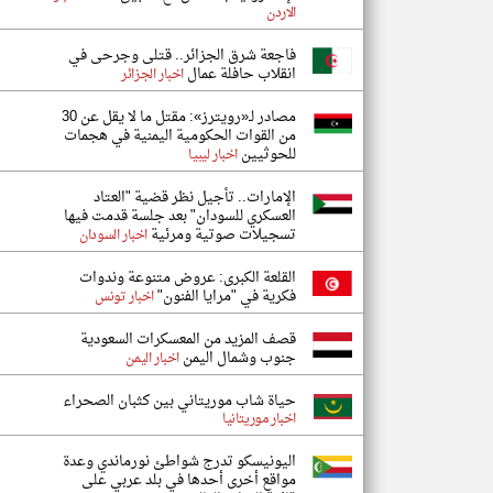
الاردن
فاجعة شرق الجزائر.. قتلى وجرحى في
انقلاب حافلة عمال
اخبار الجزائر
مصادر لـ«رويترز»: مقتل ما لا يقل عن 30
من القوات الحكومية اليمنية في هجمات
للحوثيين
اخبار ليبيا
الإمارات.. تأجيل نظر قضية "العتاد
العسكري للسودان" بعد جلسة قدمت فيها
تسجيلات صوتية ومرئية
اخبار السودان
القلعة الكبرى: عروض متنوعة وندوات
فكرية في "مرايا الفنون"
اخبار تونس
قصف المزيد من المعسكرات السعودية
جنوب وشمال اليمن
اخبار اليمن
حياة شاب موريتاني بين كثبان الصحراء
اخبار موريتانيا
اليونيسكو تدرج شواطئ نورماندي وعدة
مواقع أخرى أحدها في بلد عربي على