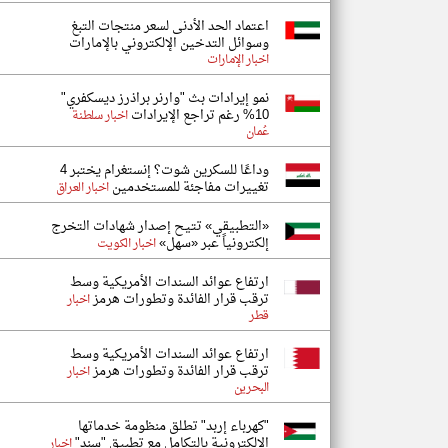
اعتماد الحد الأدنى لسعر منتجات التبغ
وسوائل التدخين الإلكتروني بالإمارات
اخبار الإمارات
نمو إيرادات بث "وارنر براذرز ديسكفري"
10% رغم تراجع الإيرادات
اخبار سلطنة
عُمان
وداعًا للسكرين شوت؟ إنستغرام يختبر 4
تغييرات مفاجئة للمستخدمين
اخبار العراق
«التطبيقي» تتيح إصدار شهادات التخرج
إلكترونياً عبر «سهل»
اخبار الكويت
ارتفاع عوائد السندات الأمريكية وسط
ترقب قرار الفائدة وتطورات هرمز
اخبار
قطر
ارتفاع عوائد السندات الأمريكية وسط
ترقب قرار الفائدة وتطورات هرمز
اخبار
البحرين
"كهرباء إربد" تطلق منظومة خدماتها
الإلكترونية بالتكامل مع تطبيق "سند"
اخبار