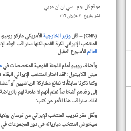
موقع كل يوم -
سي ان ان عربي
نشر بتاريخ: ٣ حزيران ٢٠٢٦
(CNN) -- قال
وزير الخارجية
الأمريكي ماركو روبيو، ا
المنتخب الإيراني لكرة القدم، لكنها ستراقب الوفد ا
العالم
الأسبوع المقبل.
وأضاف روبيو أمام اللجنة الفرعية للمخصصات في
م
مبنى الكابيتول: 'لقد اختار المنتخب الإيراني البقاء
وكما ذكرنا سابقاً، لا نمانع مشاركة الرياضيين أو أع
إلى وفدهم أشخاصاً نعلم أنهم لا علاقة لهم بالرياضة
لذلك سنراقب هذا الأمر عن كثب'.
ونُقل مقر تدريب المنتخب الإيراني من توسان بولاية 
سيخوض المنتخب مبارياته في دور المجموعات في