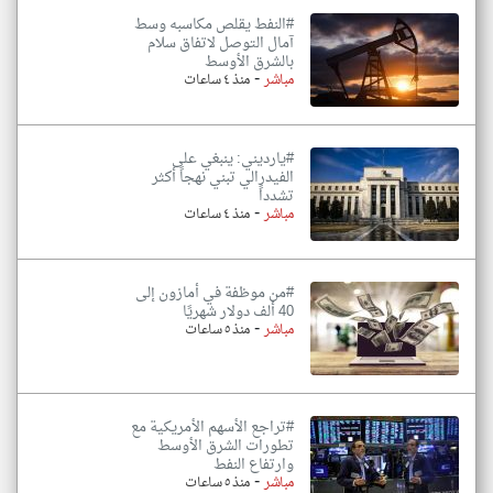
#النفط يقلص مكاسبه وسط
آمال التوصل لاتفاق سلام
بالشرق الأوسط
-
مباشر
منذ ٤ ساعات
#يارديني: ينبغي على
الفيدرالي تبني نهجاً أكثر
تشدداً
-
مباشر
منذ ٤ ساعات
#من موظفة في أمازون إلى
40 ألف دولار شهريًا
-
مباشر
منذ ٥ ساعات
#تراجع الأسهم الأمريكية مع
تطورات الشرق الأوسط
وارتفاع النفط
-
مباشر
منذ ٥ ساعات