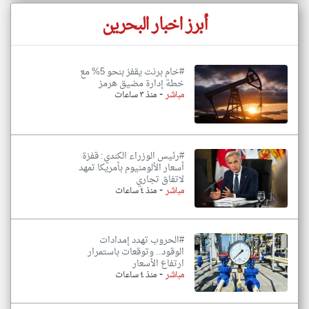
أبرز اخبار البحرين
#خام برنت يقفز بنحو 5% مع
خطة إدارة مضيق هرمز
-
مباشر
منذ ٣ ساعات
#رئيس الوزراء الكندي: قفزة
أسعار الألومنيوم بأمريكا تمهد
لاتفاق تجاري
-
مباشر
منذ ٤ ساعات
#الحروب تهدد إمدادات
الوقود.. وتوقعات باستمرار
ارتفاع الأسعار
-
مباشر
منذ ٤ ساعات