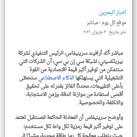
و
العن
الا
اخبار البحرين
للمق
موقع كل يوم -
مباشر
نشر بتاريخ: ٣ حزيران ٢٠٢٦
لايف ستايل
مباشر-أكد أرافيند سرينيفاس، الرئيس التنفيذي لشركة
بيربلكسيتي، لشبكة سي إن بي سي، أن الشركات التي
ستتمكن من توفير أكبر قيمة اقتصادية من القوة
التشغيلية التي يستهلكها
الذكاء الاصطناعي
ستحظى
بأعلى التقييمات، محددًا الفائز بقدرته على تحقيق
أقصى استفادة من موازنة الدقة، وزمن الاستجابة،
والتكلفة، والخصوصية.
وأوضح سرينيفاس أن المعادلة الحاكمة للمستقبل تعتمد
على توفير أكبر قيمة رمزية لكل واط لكل مستخدم؛
حيث يتطلب معالجة كل رمز طاقة محددة، مشيرًا إلى