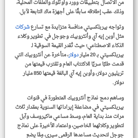
من الاتصال بتطبيقات وورد وأوتلوك والملفات المحلية،
وذلك عقب إطلاقه سابقًا على أجهزة ماك التابعة لآبل.
وتواجه بيربلكسيتي منافسة متزايدة مع تسارع
شركات
مثل أوبن إيه آي وأنثروبيك وجوجل في تطوير وكلاء
الذكاء الاصطناعي؛ حيث تُقدر القيمة السوقية لـ
بيربلكسيتي بـ 20 مليار
دولار
، متأخرة عن أنثروبيك التي
قدمت طلبًا سريًا للاكتتاب العام وتقترب قيمتها من
تريليون دولار، وأوبن إيه آي البالغة قيمتها 850 مليار
دولار.
وساهم دمج نماذج أنثروبيك المتطورة في قنوات
بيربلكسيتي في مضاعفة إيراداتها السنوية بمقدار ثلاث
مرات منذ بداية العام، وسط مساعي ماكيروسف وآبل
لتطوير وكلائهما الخاصين، واعتماد الأخيرة على نماذج
جوجل لتحديث مساعدها الرقمي سيري، مِمَّا يضع