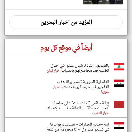
المزيد من اخبار البحرين
أيضاً في موقع كل يوم
بالفيديو.. إنقاذ 3 شبان علقوا في جبال
الضنية بعد محاصرتهم بالضباب
اخبار لبنان
الداخلية السورية تصدر بيانا عقب
التفجير في جرمانا بريف دمشق
اخبار
سوريا
إدانة سائقي "طاكسيات" على خلفية
"أحداث سبتة".. والنقابة تطالب بالإنصاف
اخبار المغرب
ابنة «مذيع الجنازات» تستغيث بوالدها
في فيديو متداول: «أنا محرومة من كلمة