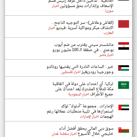
اللاذقية.. تدخين داخل غرفة رئيس قسم
الإسعاف وإنذارات بحق مسؤولين
اخبار
سوريا
(كفاش وعلاش)– سر التوجيه الناجح..
اكتشاف مبكر ومواكبة أسرية -فيديو
اخبار
المغرب
مانشستر سيتي يقترب من ضم أيوب
بوعدي .. في صفقة الـ 100 مليون يورو
اخبار مصر
خبر : الساعات النادرة التي يقتنيها رونالدو
وجورجينا رودريغيز
اخبار فلسطين
تركيا: أي اعتداء على دولة في اتفاقية
مكة للدفاع المشترك يُعد اعتداءً على
جميع الأطراف
اخبار السعودية
الإمارات.. مجموعة "أدنوك" تؤكد
استمرارها في تلبية متطلبات عملائها رغم
الهجمات
اخبار الإمارات
سوق دبي المالي يحقق أفضل أداء
خليجي خلال الأسبوع
اخبار سلطنة عُمان