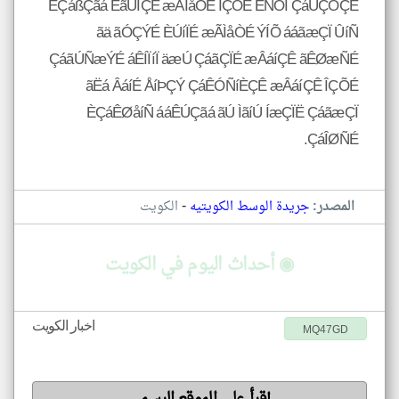
ÈÇáßÇãá ÈãÚÏÇÊ æÃÌåÒÉ ÎÇÕÉ ÈÑÕÏ ÇáÛÇÒÇÊ
ãä ãÓÇÝÉ ÈÚíÏÉ æÃÌåÒÉ ÝÍÕ ááãæÇÏ ÛíÑ
ÇáãÚÑæÝÉ áÊÍÏíÏ äæÚ ÇáãÇÏÉ æÂáíÇÊ ãÊØæÑÉ
ãËá ÂáíÉ ÅíÞÇÝ ÇáÊÓÑíÈÇÊ æÂáíÇÊ ÎÇÕÉ
ÈÇáÊØåíÑ ááÊÚÇãá ãÚ ÌãíÚ ÍæÇÏË ÇáãæÇÏ
ÇáÎØÑÉ.
-
المصدر:
جريدة الوسط الكويتيه
الكويت
◉ أحداث اليوم في الكويت
اخبار الكويت
MQ47GD