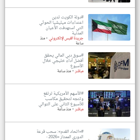
#دولة الكويت تدين
اعتداءات ميليشيا الحوثي
التي استهدفت الأعيان
المدنية
-
جريدة القبس الإلكتروني
منذ
ساعة
#سوق دبي المالي يحقق
أفضل أداء خليجي خلال
الأسبوع
-
مباشر
منذ ساعة
#الأسهم الأمريكية ترتفع
وتتجه لتحقيق مكاسب
للأسبوع الثاني على التوالي
-
مباشر
منذ ساعة
#«اتحاد القدم»: سحب قرعة
الدوري الممتاز «2026 -