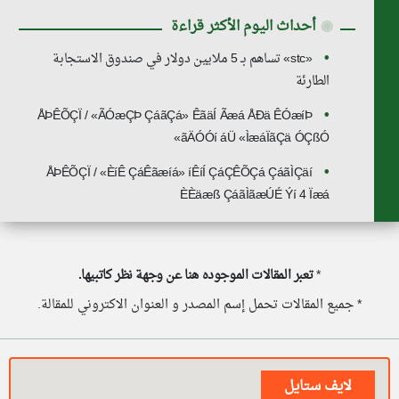
◉
أحداث اليوم الأكثر قراءة
«stc» تساهم بـ 5 ملايين دولار في صندوق الاستجابة
الطارئة
ÅÞÊÕÇÏ / «ÃÓæÇÞ ÇáãÇá» ÊãäÍ Ãæá ÅÐä ÊÓæíÞ
ãÄÓÓí áÜ «ÌæáÏãÇä ÓÇßÓ»
ÅÞÊÕÇÏ / «ÈíÊ ÇáÊãæíá» íÊíÍ ÇáÇÊÕÇá ÇáãÌÇäí
ÈÈäæß ÇáãÌãæÚÉ Ýí 4 Ïæá
*
تعبر المقالات الموجوده هنا عن وجهة نظر كاتبيها.
* جميع المقالات تحمل إسم المصدر و العنوان الاكتروني للمقالة.
لايف ستايل