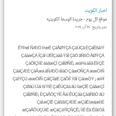
اخبار الكويت
موقع كل يوم -
جريدة الوسط الكويتيه
نشر بتاريخ: ٢٥ أب ٢٠٢٤
ÊÝÞøÏ ÑÆíÓ ÞæÉ ÇáÅØÝÇÁ ÇáÚÇã ÈÇáÊßáíÝ
ÇááæÇÁ ÎÇáÏ ÚÈÏÇááå ÝåÏ ÇãÓ ãÑßÒ ÅØÝÇÁ
ÇáÔÏÇÏíÉ ááãæÇÏ ÇáÎØÑÉ¡ æäÞá áåã ÊÍíÇÊ
ÇáäÇÆÈ ÇáÃæá áÑÆíÓ ãÌáÓ ÇáæÒÑÇÁ ææÒíÑ
ÇáÏÝÇÚ ææÒíÑ ÇáÏÇÎáíÉ ÇáÔíÎ ÝåÏ ÇáíæÓÝ ¡ æÞÏ
ÇØáÚ Úáì ßíÝíÉ ÇáÊÚÇãá ãÚ ÍæÇÏË ÇáãæÇÏ
ÇáÎØÑÉ¡ ÈÇáÅÖÇÝÉ Åáì ÊÚÇãá ÇáãÑßÒ ãÚ
ÇáÍæÇÏË ÇáßíãíÇÆíÉ æÇáÈíæáæÌíÉ
æÇáÅÔÚÇÚíÉ æÇáÇäÝÌÇÑÇÊ¡ ÍíË Êã ÊÌåíÒå