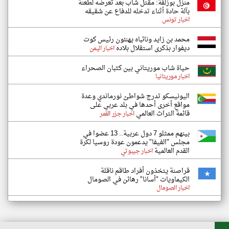
منزل بوزلفة: مقتل شاب بعد تعرضه لطعنة
بآلة حادة أثناء تدخله للدفاع عن شقيقه
اخبار تونس
محمد بن زايد ونائباه يهنئون رئيس كوت
ديفوار بذكرى استقلال بلاده
اخبار اليمن
حياة شاب موريتاني بين كثبان الصحراء
اخبار موريتانيا
اليونيسكو تدرج شواطئ نورماندي وعدة
مواقع أخرى أحدها في بلد عربي على
قائمة التراث العالمي
اخبار جزر القمر
بينهم ممثلو 7 دول عربية.. 13 عضوا في
مجلس "الفيفا" يدعمون عودة روسيا لكرة
القدم العالمية
اخبار جيبوتي
قراصنة يتخذون أفراد طاقم ناقلة
الكيماويات "أسانا" رهائن في الصومال
اخبار الصومال