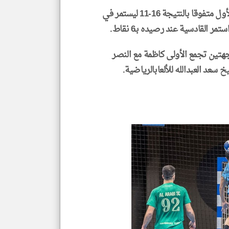
وكانت سيطرة الصليبخات واضحة إذ أنهى الشوط الأول متفوقا بالنتيجة 16-11 ليستمر في
جهتين تجمع الأولى كاظمة مع النصر
سعد العبدالله للألعابالرياضية.