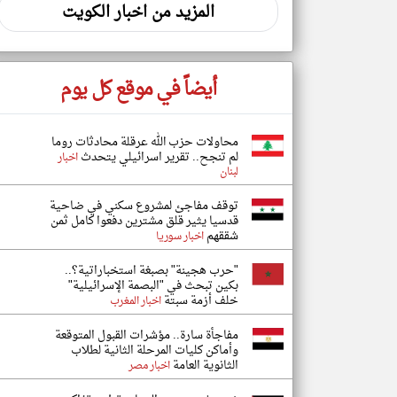
المزيد من اخبار الكويت
أيضاً في موقع كل يوم
محاولات حزب الله عرقلة محادثات روما
لم تنجح.. تقرير اسرائيلي يتحدث
اخبار
لبنان
توقف مفاجئ لمشروع سكني في ضاحية
قدسيا يثير قلق مشترين دفعوا كامل ثمن
شققهم
اخبار سوريا
"حرب هجينة" بصبغة استخباراتية؟..
بكين تبحث في "البصمة الإسرائيلية"
خلف أزمة سبتة
اخبار المغرب
مفاجأة سارة.. مؤشرات القبول المتوقعة
وأماكن كليات المرحلة الثانية لطلاب
الثانوية العامة
اخبار مصر