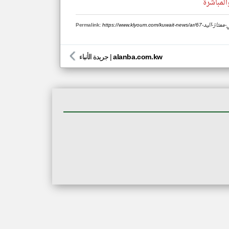
المباشرة
سية-في-ممتاز-اليد
Permalink:
alanba.com.kw
|
جريدة الأنباء