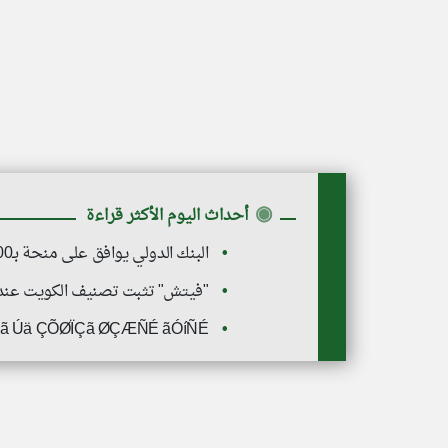
◉
أحداث اليوم الأكثر قراءة
البنك الدولي يوافق على منحة بـ100 مليون دولار لدعم الإصلاح المالي في سوريا
"فيتش" تثبت تصنيف الكويت عند "AA-" مع نظرة مستقبلية مست
ÇÌã Úä ÇÕØÏÇã ØÇÆÑÉ ãÓíÑÉ