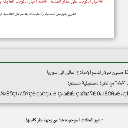
#اخبار الكويت على مدار الساعة
#أهم اخبار الكويت العاجلة و
https://www.klyoum.com/kuwait-news/ar/67-العربي-يفوز-على-السالمية-والصليبخات-ينتصر-على-القاد
قرة
ÅÞÊÕÇÏ / ãÕÝÇÉ ÇáÒÇæíÉ ÇááíÈíÉ: ÇáÓíØÑÉ Úáì ÊÓÑøÈ ä
*
تعبر المقالات الموجوده هنا عن وجهة نظر كاتبيها.