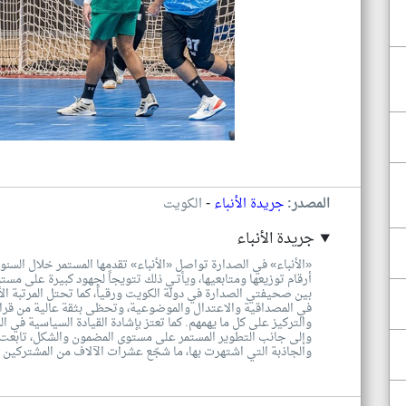
-
المصدر:
جريدة الأنباء
الكويت
جريدة الأنباء
«الأنباء» في الصدارة تواصل «الأنباء» تقدمها المستمر خلال السنوا
أرقام توزيعها ومتابعيها، ويأتـي ذلك تتويجاً لجهود كبيرة على مس
بين صحيفتي الصدارة في دولة الكويت ورقياً، كما تحتل المرتبة الأولى
في المصداقية والاعتدال والموضوعية، وتحظى بثقة عالية من قرائه
والتركيز على كل ما يهمهم. كما تعتز بإشادة القيادة السياسية في الب
وإلى جانب التطوير المستمر على مستوى المضمون والشكل، تابعت «ا
والجاذبة التي اشتهرت بها، ما شجّع عشرات الآلاف من المشتركين ع