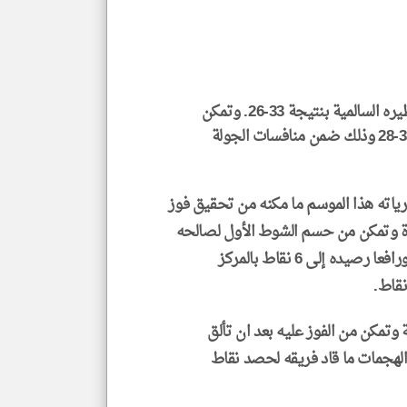
إسم
الم
و
العن
الا
للمق
لكرة اليد الجمعة فوزا ثمينا على نظيره السالمية بنتيجة 33-26. وتمكن
الصليبخات من تحقيق الفوز على القادسية بنتيجة 33-28 وذلك ضمن منافسات الجولة
klyoum.com
ارياته هذا الموسم ما مكنه من تحقيق فوز
اة وتمكن من حسم الشوط الأول لصالحه
15-14 ليواصل أفضليته بالشوط الثاني محققا الفوز ورافعا رصيده إلى 6 نقاط بالمركز
ة وتمكن من الفوز عليه بعد ان تألق
لهجمات ما قاد فريقه لحصد نقاط