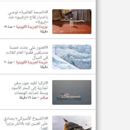
#«الصحة العالمية» توصي
باختبار لقاح «إرفيبو» ضد
«إيبولا»
-
تعبر
جريدة الجريدة الكويتية
منذ ١٩
المقالات
دقيقة
الموجوده
هنا عن
وجهة
نظر
#العثور على جثث خمسة
كاتبيها.
متسلقين فُقدوا العام الفائت
في النيبال
-
جريدة الجريدة الكويتية
منذ ٢٠
دقيقة
#تركيا تقيّد عبور سفن
تجارية إلى البحر الأسود
وسط تصاعد الهجمات
-
مباشر
منذ ٤٩ دقيقة
#«الشيوخ الأميركي» يصادق
على تعيين تود بلانش وزيراً
للعدل