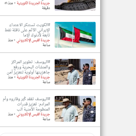
-
جريدة الجريدة الكويتية
منذ ٥١
دقيقة
#الكويت تستنكر الاعتداء
الإيراني الآثم على ناقلة نفط
تابعة لأدنوك الإما
-
جريدة القبس الإلكتروني
منذ
ساعة
#اليوسف: تطوير المراكز
والمنشآت البحرية ورفع
جاهزيتها أولوية لتعزيز أمن
-
جريدة الجريدة الكويتية
منذ
ساعة
#اليوسف تفقد كُبّر وقاروه وأم
المرادم: تعزيز قدرات
المنظومة الأمنية الب
-
جريدة القبس الإلكتروني
منذ
ساعة