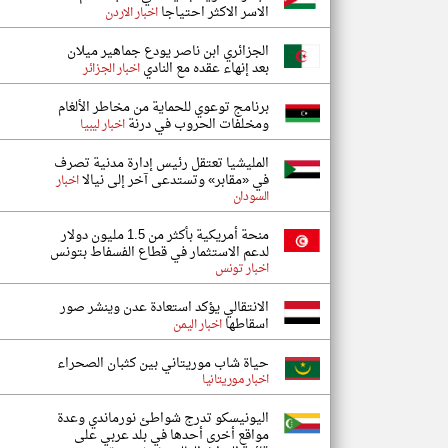
الاسر الاكثر احتياجا
اخبار الاردن
الجزائري ابن ناصر يودع جماهير ميلان
بعد إنهاء عقده مع النادي
اخبار الجزائر
برنامج توعوي للحماية من مخاطر الألغام
ومخلفات الحروب في درنة
اخبار ليبيا
المليشيا تعتقل رئيس إدارة مدنية تصرف
في «مقابر» وتستدعى آخر إلى نيالا
اخبار
السودان
منحة أمريكية بأكثر من 1.5 مليون دولار
لدعم الاستثمار في قطاع الفسفاط بتونس
اخبار تونس
الانتقالي يؤكد استعادة عدن وينشر صور
اسقاطها
اخبار اليمن
حياة شاب موريتاني بين كثبان الصحراء
اخبار موريتانيا
اليونيسكو تدرج شواطئ نورماندي وعدة
مواقع أخرى أحدها في بلد عربي على