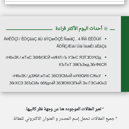
◉
أحداث اليوم الأكثر قراءة
ÅÞÊÕÇÏ / ÊÒÇãäÇ ãÚ ãÝÇæÖÇÊ ÑæãÇ.. 4 ÌÑÍì ÈÊÕÚíÏ
ÅÓÑÇÆíáí Úáì ÌäæÈí áÈäÇä
гНбнЗК / жТнС ЗбКМЗСЙ нИНЛ гЪ УЭнС ЯЗТЗОУКЗд
КЪТнТ ЗбКЪЗжд ЗбгФКСЯ
гНбнЗК / дЗЖИ жТнС ЗбОЗСМнЙ нУКЮИб СЖнУ
ЗбгХСЭ ЗбЪСИн ббКдгнЙ ЗбЗЮКХЗПнЙ Эн ГЭСнЮнЗ
*
تعبر المقالات الموجوده هنا عن وجهة نظر كاتبيها.
* جميع المقالات تحمل إسم المصدر و العنوان الاكتروني للمقالة.