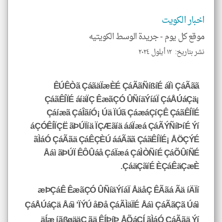
اخبار الكويت
موقع كل يوم -
جريدة الوسط الكويتيه
نشر بتاريخ: ١٢ أيلول ٢٠٢٤
ÊÚÊÒã ÇáãäÏæÈÉ ÇáÃãÑíßíÉ áÏì ÇáÃãã
ÇáãÊÍÏÉ áíäÏÇ ÊæãÇÓ ÛÑíäÝíáÏ ÇáÅÚáÇä¡
Çáíæã ÇáÎãíÓ¡ Úä ÏÚã ÇáæáÇíÇÊ ÇáãÊÍÏÉ
áÇÓÊÍÏÇË ãÞÚÏíä ÏÇÆãíä ááÏæá ÇáÃÝÑíÞíÉ Ýí
ãÌáÓ ÇáÃãä ÇáÊÇÈÚ ááÃãã ÇáãÊÍÏÉ¡ ÅÖÇÝÉ
Åáì ãÞÚÏ ÊÔÛáå ÇáÏæá ÇáÌÒÑíÉ ÇáÕÛíÑÉ
ÇáäÇãíÉ ÈÇáÊäÇæÈ.
æÞÇáÊ ÊæãÇÓ ÛÑíäÝíáÏ ÅäåÇ ÊÃãá Ãä íÄÏí
ÇáÅÚáÇä Åáì 'ÏÝÚ åÐå ÇáÃÌäÏÉ Åáì ÇáÃãÇã Úáì
äÍæ íãßøääÇ ãä ÊÍÞíÞ ÅÕáÇÍ ãÌáÓ ÇáÃãä Ýí