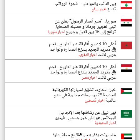
بين النائب والمواطن… فجوة الرواتب
تتسع
اخبار لبنان
سوريا.. "منبر أنصار الرسول" يعلن عن
تبني تفجير جرمانا وحصيلة الضحايا
ترتفع إلى 16 بين قتيل وجريح
اخبار سوريا
أغلى 10 لاعبين أفارقة عبر التاريخ.. نجم
ريال مدريد الجديد ينتزع الصدارة وتواجد
عربي لافت
اخبار المغرب
أغلى 10 لاعبين أفارقة عبر التاريخ.. نجم
ريال مدريد الجديد ينتزع الصدارة وتواجد
عربي لافت
اخبار مصر
خبر : سمارت تشوّق لسيارتها الكهربائية
الجديدة #2 برسومات جدارية في مدن
عالمية
اخبار فلسطين
نهى نبيل عن رشاقتها بعد الإنجاب:
البيلاتس هو اللي غير جسمي.. فيديو
اخبار السعودية
خام برنت يقفز بنحو 5% مع خطة إدارة