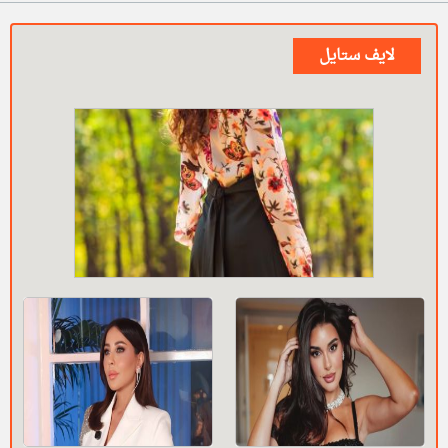
لايف ستايل