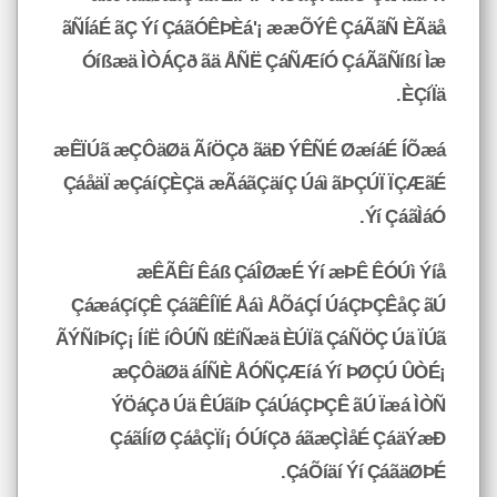
ãÑÍáÉ ãÇ Ýí ÇáãÓÊÞÈá'¡ ææÕÝÊ ÇáÃãÑ ÈÃäå
Óíßæä ÌÒÁÇð ãä ÅÑË ÇáÑÆíÓ ÇáÃãÑíßí Ìæ
ÈÇíÏä.
æÊÏÚã æÇÔäØä ÃíÖÇð ãäÐ ÝÊÑÉ ØæíáÉ ÍÕæá
ÇáåäÏ æÇáíÇÈÇä æÃáãÇäíÇ Úáì ãÞÇÚÏ ÏÇÆãÉ
Ýí ÇáãÌáÓ.
æÊÃÊí Êáß ÇáÎØæÉ Ýí æÞÊ ÊÓÚì Ýíå
ÇáæáÇíÇÊ ÇáãÊÍÏÉ Åáì ÅÕáÇÍ ÚáÇÞÇÊåÇ ãÚ
ÃÝÑíÞíÇ¡ ÍíË íÔÚÑ ßËíÑæä ÈÚÏã ÇáÑÖÇ Úä ÏÚã
æÇÔäØä áÍÑÈ ÅÓÑÇÆíá Ýí ÞØÇÚ ÛÒÉ¡
ÝÖáÇð Úä ÊÚãíÞ ÇáÚáÇÞÇÊ ãÚ Ïæá ÌÒÑ
ÇáãÍíØ ÇáåÇÏí¡ ÓÚíÇð áãæÇÌåÉ ÇáäÝæÐ
ÇáÕíäí Ýí ÇáãäØÞÉ.