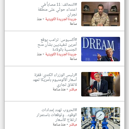
#التحالف: 11 مصاباً في
اعتداء حوثي على منطقة
نجران
-
جريدة الجريدة الكويتية
منذ
ساعة
#أكسيوس: ترامب يوقع
أمرين تنفيذيين بشأن منح
الجنسية بالولادة
-
جريدة الجريدة الكويتية
منذ
ساعة
#رئيس الوزراء الكندي: قفزة
أسعار الألومنيوم بأمريكا تمهد
لاتفاق تجاري
-
مباشر
منذ ساعة
#الحروب تهدد إمدادات
الوقود.. وتوقعات باستمرار
ارتفاع الأسعار
-
مباشر
منذ ساعة