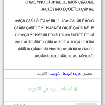
ÓáØÉ ÝÑÖ ÇáÚÞæÈÇÊ æÍÙÑ ÇáÃÓáÍÉ
æÇáÊÝæíÖ ÈÇÓÊÎÏÇã ÇáÞæÉ.
æßÇä ÇáãÌáÓ íÊÃáÝ ãä 11 ÚÖæÇð ÚäÏ ÊÃÓíÓ
ÇáÃãã ÇáãÊÍÏÉ Ýí 1945 ÞÈá ÒíÇÏÉ ÇáÚÏÏ Åáì 15
ÚÖæÇð Ýí 1965 ãä Èíäåã 10 Ïæá ãäÊÎÈÉ ÊÔÛá
ãæÇÞÚåÇ áãÏÉ ÚÇãíä æÎãÓÉ ÃÚÖÇÁ ÏÇÆãíä
áÏíåã ÍÞ ÇáäÞÖ åã ÑæÓíÇ æÇáÕíä æÝÑäÓÇ
æÇáæáÇíÇÊ ÇáãÊÍÏÉ æÈÑíØÇäíÇ.
-
المصدر:
جريدة الوسط الكويتيه
الكويت
◉ أحداث اليوم في الكويت