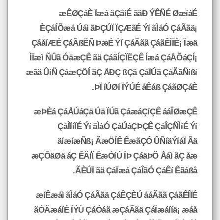
æÊØÇáÈ Ïæá äÇãíÉ ãäÐ ÝÊÑÉ ØæíáÉ
ÈÇáÍÕæá Úáì ãÞÇÚÏ ÏÇÆãÉ Ýí ãÌáÓ ÇáÃãä¡
ÇáåíÆÉ ÇáÃßËÑ ÞæÉ Ýí ÇáÃãã ÇáãÊÍÏÉ¡ Ïæä
ÌÏæì ÑÛã ÓäæÇÊ ãä ÇáãÍÇÏËÇÊ Íæá ÇáÅÕáÇÍ¡
æãä ÛíÑ ÇáæÇÖÍ ãÇ ÅÐÇ ßÇä ÇáÏÚã ÇáÃãÑíßí
ÞÏ íÚØí ÏÝÚÉ áÊáß ÇáãØÇáÈ.
æÞÈá ÇáÅÚáÇä Úä ÏÚã ÇáæáÇíÇÊ ááÎØæÇÊ
ÇáÌÏíÏÉ Ýí ãÌáÓ ÇáÚáÇÞÇÊ ÇáÎÇÑÌíÉ Ýí
äíæíæÑß¡ ÃæÖÍÊ ÊæãÇÓ ÛÑíäÝíáÏ Ãä
æÇÔäØä áÇ ÊÄíÏ ÊæÓíÚ ÍÞ ÇáäÞÖ Åáì ãÇ åæ
ÃÈÚÏ ãä ÇáÏæá ÇáÎãÓ ÇáÊí Êãáßå.
æíÊæáì ãÌáÓ ÇáÃãä ÇáÊÇÈÚ ááÃãã ÇáãÊÍÏÉ
ãÓÄæáíÉ ÍÝÙ ÇáÓáã æÇáÃãä ÇáÏæáííä¡ æáå