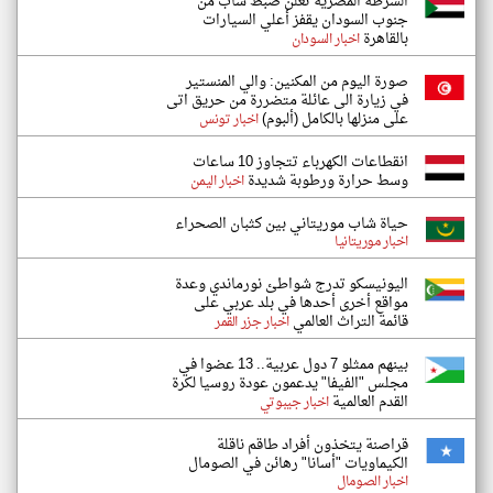
الشرطة المصرية تعلن ضبط شاب من
جنوب السودان يقفز أعلي السيارات
بالقاهرة
اخبار السودان
صورة اليوم من المكنين: والي المنستير
في زيارة الى عائلة متضررة من حريق اتى
على منزلها بالكامل (ألبوم)
اخبار تونس
انقطاعات الكهرباء تتجاوز 10 ساعات
وسط حرارة ورطوبة شديدة
اخبار اليمن
حياة شاب موريتاني بين كثبان الصحراء
اخبار موريتانيا
اليونيسكو تدرج شواطئ نورماندي وعدة
مواقع أخرى أحدها في بلد عربي على
قائمة التراث العالمي
اخبار جزر القمر
بينهم ممثلو 7 دول عربية.. 13 عضوا في
مجلس "الفيفا" يدعمون عودة روسيا لكرة
القدم العالمية
اخبار جيبوتي
قراصنة يتخذون أفراد طاقم ناقلة
الكيماويات "أسانا" رهائن في الصومال
اخبار الصومال