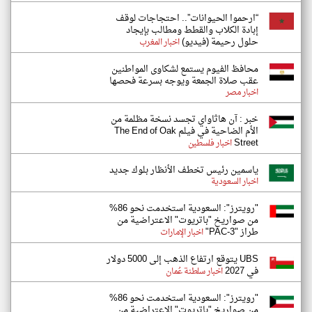
“ارحموا الحيوانات”.. احتجاجات لوقف
إبادة الكلاب والقطط ومطالب بإيجاد
حلول رحيمة (فيديو)
اخبار المغرب
محافظ الفيوم يستمع لشكاوى المواطنين
عقب صلاة الجمعة ويوجه بسرعة فحصها
اخبار مصر
خبر : آن هاثاواي تجسد نسخة مظلمة من
الأم الضاحية في فيلم The End of Oak
Street
اخبار فلسطين
ياسمين رئيس تخطف الأنظار بلوك جديد
اخبار السعودية
"رويترز": السعودية استخدمت نحو 86%
من صواريخ "باتريوت" الاعتراضية من
طراز "PAC-3"
اخبار الإمارات
UBS يتوقع ارتفاع الذهب إلى 5000 دولار
في 2027
اخبار سلطنة عُمان
"رويترز": السعودية استخدمت نحو 86%
من صواريخ "باتريوت" الاعتراضية من