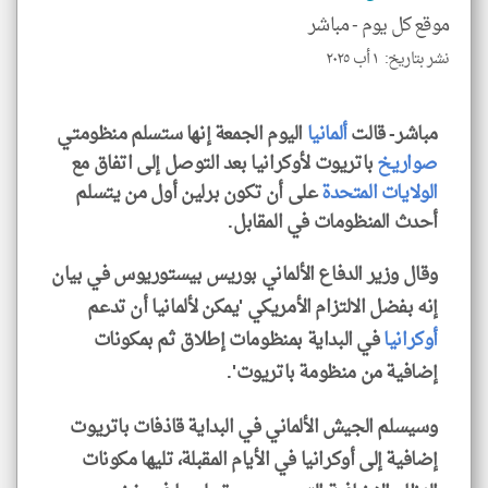
للمق
موقع كل يوم -
مباشر
نشر بتاريخ: ١ أب ٢٠٢٥
مباشر- قالت
ألمانيا
اليوم الجمعة إنها ستسلم منظومتي
klyoum.com
صواريخ
باتريوت لأوكرانيا بعد التوصل إلى اتفاق مع
الولايات المتحدة
على أن تكون برلين أول من يتسلم
أحدث المنظومات في المقابل.
وقال وزير الدفاع الألماني بوريس بيستوريوس في بيان
إنه بفضل الالتزام الأمريكي 'يمكن لألمانيا أن تدعم
أوكرانيا
في البداية بمنظومات إطلاق ثم بمكونات
إضافية من منظومة باتريوت'.
وسيسلم الجيش الألماني في البداية قاذفات باتريوت
إضافية إلى أوكرانيا في الأيام المقبلة، تليها مكونات