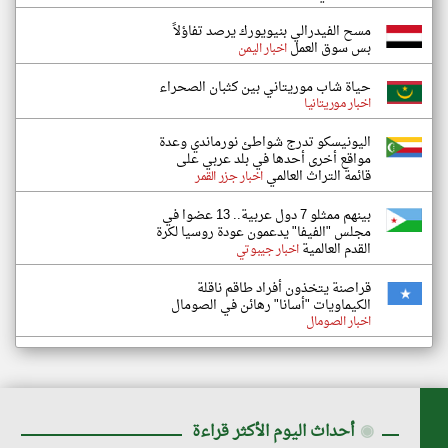
مسح الفيدرالي بنيويورك يرصد تفاؤلاً
بس سوق العمل
اخبار اليمن
حياة شاب موريتاني بين كثبان الصحراء
اخبار موريتانيا
اليونيسكو تدرج شواطئ نورماندي وعدة
مواقع أخرى أحدها في بلد عربي على
قائمة التراث العالمي
اخبار جزر القمر
بينهم ممثلو 7 دول عربية.. 13 عضوا في
مجلس "الفيفا" يدعمون عودة روسيا لكرة
القدم العالمية
اخبار جيبوتي
قراصنة يتخذون أفراد طاقم ناقلة
الكيماويات "أسانا" رهائن في الصومال
اخبار الصومال
◉
أحداث اليوم الأكثر قراءة