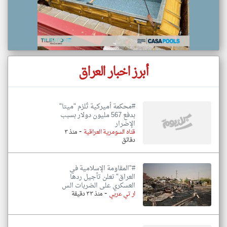
أبرز اخبار العراق
#محكمة أميركية تُلزم "ميتا"
بدفع 567 مليون دولار بسبب
الإضرار
-
قناه السومرية العراقية
منذ ٣
دقائق
#"المقاومة الإسلامية في
العراق" تعلن تأجيل ردها
العسكري على الضربات الس
-
ار تي عربي
منذ ٣٣ دقيقة