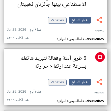
الاصطناعي، بينها جائزتان ذهبيتان
اخبار العراق
Varieties
Jul 29, 2026
منذ ٩ أيام
RF89KL
عدد الكلمات: ٨٣٤
•
alsumaria.tv
قناه السومرية العراقية
6 طرق آمنة وفعالة لتبريد هاتفك
بسرعة عند ارتفاع حرارته
اخبار العراق
Varieties
Jul 28, 2026
منذ ١٠ أيام
HR28JQ
عدد الكلمات: ٧١٦
•
alsumaria.tv
قناه السومرية العراقية