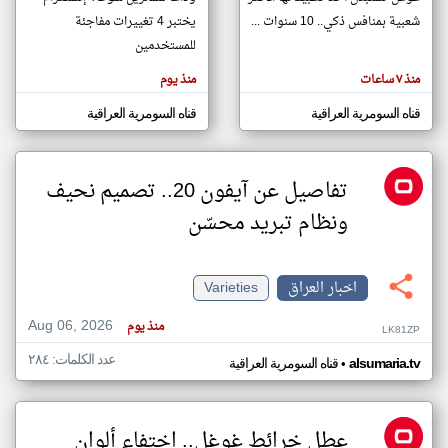
شعبية بمنافس ذكي.. 10 سنوات ...
يختبر 4 تغييرات مفاجئة
للمستخدمين
klyoum.com
تغيير الدولة
منذ ٧ ساعات
منذ يوم
تعبر
مصادر الأخبار من العراق
المقالات
قناه السومرية العراقية
قناه السومرية العراقية
الموجوده
اخبار العراق على مدار الساعة
هنا عن
وجهة
نظر
أهم اخبار العراق العاجلة والمباشرة
كاتبيها.
تفاصيل عن آيفون 20.. تصميم نحيف
ونظام تبريد محسّن
اخبار العراق
Varieties
Aug 06, 2026
منذ يوم
LK81ZP
عدد الكلمات: ٢٨٤
•
alsumaria.tv
قناه السومرية العراقية
عطل خرائط غوغل.. اختفاء ألوان