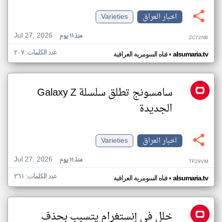
اخبار العراق
Varieties
Jul 27, 2026
منذ ١١ يوم
ZC72NB
عدد الكلمات: ٢٠٧
•
alsumaria.tv
قناه السومرية العراقية
سامسونج تطلق سلسلة Galaxy Z
الجديدة
اخبار العراق
Varieties
Jul 27, 2026
منذ ١١ يوم
TF29VM
عدد الكلمات: ٢٦١
•
alsumaria.tv
قناه السومرية العراقية
خلل في إنستغرام يتسبب بحذف