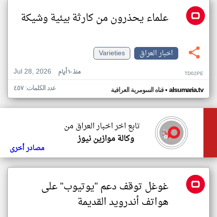
علماء يحذرون من كارثة بيئية وشيكة
اخبار العراق
Varieties
Jul 28, 2026
منذ ١٠ أيام
TD02PE
عدد الكلمات: ٤٥٧
•
alsumaria.tv
قناه السومرية العراقية
تابع اخر اخبار العراق من
وكالة موازين نيوز
مصادر أخرى
غوغل توقف دعم "يوتيوب" على
هواتف أندرويد القديمة