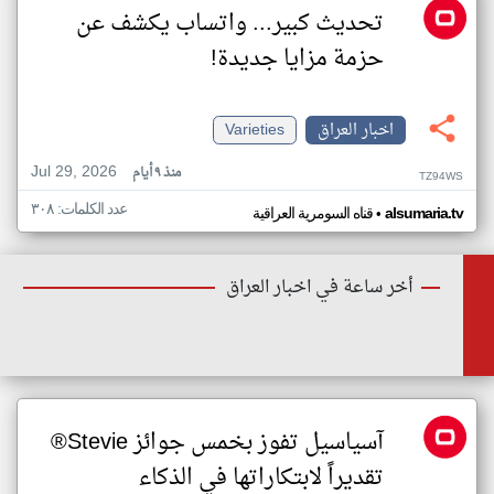
تحديث كبير... واتساب يكشف عن
حزمة مزايا جديدة!
اخبار العراق
Varieties
Jul 29, 2026
منذ ٩ أيام
TZ94WS
عدد الكلمات: ٣٠٨
•
alsumaria.tv
قناه السومرية العراقية
أخر ساعة في اخبار العراق
آسياسيل تفوز بخمس جوائز Stevie®
تقديراً لابتكاراتها في الذكاء