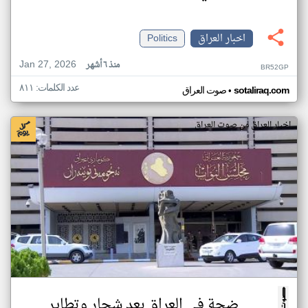
اخبار العراق
Politics
Jan 27, 2026
منذ ٦ أشهر
BR52GP
عدد الكلمات: ٨١١
•
sotaliraq.com
صوت العراق
اخبار العراق من صوت العراق
ضجة في العراق بعد شجار وتطاير