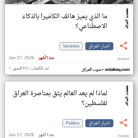
ما الذي يميز هاتف الكاميرا بالذكاء
الاصطناعي؟
اخبار العراق
Varieties
Jan 27, 2026
منذ ٦ أشهر
ZO46HT
عدد الكلمات: ٩٦١ الصور: ١
•
sotaliraq.com
صوت العراق
لماذا لم يعد العالم يثق بمناصرة العراق
لفلسطين؟
اخبار العراق
Politics
Jan 27, 2026
منذ ٦ أشهر
FU26BJ