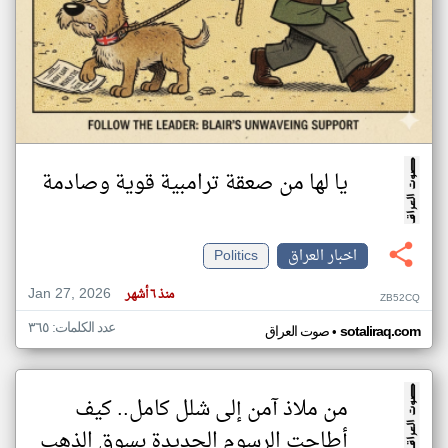
يا لها من صعقة ترامبية قوية وصادمة
اخبار العراق
Politics
Jan 27, 2026
منذ ٦ أشهر
ZB52CQ
عدد الكلمات: ٣٦٥
•
sotaliraq.com
صوت العراق
من ملاذ آمن إلى شلل كامل.. كيف
أطاحت الرسوم الجديدة بسوق الذهب