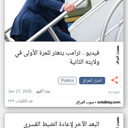
فيديو.. ترامب يتعثر للمرة الأولى في
ولايته الثانية
اخبار العراق
Politics
Jan 27, 2026
منذ ٦ أشهر
OY19NY
عدد الكلمات: ٢٢٩
•
sotaliraq.com
صوت العراق
البعد الآخر لإعادة الضبط القسري