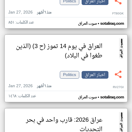
اخبار العراق
Politics
Jan 27, 2026
منذ ٦ أشهر
FT80GK
عدد الكلمات: ٨٥١
•
sotaliraq.com
صوت العراق
العراق في يوم 14 تموز (ح 3) (الذين
طغوا في البلاد)
اخبار العراق
Politics
Jan 27, 2026
منذ ٦ أشهر
RV27GI
عدد الكلمات: ١٤٦٨
•
sotaliraq.com
صوت العراق
عراق 2026: قارب واحد في بحر
التحديات