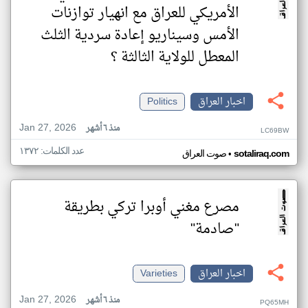
الأمريكي للعراق مع انهيار توازنات
الأمس وسيناريو إعادة سردية الثلث
المعطل للولاية الثالثة ؟
اخبار العراق
Politics
Jan 27, 2026
منذ ٦ أشهر
LC69BW
عدد الكلمات: ١٣٧٢
•
sotaliraq.com
صوت العراق
مصرع مغني أوبرا تركي بطريقة
"صادمة"
اخبار العراق
Varieties
Jan 27, 2026
منذ ٦ أشهر
PQ65MH