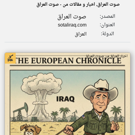
صوت العراق, اخبار و مقالات من - صوت العراق
صوت العراق
المصدر:
klyoum.com
تغيير الدولة
العنوان:
sotaliraq.com
تعبر
مصادر الأخبار من العراق
المقالات
الدولة:
العراق
الموجوده
اخبار العراق على مدار الساعة
هنا عن
وجهة
نظر
أهم اخبار العراق العاجلة والمباشرة
كاتبيها.
اخبار العراق من صوت العراق