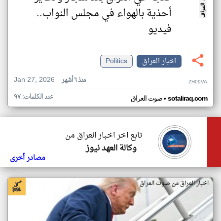
أحذية بالهواء في مجلس النواب..
فيديو
اخبار العراق
Politics
Jan 27, 2026
منذ ٦ أشهر
ZH09VA
عدد الكلمات: ٩٧
•
sotaliraq.com
صوت العراق
تابع اخر اخبار العراق من
وكالة العهد نيوز
مصادر أخرى
اخبار العراق من صوت العراق