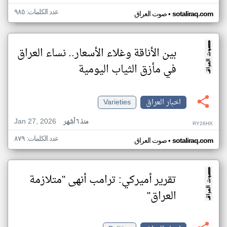
عدد الكلمات: ٩٨٥
•
sotaliraq.com
صوت العراق
بين الأناقة وغلاء الأسعار.. نساء العراق
في مأزق الثياب اليومية
اخبار العراق
Varieties
Jan 27, 2026
منذ ٦ أشهر
RY26HX
عدد الكلمات: ٨٧٩
•
sotaliraq.com
صوت العراق
تقرير أميركي: ترامب أنهى "متلازمة
العراق"