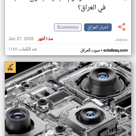
في العراق؟
اخبار العراق
Economics
Jan 27, 2026
منذ ٦ أشهر
JO92SS
عدد الكلمات: ١١٤٧
•
sotaliraq.com
صوت العراق
اخبار العراق من صوت العراق