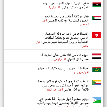
قطع الكهرباء صباح السبت عن مدينة
المرج ومناطق مجاورة
اخبار ليبيا
فرار مرتزقة أجانب من الجنينة نحو
الحدود التشادية مع تقدم الجيش
اخبار
السودان
الأستاذ بودن: رغم ظروفه الصحية،
الزميل البجاوي يتابع بعناية الملفات
القضائية و يزور اسبوعيا عبير موسي
اخبار
تونس
تنويه هام من قناة عدن بشأن استهداف
مطار عتق الدولي
اخبار اليمن
حياة شاب موريتاني بين كثبان الصحراء
اخبار موريتانيا
اليونيسكو تدرج شواطئ نورماندي وعدة
مواقع أخرى أحدها في بلد عربي على
قائمة التراث العالمي
اخبار جزر القمر
بينهم ممثلو 7 دول عربية.. 13 عضوا في
مجلس "الفيفا" يدعمون عودة روسيا لكرة