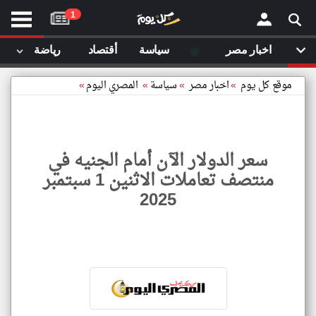
موقع
1
كل
يوم
◉
اخبار مصر
سياسة
أقتصاد
رياضة
لا
×
ستا
موقع كل يوم
»
اخبار مصر
»
سياسة
»
المصري اليوم
»
أحد
ال
الصفحة الرئيسية
مقالات قمت
سعر الدولار الآن أمام الجنيه في
أخر أخبار الوطن العربي
منتصف تعاملات الاثنين 1 سبتمبر
مقالات قمت بزيارتها مؤخرا
2025
من نحن
إتصل بنا
شروط الاستخدام
سياسة الخصوصية
الحقوق الفكرية
سعر
الدولا
مصادر الأخبار
الآن
أمام
أقترح اضافة مصدر
الجني
في