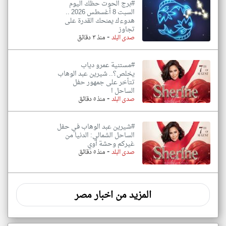
#برج الحوت حظك اليوم
السبت 8 أغسطس 2026 ..
هدوءك يمنحك القدرة على
تجاوز
-
صدى البلد
منذ ٣ دقائق
#مستنية عمرو دياب
يخلص؟.. شيرين عبد الوهاب
تتأخر على جمهور حفل
الساحل ا
-
صدى البلد
منذ ٥ دقائق
#شيرين عبد الوهاب في حفل
الساحل الشمالي: الدنيا من
غيركم وحشة أوي
-
صدى البلد
منذ ٥ دقائق
المزيد من اخبار مصر