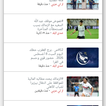
مكة الجديد
-
ار تي عربي
منذ دقيقة
#غموض موقف عبد الله
السعيد مع الزمالك بسبب
المستحقات المتأخرة
-
صدى البلد
منذ ٥٩ ثانية
#12ص ..برج العقرب حظك
اليوم السبت 8 أغسطس
2026.. حضور قوي وحسم
في القرا
-
صدى البلد
منذ دقيقة
#الزمالك يحدد مطالبه المالية
للموافقة على انتقال بيزيرا
لشباب الأهلي
-
ار تي عربي
منذ دقيقتين