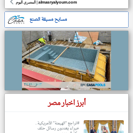
almasryalyoum.com
|
المصري اليوم
مسابح مسبقة الصنع
أبرز اخبار مصر
#تراجع "الهيمنة" الأمريكية..
خبراء يعددون رسائل حلف