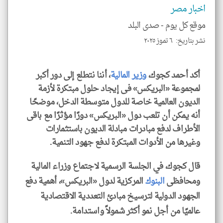
إسم
اخبار مصر
الم
و
موقع كل يوم -
صدى البلد
العن
الا
للمق
نشر بتاريخ: ٦ تموز ٢٠٢٥
أكد أحمد كجوك،
وزير المالية
، أننا نتطلع إلى دور أكبر
لمجموعة «البريكس» فى إيجاد حلول مبتكرة لأزمة
klyoum.com
الديون العالمية خاصة للدول متوسطة الدخل، موضحًا
أنه يمكن أن تلعب دول «البريكس» دورًا مؤثرًا مع باقى
الأطراف لدفع مبادرات مبادلة الديون باستثمارات
وغيرها من الأدوات المبتكرة لدفع جهود التنمية.
قال كجوك، في الجلسة الرسمية لاجتماع وزراء المالية
ومحافظى
البنوك
المركزية لدول «البريكس»، أهمية دفع
الجهود الدولية لترسيخ مبادئ التعددية الاقتصادية
عالميًا من أجل نمو أكثر شمولاً واستدامة.