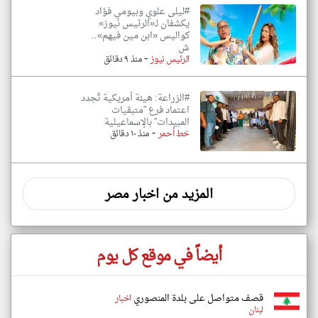
#ليلى علوي وبيومي فؤاد
يكشفان لـ«الرئيس نيوز»
كواليس «ابن مين فيهم»..
ش
-
الرئيس نيوز
منذ ٩ دقائق
#الزراعة: هيئة أمريكية تُجدد
اعتماد فرع ”متبقيات
المبيدات” بالإسماعيلية
-
خط أحمر
منذ ١٠ دقائق
المزيد من اخبار مصر
أيضاً في موقع كل يوم
قصف متواصل على بلدة المنصوري
اخبار
لبنان