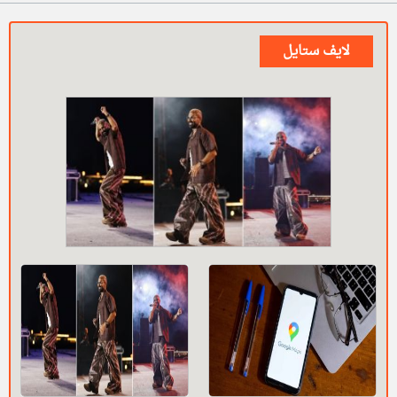
لايف ستايل