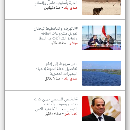
الحرة بأسلوب علمى وإنساني
-
صدى البلد
منذ دقيقتين
#الكهرباء والتخطيط تبحثان
تمويل مشروعات الطاقة
وتعزيز الشراكات مع القطا
-
مباشر
منذ ٥ دقائق
#من مريوط إلى إدكو..
تفاصيل خطة الدولة لإحياء
البحيرات المصرية
-
صدى البلد
منذ ٧ دقائق
#الرئيس السيسي يهنئ كوت
ديفوار وسويسرا بالعيد
القومي وجامايكا بعيد الاس
-
خط أحمر
منذ ٧ دقائق