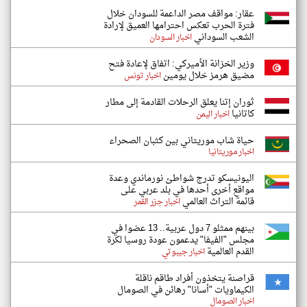
عقار: مواقف مصر الداعمة للسودان خلال
فترة الحرب تعكس احترامها العميق لإرادة
الشعب السوداني
اخبار السودان
وزير الخزانة الأميركي: اتفاق لإعادة فتح
مضيق هرمز خلال يومين
اخبار تونس
ثوران إتنا يعلق الرحلات القادمة إلى مطار
كاتانيا
اخبار اليمن
حياة شاب موريتاني بين كثبان الصحراء
اخبار موريتانيا
اليونيسكو تدرج شواطئ نورماندي وعدة
مواقع أخرى أحدها في بلد عربي على
قائمة التراث العالمي
اخبار جزر القمر
بينهم ممثلو 7 دول عربية.. 13 عضوا في
مجلس "الفيفا" يدعمون عودة روسيا لكرة
القدم العالمية
اخبار جيبوتي
قراصنة يتخذون أفراد طاقم ناقلة
الكيماويات "أسانا" رهائن في الصومال
اخبار الصومال