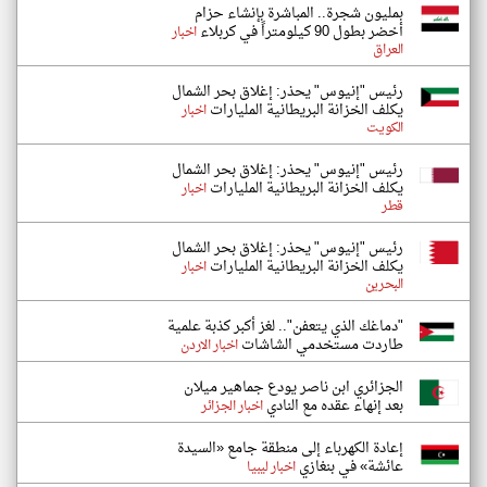
بمليون شجرة.. المباشرة بإنشاء حزام
أخضر بطول 90 كيلومتراً في كربلاء
اخبار
العراق
رئيس "إنيوس" يحذر: إغلاق بحر الشمال
يكلف الخزانة البريطانية المليارات
اخبار
الكويت
رئيس "إنيوس" يحذر: إغلاق بحر الشمال
يكلف الخزانة البريطانية المليارات
اخبار
قطر
رئيس "إنيوس" يحذر: إغلاق بحر الشمال
يكلف الخزانة البريطانية المليارات
اخبار
البحرين
"دماغك الذي يتعفن".. لغز أكبر كذبة علمية
طاردت مستخدمي الشاشات
اخبار الاردن
الجزائري ابن ناصر يودع جماهير ميلان
بعد إنهاء عقده مع النادي
اخبار الجزائر
إعادة الكهرباء إلى منطقة جامع «السيدة
عائشة» في بنغازي
اخبار ليبيا