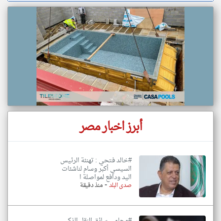
أبرز اخبار مصر
#خالد فتحي : تهنئة الرئيس
السيسي أكبر وسام لناشئات
اليد ودافع لمواصلة ا
-
صدى البلد
منذ دقيقة
#محامي سائق النقل الذكي