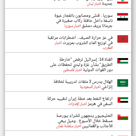
جديدة
اخبار لبنان
سوريا.. قتلى ومصابون بانفجار عبوة
ناسفة داخل حافلة ركاب صغيرة في
جرمانا بريف دمشق
اخبار سوريا
في عز حرارة الصيف.. اضطرابات مرتقبة
في توزيع الماء الشروب بمريرت
اخبار
المغرب
القناة 14: إسرائيل ترفض "خارطة
الطريق" بشأن غزة وتبدي تحفظات على
دور القوات الدولية
اخبار فلسطين
الهلال يدرس 3 ملفات تدريبية لخلافة
إنزاغي
اخبار السعودية
ارتفاع النفط بعد خطة إيران لتقييد حركة
السفن في هرمز
اخبار الإمارات
الخليجيون يتجهون للشراء ببورصة
مسقط خلال الأسبوع.. وميل بيعي
للأجانب والعُمانيين
اخبار سلطنة عُمان