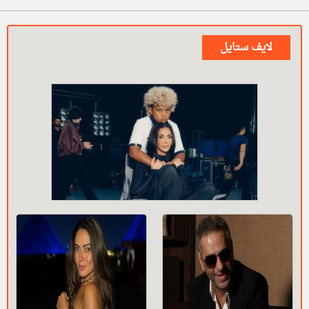
لايف ستايل