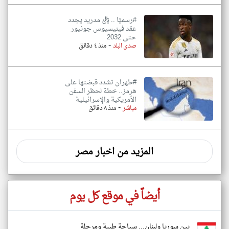
#رسميًا .. ريال مدريد يجدد
عقد فينيسيوس جونيور
حتى 2032
-
صدى البلد
منذ ٤ دقائق
#طهران تشدد قبضتها على
هرمز.. خطة لحظر السفن
الأمريكية والإسرائيلية
-
مباشر
منذ ٨ دقائق
المزيد من اخبار مصر
أيضاً في موقع كل يوم
بين سوريا ولبنان... سياحة طبية ومرحلة