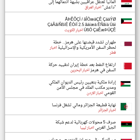
ألمانيا تعتقل عراقيين بشبهة انتمائهما إلى
"داعش"
اخبار العراق
ÅÞÊÕÇÏ / ãÎÒæäÇÊ ÇáäÝØ
ÇáÃãíÑßíÉ ÊÒíÏ 2.5 ãáíæä ÈÑãíá Úáì
ÚßÓ ÇáÊæÞÚÇÊ
اخبار الكويت
طهران تشدد قبضتها على هرمز.. خطة
لحظر السفن الأمريكية والإسرائيلية
اخبار
قطر
ارتفاع النفط بعد خطة إيران لتقييد حركة
السفن في هرمز
اخبار البحرين
إرادة ملكية بتعيين رئيس الديوان الملكي
ومدير مكتب الملك في مجلس الأمن
القومي
اخبار الاردن
نهاية قطيعة الجزائر ومالي تشغل فرنسا
اخبار الجزائر
صرف 5 محولات كهربائية لدعم شبكة
الجبل الغربي
اخبار ليبيا
من المركب إلى منصات التتويج.. محراب