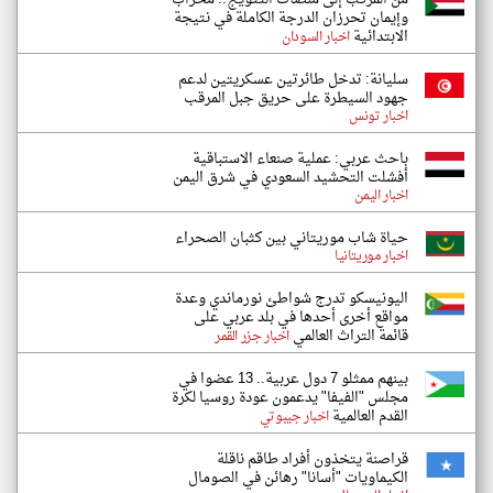
وإيمان تحرزان الدرجة الكاملة في نتيجة
الابتدائية
اخبار السودان
سليانة: تدخل طائرتين عسكريتين لدعم
جهود السيطرة على حريق جبل المرقب
اخبار تونس
باحث عربي: عملية صنعاء الاستباقية
أفشلت التحشيد السعودي في شرق اليمن
اخبار اليمن
حياة شاب موريتاني بين كثبان الصحراء
اخبار موريتانيا
اليونيسكو تدرج شواطئ نورماندي وعدة
مواقع أخرى أحدها في بلد عربي على
قائمة التراث العالمي
اخبار جزر القمر
بينهم ممثلو 7 دول عربية.. 13 عضوا في
مجلس "الفيفا" يدعمون عودة روسيا لكرة
القدم العالمية
اخبار جيبوتي
قراصنة يتخذون أفراد طاقم ناقلة
الكيماويات "أسانا" رهائن في الصومال