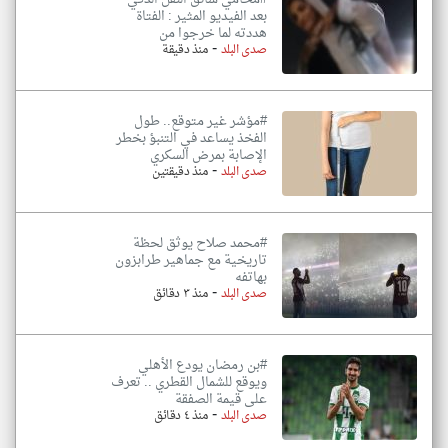
بعد الفيديو المثير : الفتاة
هددته لما خرجوا من
-
صدى البلد
منذ دقيقة
#مؤشر غير متوقع.. طول
الفخذ يساعد في التنبؤ بخطر
الإصابة بمرض السكري
-
صدى البلد
منذ دقيقتين
#محمد صلاح يوثق لحظة
تاريخية مع جماهير طرابزون
بهاتفه
-
صدى البلد
منذ ٣ دقائق
#بن رمضان يودع الأهلي
ويوقع للشمال القطري .. تعرف
على قيمة الصفقة
-
صدى البلد
منذ ٤ دقائق