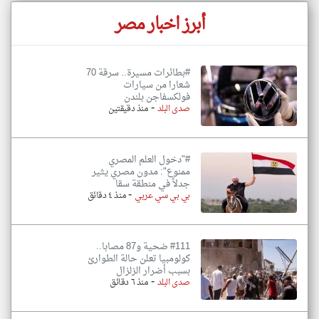
أبرز اخبار مصر
#بطائرات مسيرة.. سرقة 70
شعارا من سيارات
فولكسفاجن ‏بلندن
-
صدى البلد
منذ دقيقتين
#"دخول العلم المصري
ممنوع": مدون مصري يثير
جدلاً في منطقة سقا
-
بي بي سي عربي
منذ ٤ دقائق
#111 ضحية و87 مصابا..
كولومبيا تعلن حالة الطوارئ
بسبب أضرار الزلزال
-
صدى البلد
منذ ٦ دقائق