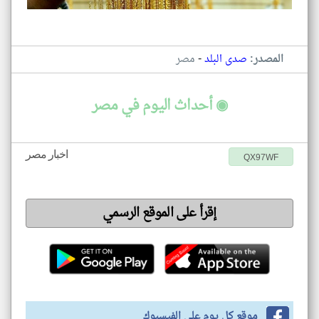
-
المصدر:
صدى البلد
مصر
◉ أحداث اليوم في مصر
اخبار مصر
QX97WF
إقرأ على الموقع الرسمي
موقع كل يوم على الفيسبوك