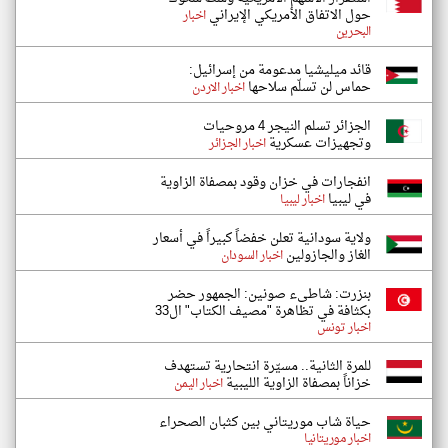
حول الاتفاق الأمريكي الإيراني
اخبار
البحرين
قائد ميليشيا مدعومة من إسرائيل:
حماس لن تسلّم سلاحها
اخبار الاردن
الجزائر تسلم النيجر 4 مروحيات
وتجهيزات عسكرية
اخبار الجزائر
انفجارات في خزان وقود بمصفاة الزاوية
في ليبيا
اخبار ليبيا
ولاية سودانية تعلن خفضاً كبيراً في أسعار
الغاز والجازولين
اخبار السودان
بنزرت: شاطىء صونين: الجمهور حضر
بكثافة في تظاهرة "مصيف الكتاب" ال33
اخبار تونس
للمرة الثانية.. مسيّرة انتحارية تستهدف
خزاناً بمصفاة الزاوية الليبية
اخبار اليمن
حياة شاب موريتاني بين كثبان الصحراء
اخبار موريتانيا