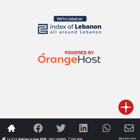
klyoum.com
~last update: 7 min ago
14,874
Articles in Aug 2026