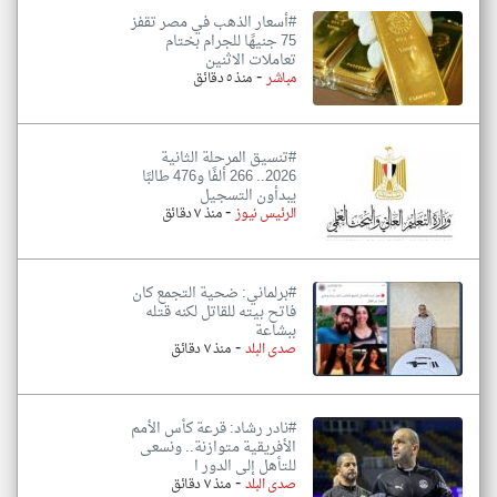
#أسعار الذهب في مصر تقفز
75 جنيهًا للجرام بختام
تعاملات الاثنين
-
مباشر
منذ ٥ دقائق
#تنسيق المرحلة الثانية
2026.. 266 ألفًا و476 طالبًا
يبدأون التسجيل
-
الرئيس نيوز
منذ ٧ دقائق
#برلماني: ضحية التجمع كان
فاتح بيته للقاتل لكنه قتله
ببشاعة
-
صدى البلد
منذ ٧ دقائق
#نادر رشاد: قرعة كأس الأمم
الأفريقية متوازنة.. ونسعى
للتأهل إلى الدور ا
-
صدى البلد
منذ ٧ دقائق