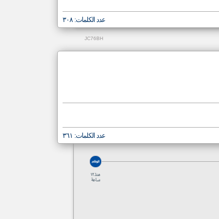
عدد الكلمات: ٣٠٨
JC76BH
عدد الكلمات: ٣٦١
منذ ١٢
ساعة