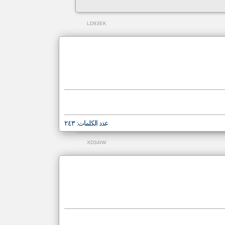
LD93EK
عدد الكلمات: ٢٤٣
XD34IW