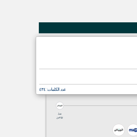
klyoum.com
عدد الكلمات: ٤٣٤
منذ
يومين