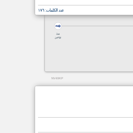
عدد الكلمات: ١٧٦
منذ
يومين
NV49KP