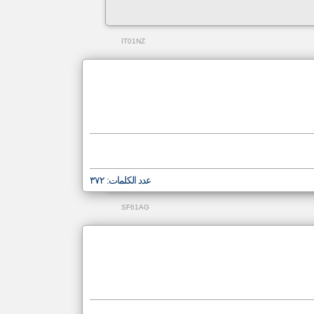
IT01NZ
عدد الكلمات: ٣٧٢
SF61AG