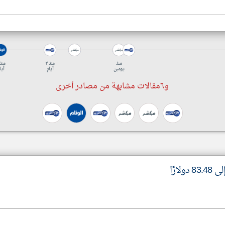
منذ
منذ ٣
يومين
أيام
أيا
و٦مقالات مشابهة من مصادر أخرى
لارًا