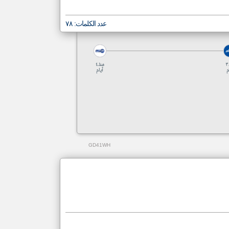
عدد الكلمات: ٧٨
منذ ٣
منذ ٤
م
أيام
GD41WH