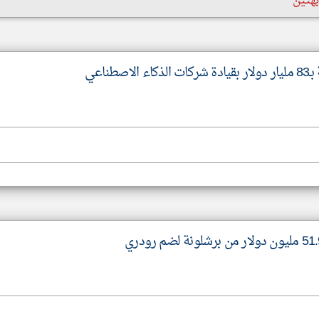
هتين
طناعي