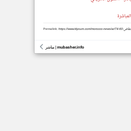
لمباشرة
-بانخفاض-60
Permalink:
mubasher.info
|
مباشر