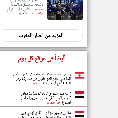
#الأسهم الأمريكية ترتفع
وتتجه لتحقيق مكاسب
للأسبوع الثاني على التوالي
-
مباشر
منذ ساعتين
المزيد من اخبار المغرب
أيضاً في موقع كل يوم
رئيس شعبة العلاقات العامة في قوى الأمن
الداخلي حذر المواطنين من مشاركة رمز
الـOTP مع أي جهة
اخبار لبنان
"المرصد السوري": 20 توغلاً للاحتلال
"الإسرائيلي" في جنوب سوريا خلال
أسبوع
اخبار سوريا
مقابل مليون دولار.. اتفاق نهائي بين
الأهلي والمحلة على ضم محمود صلاح