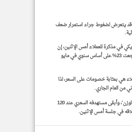
الا
للمق
ا' قد يتعرض لضغوط جراء استمرار ضعف
ية.
klyoum.com
كي في مذكرة للعملاء أمس الإثنين، إن
تسليمات 'تسلا' من السيارات على مستوى العالم تراجعت 23% على أساس سنوي في مايو
اء هي بمثابة خصومات على السعر، لذا
ي من العام الجاري.
وأكد البنك على توصيته لسهم 'تسلا' عند 'منخفض الوزن'، وأبقى مستهدفه السعري عند 120