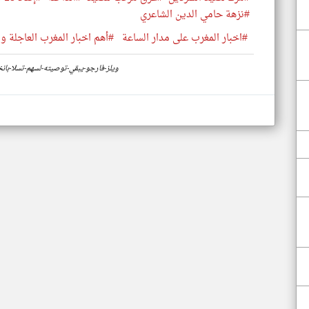
#نزهة حامي الدين الشاعري
#اخبار المغرب على مدار الساعة
#أهم اخبار المغرب العاجلة وا
https://www.klyoum.com/morocco-news/ar/74-ويلز-فارجو-يبقي-توصيته-لسهم-تسلا