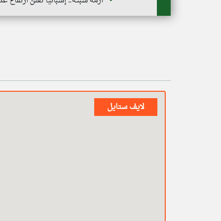
أزمة سبتة.. إسبانيا تعلن ارتفاع عدد القت
لايف ستايل