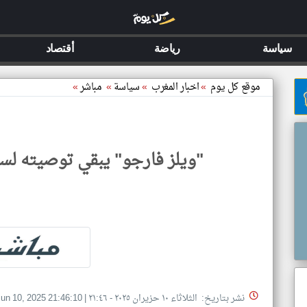
سياسة
رياضة
أقتصاد
موقع كل يوم
»
اخبار المغرب
»
سياسة
»
مباشر
»
"ويلز فارجو" يبقي توصيته لسهم
نشر بتاريخ: الثلاثاء ١٠ حزيران ٢٠٢٥ - ٢١:٤٦
|
un 10, 2025 21:46:10