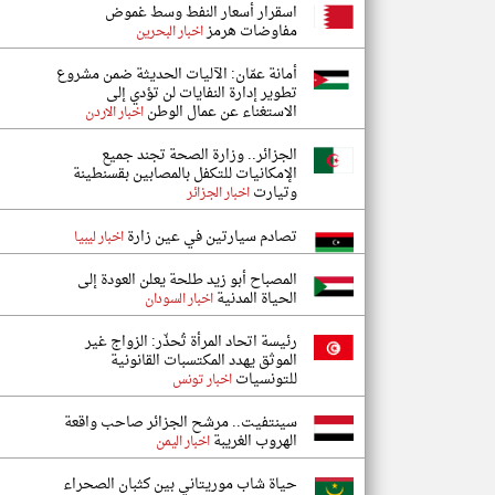
اسقرار أسعار النفط وسط غموض
مفاوضات هرمز
اخبار البحرين
أمانة عمّان: الآليات الحديثة ضمن مشروع
تطوير إدارة النفايات لن تؤدي إلى
الاستغناء عن عمال الوطن
اخبار الاردن
الجزائر.. وزارة الصحة تجند جميع
الإمكانيات للتكفل بالمصابين بقسنطينة
وتيارت
اخبار الجزائر
تصادم سيارتين في عين زارة
اخبار ليبيا
المصباح أبو زيد طلحة يعلن العودة إلى
الحياة المدنية
اخبار السودان
رئيسة اتحاد المرأة تُحذّر: الزواج غير
الموثق يهدد المكتسبات القانونية
للتونسيات
اخبار تونس
سينتفيت.. مرشح الجزائر صاحب واقعة
الهروب الغريبة
اخبار اليمن
حياة شاب موريتاني بين كثبان الصحراء