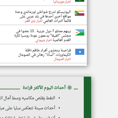
اخبار موريتانيا
اليونيسكو تدرج شواطئ نورماندي وعدة
مواقع أخرى أحدها في بلد عربي على
قائمة التراث العالمي
اخبار جزر القمر
بينهم ممثلو 7 دول عربية.. 13 عضوا في
مجلس "الفيفا" يدعمون عودة روسيا لكرة
القدم العالمية
اخبار جيبوتي
قراصنة يتخذون أفراد طاقم ناقلة
الكيماويات "أسانا" رهائن في الصومال
اخبار الصومال
◉
أحداث اليوم الأكثر قراءة
النفط يقلص مكاسبه وسط آمال الت
أحداث سبتة تنعكس سلبا على مبارا