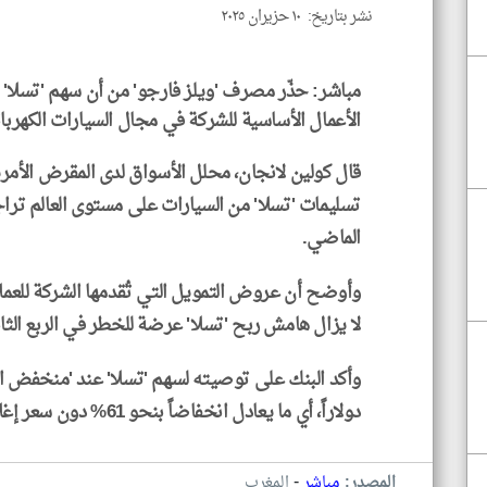
نشر بتاريخ: ١٠ حزيران ٢٠٢٥
مباشر: حذّر مصرف 'ويلز فارجو' من أن سهم 'تسل
الأعمال الأساسية للشركة في مجال السيارات الكهربائ
قال كولين لانجان، محلل الأسواق لدى المقرض الأمري
الماضي.
وأوضح أن عروض التمويل التي تُقدمها الشركة للعمل
لا يزال هامش ربح 'تسلا' عرضة للخطر في الربع الثان
دولاراً، أي ما يعادل انخفاضاً بنحو 61% دون سعر إغلاقه في جلسة أمس الإثنين.
-
المصدر:
مباشر
المغرب