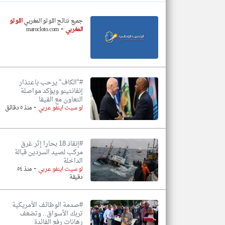
جميع نتائج اللوتو المغربي
اللوتو
-
المغربي
marocloto.com
تعبر
المقالات
الموجوده
هنا عن
وجهة
نظر
#"الكاف" يرحب باعتذار
كاتبيها.
إنفانتينو ويؤكد مواصلة
التعاون مع الفيفا
-
لو سيت اينفو عربي
منذ ٥ دقائق
#إنقاذ 18 بحارا إثر غرق
مركب لصيد السردين قبالة
الداخلة
-
لو سيت اينفو عربي
منذ ٥٤
دقيقة
#صدمة الوظائف الأمريكية
تربك الأسواق.. وتضعف
رهانات رفع الفائدة