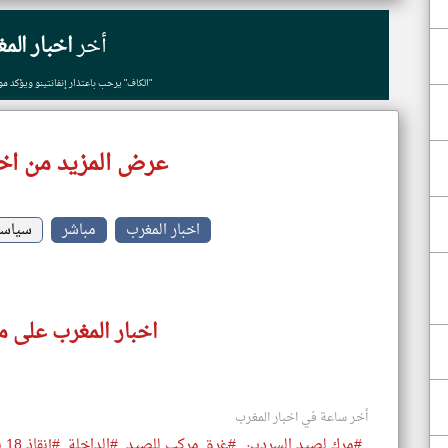
أخر
اخبار الم
"الكاف" يرحب باعتذار إنفانتينو ويؤكد موا
عرض المزيد من اخب
اخبار المغرب
مباشر
سياس
اخبار المغرب على م
أخر ساعة في اخبار المغرب
#مرك لصيد السردين
#غرق مركب للصيد
#الداخلة
#إنقاذ 18 بحارا