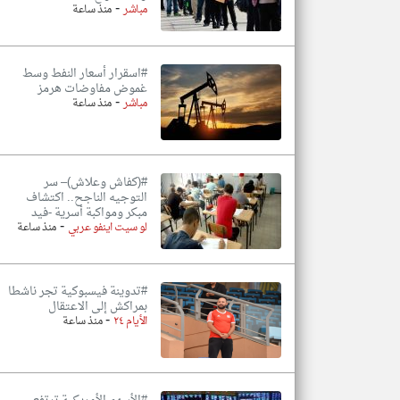
-
مباشر
منذ ساعة
#اسقرار أسعار النفط وسط
غموض مفاوضات هرمز
-
مباشر
منذ ساعة
#(كفاش وعلاش)– سر
التوجيه الناجح.. اكتشاف
مبكر ومواكبة أسرية -فيد
-
لو سيت اينفو عربي
منذ ساعة
#تدوينة فيسبوكية تجر ناشطا
بمراكش إلى الاعتقال
-
الأيام ٢٤
منذ ساعة