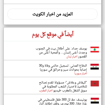
المزيد من اخبار الكويت
أيضاً في موقع كل يوم
يوسف حداد: على أطلال بيت في الجنوب
وجدت أغنى إنسان... والمحبة أغلى من
القصور
اخبار لبنان
الدفاع المدني: تسجيل حالتي وفاة و30
إصابة بحوادث سير وحرائق في سوريا
اخبار سوريا
"كيفاش وعلاش"- مسؤولة تقدم نصائح
للتلاميذ لاختيار الشعب المطلوبة في
سوق الشغل بالمغرب -فيديو
اخبار المغرب
يونيسف: مقـ تل 300 طفل فلسطيني في
غزة خلال 300 يوم من وقف إطلاق النار