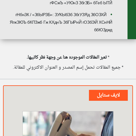
гФСжЪ «УЮнЗ ЗбгЗБ» бГеб ЫТЙ
гНбнЗК / «ЗбЫРЗБ»: ЗУКЫбЗб ЗбгУЗЯд ЗбОЗХЙ
ЯгжЗЮЪ бКПЗжб Гж КХднЪ ЗбГЫРнЙ гОЗбЭЙ ХСнНЙ
ббЮЗджд
*
تعبر المقالات الموجوده هنا عن وجهة نظر كاتبيها.
* جميع المقالات تحمل إسم المصدر و العنوان الاكتروني للمقالة.
لايف ستايل