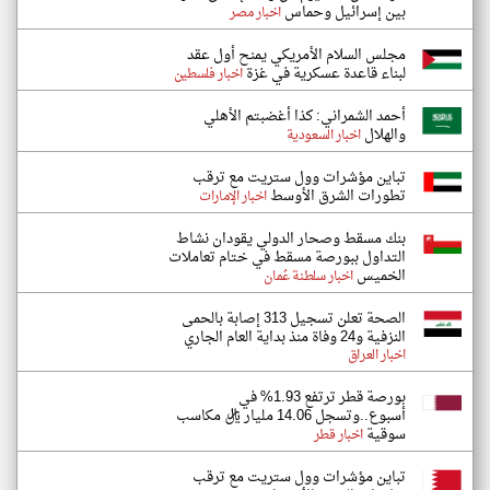
بين إسرائيل وحماس
اخبار مصر
مجلس السلام الأمريكي يمنح أول عقد
لبناء قاعدة عسكرية في غزة
اخبار فلسطين
أحمد الشمراني: كذا أغضبتم الأهلي
والهلال
اخبار السعودية
تباين مؤشرات وول ستريت مع ترقب
تطورات الشرق الأوسط
اخبار الإمارات
بنك مسقط وصحار الدولي يقودان نشاط
التداول ببورصة مسقط في ختام تعاملات
الخميس
اخبار سلطنة عُمان
الصحة تعلن تسجيل 313 إصابة بالحمى
النزفية و24 وفاة منذ بداية العام الجاري
اخبار العراق
بورصة قطر ترتفع 1.93% في
أسبوع..وتسجل 14.06 مليار ريال مكاسب
سوقية
اخبار قطر
تباين مؤشرات وول ستريت مع ترقب