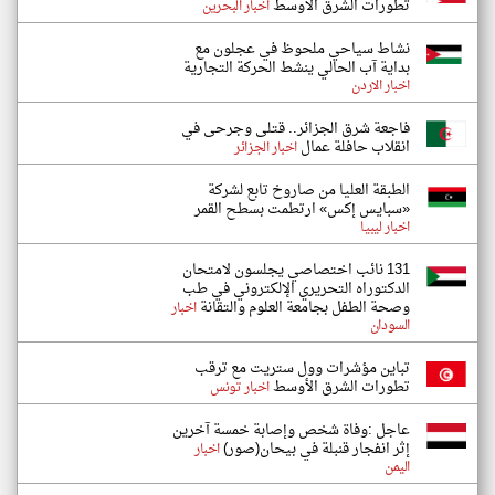
تطورات الشرق الأوسط
اخبار البحرين
نشاط سياحي ملحوظ في عجلون مع
بداية آب الحالي ينشط الحركة التجارية
اخبار الاردن
فاجعة شرق الجزائر.. قتلى وجرحى في
انقلاب حافلة عمال
اخبار الجزائر
الطبقة العليا من صاروخ تابع لشركة
«سبايس إكس» ارتطمت بسطح القمر
اخبار ليبيا
131 نائب اختصاصي يجلسون لامتحان
الدكتوراه التحريري الإلكتروني في طب
وصحة الطفل بجامعة العلوم والتقانة
اخبار
السودان
تباين مؤشرات وول ستريت مع ترقب
تطورات الشرق الأوسط
اخبار تونس
عاجل :وفاة شخص وإصابة خمسة آخرين
إثر انفجار قنبلة في بيحان(صور)
اخبار
اليمن