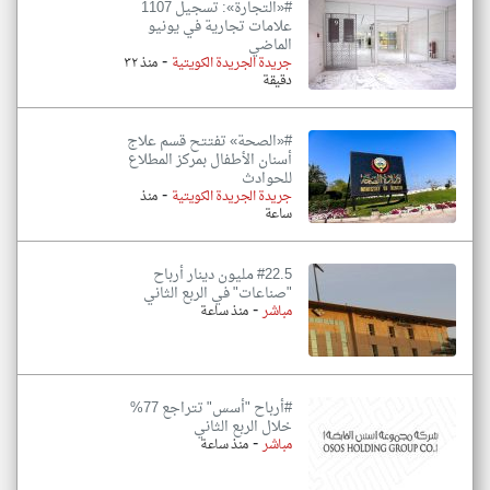
#«التجارة»: تسجيل 1107
علامات تجارية في يونيو
الماضي
-
جريدة الجريدة الكويتية
منذ ٣٢
دقيقة
#«الصحة» تفتتح قسم علاج
أسنان الأطفال بمركز المطلاع
للحوادث
-
جريدة الجريدة الكويتية
منذ
ساعة
#22.5 مليون دينار أرباح
"صناعات" في الربع الثاني
-
مباشر
منذ ساعة
#أرباح "أسس" تتراجع 77%
خلال الربع الثاني
-
مباشر
منذ ساعة