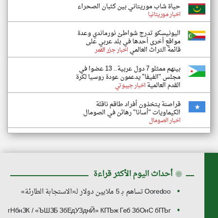
حياة شاب موريتاني بين كثبان الصحراء
اخبار موريتانيا
اليونيسكو تدرج شواطئ نورماندي وعدة
مواقع أخرى أحدها في بلد عربي على
قائمة التراث العالمي
اخبار جزر القمر
بينهم ممثلو 7 دول عربية.. 13 عضوا في
مجلس "الفيفا" يدعمون عودة روسيا لكرة
القدم العالمية
اخبار جيبوتي
قراصنة يتخذون أفراد طاقم ناقلة
الكيماويات "أسانا" رهائن في الصومال
اخبار الصومال
◉
أحداث اليوم الأكثر قراءة
Ooredoo تساهم بـ 5 ملايين دولار لـ«الاستجابة الطارئة»
гНбнЗК / «ЪШЗБ ЗбЕдУЗднЙ» КПЪж Геб ЗбОнС бПЪг