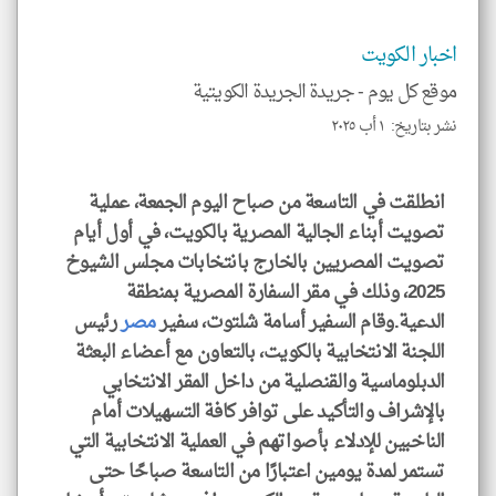
للمق
اخبار الكويت
موقع كل يوم -
جريدة الجريدة الكويتية
نشر بتاريخ: ١ أب ٢٠٢٥
klyoum.com
انطلقت في التاسعة من صباح اليوم الجمعة، عملية
تصويت أبناء الجالية المصرية بالكويت، في أول أيام
تصويت المصريين بالخارج بانتخابات مجلس الشيوخ
2025، وذلك في مقر السفارة المصرية بمنطقة
الدعية.وقام السفير أسامة شلتوت، سفير
مصر
رئيس
اللجنة الانتخابية بالكويت، بالتعاون مع أعضاء البعثة
الدبلوماسية والقنصلية من داخل المقر الانتخابي
بالإشراف والتأكيد على توافر كافة التسهيلات أمام
الناخبين للإدلاء بأصواتهم في العملية الانتخابية التي
تستمر لمدة يومين اعتبارًا من التاسعة صباحًا حتى