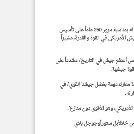
الم
و
العن
الا
للمق
سبة مرور 250 عاماً على تأسيس
ش الأمريكي في القوة والقدرة، مشيراً
klyoum.com
م بمرور 250 عاماً على تأسيس أعظم جيش في التاريخ'، مشدداً على
قوة جيشها'.
دة معارك مهمة بفضل جيشنا القوي'، في
رته.
لأمريكي، وهو الأقوى دون منازع'.
ن خلالأبل ستورأوجوجل بلاي