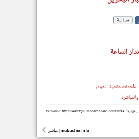
سياسة
دار الساعة
#أحداث عالمية
#دولار
والمباشرة
يجرؤ-على-تهديدنا
Permalink:
mubasher.info
|
مباشر