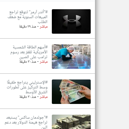
#"أندر آرمر" تتوقع تراجع
المبيعات السنوية مع ضعف
الطلب
-
تعبر
مباشر
منذ ٢٩ دقيقة
المقالات
الموجوده
هنا عن
وجهة
نظر
#أسهم الطاقة الشمسية
كاتبيها.
الأمريكية تقفز بعد رسوم
ترامب على الصين
-
مباشر
منذ ٣٠ دقيقة
#الإسترليني يتراجع طفيفًا
وسط التركيز على تطورات
الشرق الأوسط
-
مباشر
منذ ٣٠ دقيقة
#"جولدمان ساكس" يستبعد
تراجع هيمنة الدولار بعد دعم
الين