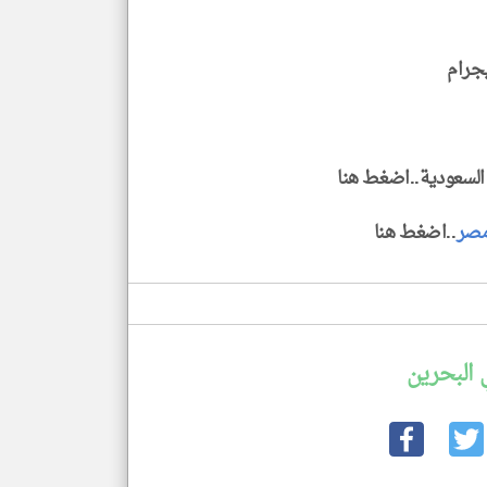
يجرام
ك السعودية..اضغط هنا
صر
..اضغط هنا
 البحرين