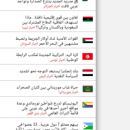
ريال مدريد الجديد ينتزع الصدارة وتواجد
عربي لافت
اخبار الجزائر
تعاون بين قوى إقليمية نافذة.. ماذا
تستهدف اتفاقية الدفاع المشترك بين
السعودية وباكستان وتركيا؟
اخبار ليبيا
القوات الأمنية تدك أوكار الجريمة وتضبط
مشتبهين في البحر الأحمر
اخبار السودان
كرة اليد: التركيبة الجديدة لمكتب الرابطة
الوطنية
اخبار تونس
بنك إنجلترا يستبعد التوجه نحو تشديد
السياسة النقدية
اخبار اليمن
حياة شاب موريتاني بين كثبان الصحراء
اخبار موريتانيا
اليونيسكو تدرج شواطئ نورماندي وعدة
مواقع أخرى أحدها في بلد عربي على
قائمة التراث العالمي
اخبار جزر القمر
بينهم ممثلو 7 دول عربية.. 13 عضوا في
مجلس "الفيفا" يدعمون عودة روسيا لكرة