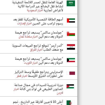
الهيئة العامة للنقل تصدر اللائحة التنفيذية
لنشاط نقل البضائع عبر الدراجة الآلية
لأغراض تجارية
اخبار السعودية
أسهم الطاقة الشمسية الأمريكية تقفز بعد
رسوم ترامب على الصين
اخبار الإمارات
"جولدمان ساكس" يستبعد تراجع هيمنة
الدولار بعد دعم الين
اخبار سلطنة عُمان
"أندر آرمر" تتوقع تراجع المبيعات السنوية
مع ضعف الطلب
اخبار العراق
"جولدمان ساكس" يستبعد تراجع هيمنة
الدولار بعد دعم الين
اخبار الكويت
الإسترليني يتراجع طفيفًا وسط التركيز
على تطورات الشرق الأوسط
اخبار قطر
دورة تدريبية للسيدات في مجال صناعة
الصابون الطبيعي في لواء بني كنانة
اخبار
الاردن
أغلى 10 لاعبين أفارقة عبر التاريخ.. نجم