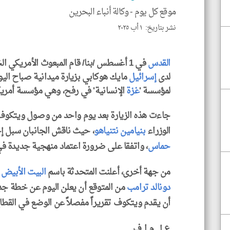
موقع كل يوم -
وكالة أنباء البحرين
نشر بتاريخ: ١ أب ٢٠٢٥
القدس
في 1 أغسطس /بنا/ قام المبعوث الأمريك
لدى
إسرائيل
مايك هوكابي بزيارة ميدانية صباح اليوم
لمؤسسة '
غزة
الإنسانية' في رفح، وهي مؤسسة أمريك
جاءت هذه الزيارة بعد يوم واحد من وصول ويتكوف 
الوزراء
بنيامين نتنياهو
، حيث ناقش الجانبان سبل إح
حماس
، واتفقا على ضرورة اعتماد منهجية جديدة ف
من جهة أخرى، أعلنت المتحدثة باسم
البيت الأبيض
ك
دونالد ترامب
من المتوقع أن يعلن اليوم عن خطة جديد
أن يقدم ويتكوف تقريراً مفصلاً عن الوضع في القطاع ب
ع.إ , م.ا.ف