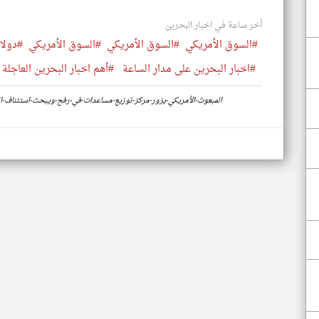
أخر ساعة في اخبار البحرين
#السوق الأمريكي
#السوق الأمريكي
#السوق الأمريكي
#دولار
#اخبار البحرين على مدار الساعة
#أهم اخبار البحرين العاجلة 
https://www.klyoum.com/bahrain-news/ar/37-المبعوث-الأمريكي-يزور-مركز-توزيع-مساعدات-في-رفح-ويبحث-استئ