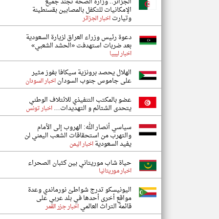
الجزائر.. وزارة الصحة تجند جميع
الإمكانيات للتكفل بالمصابين بقسنطينة
وتيارت
اخبار الجزائر
دعوة رئيس وزراء العراق لزيارة السعودية
بعد ضربات استهدفت «الحشد الشعبي»
اخبار ليبيا
الهلال يحصد برونزية سيكافا بفوز مثير
على جاموس جنوب السودان
اخبار السودان
عضو بالمكتب التنفيذي للائتلاف الوطني
يتحدى الشتائم و التهديدات…
اخبار تونس
سياسي أنصار الله: الهروب إلى الأمام
والتهرب من استحقاقات الشعب اليمني لن
يفيد السعودية
اخبار اليمن
حياة شاب موريتاني بين كثبان الصحراء
اخبار موريتانيا
اليونيسكو تدرج شواطئ نورماندي وعدة
مواقع أخرى أحدها في بلد عربي على
قائمة التراث العالمي
اخبار جزر القمر