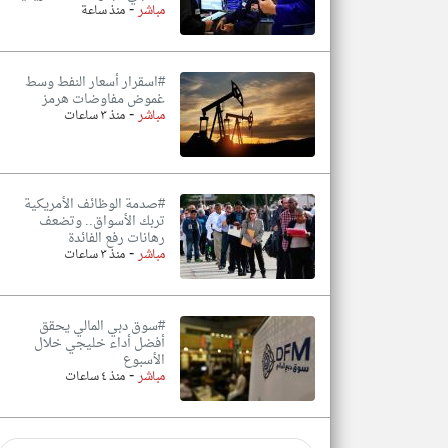
-
مباشر
منذ ساعة
#اسقرار أسعار النفط وسط
غموض مفاوضات هرمز
-
مباشر
منذ ٣ ساعات
#صدمة الوظائف الأمريكية
تربك الأسواق.. وتضعف
رهانات رفع الفائدة
-
مباشر
منذ ٣ ساعات
#سوق دبي المالي يحقق
أفضل أداء خليجي خلال
الأسبوع
-
مباشر
منذ ٤ ساعات