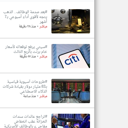
#بعد صدمة الوظائف.. الذهب
يتجه لأقوى أداء أسبوعي بـ7
أشهر
-
تعبر
مباشر
منذ ٢٨ دقيقة
المقالات
الموجوده
هنا عن
وجهة
نظر
#سيتي يرفع توقعاته لأسعار
كاتبيها.
خام برنت بالربع الثالث
-
مباشر
منذ ٥٥ دقيقة
#طروحات آسيوية قياسية
بـ83 مليار دولار بقيادة شركات
الذكاء الاصطناعي
-
مباشر
منذ ساعة
#تراجع عائدات سندات
الخزانة عقب انخفاض
مفاجيء بالوظائف الأمريكية