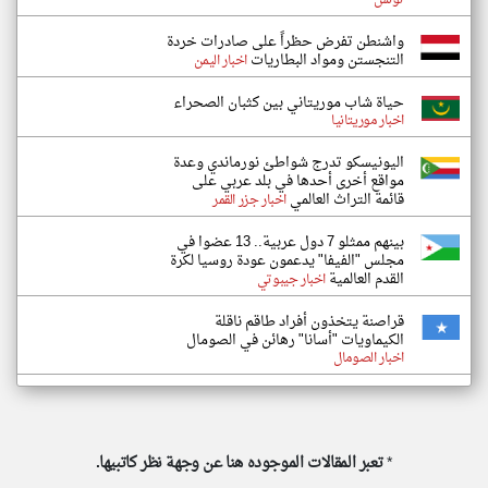
تونس
واشنطن تفرض حظراً على صادرات خردة
التنجستن ومواد البطاريات
اخبار اليمن
حياة شاب موريتاني بين كثبان الصحراء
اخبار موريتانيا
اليونيسكو تدرج شواطئ نورماندي وعدة
مواقع أخرى أحدها في بلد عربي على
قائمة التراث العالمي
اخبار جزر القمر
بينهم ممثلو 7 دول عربية.. 13 عضوا في
مجلس "الفيفا" يدعمون عودة روسيا لكرة
القدم العالمية
اخبار جيبوتي
قراصنة يتخذون أفراد طاقم ناقلة
الكيماويات "أسانا" رهائن في الصومال
اخبار الصومال
*
تعبر المقالات الموجوده هنا عن وجهة نظر كاتبيها.