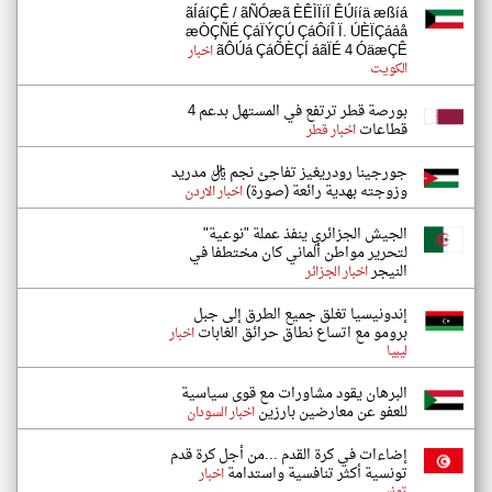
ãÍáíÇÊ / ãÑÓæã ÈÊÌÏíÏ ÊÚííä æßíá
æÒÇÑÉ ÇáÏÝÇÚ ÇáÔíÎ Ï. ÚÈÏÇááå
ãÔÚá ÇáÕÈÇÍ áãÏÉ 4 ÓäæÇÊ
اخبار
الكويت
بورصة قطر ترتفع في المستهل بدعم 4
قطاعات
اخبار قطر
جورجينا رودريغيز تفاجئ نجم ريال مدريد
وزوجته بهدية رائعة (صورة)
اخبار الاردن
الجيش الجزائري ينفذ عملة "نوعية"
لتحرير مواطن ألماني كان مختطفا في
النيجر
اخبار الجزائر
إندونيسيا تغلق جميع الطرق إلى جبل
برومو مع اتساع نطاق حرائق الغابات
اخبار
ليبيا
البرهان يقود مشاورات مع قوى سياسية
للعفو عن معارضين بارزين
اخبار السودان
إضاءات في كرة القدم ...من أجل كرة قدم
تونسية أكثر تنافسية واستدامة
اخبار