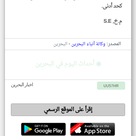
كحد أدنى.
م.خ, S.E
-
المصدر:
وكالة أنباء البحرين
البحرين
◉ أحداث اليوم في البحرين
اخبار البحرين
UU57HR
إقرأ على الموقع الرسمي