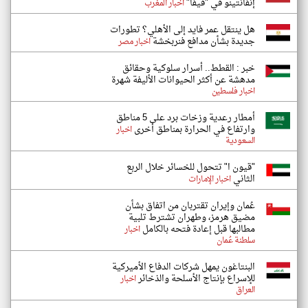
إنفانتينو في "فيفا"
اخبار المغرب
هل ينتقل عمر فايد إلى الأهلي؟ تطورات
جديدة بشأن مدافع فنربخشة
اخبار مصر
خبر : القطط.. أسرار سلوكية وحقائق
مدهشة عن أكثر الحيوانات الأليفة شهرة
اخبار فلسطين
أمطار رعدية وزخات برد على 5 مناطق
وارتفاع في الحرارة بمناطق أخرى
اخبار
السعودية
"قيون ا" تتحول للخسائر خلال الربع
الثاني
اخبار الإمارات
عُمان وإيران تقتربان من اتفاق بشأن
مضيق هرمز، وطهران تشترط تلبية
مطالبها قبل إعادة فتحه بالكامل
اخبار
سلطنة عُمان
البنتاغون يمهل شركات الدفاع الأميركية
للإسراع بإنتاج الأسلحة والذخائر
اخبار
العراق