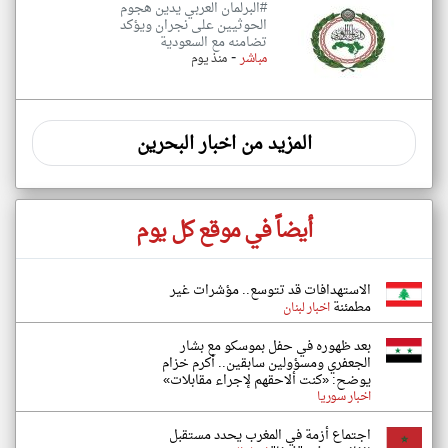
#البرلمان العربي يدين هجوم
الحوثيين على نجران ويؤكد
تضامنه مع السعودية
-
مباشر
منذ يوم
المزيد من اخبار البحرين
أيضاً في موقع كل يوم
الاستهدافات قد تتوسع.. مؤشرات غير
مطمئنة
اخبار لبنان
بعد ظهوره في حفل بموسكو مع بشار
الجعفري ومسؤولين سابقين.. أكرم خزام
يوضح: «كنت ألاحقهم لإجراء مقابلات»
اخبار سوريا
اجتماع أزمة في المغرب يحدد مستقبل