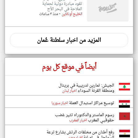
تقود مبادرة دولية لحماية
الملاحة في البحر الأح
-
الخليج أونلاين
منذ ٣ ساعات
المزيد من اخبار سلطنة عُمان
أيضاً في موقع كل يوم
الجيش: تمارين تدريبية في بريتال
ومنطقة القرنة السوداء
اخبار لبنان
توسيع مراكز استبدال العملة
اخبار سوريا
رسوم الماستر والدكتوراه تثير غضب
حقوقيي المغرب
اخبار المغرب
رفع أطنان من مخلفات الرتش بشارع ترعة
السواحل في إمبابة
اخبار مصر