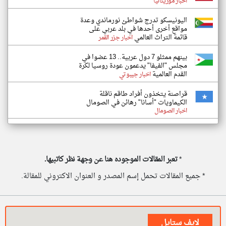
اخبار موريتانيا
اليونيسكو تدرج شواطئ نورماندي وعدة
مواقع أخرى أحدها في بلد عربي على
قائمة التراث العالمي
اخبار جزر القمر
بينهم ممثلو 7 دول عربية.. 13 عضوا في
مجلس "الفيفا" يدعمون عودة روسيا لكرة
القدم العالمية
اخبار جيبوتي
قراصنة يتخذون أفراد طاقم ناقلة
الكيماويات "أسانا" رهائن في الصومال
اخبار الصومال
*
تعبر المقالات الموجوده هنا عن وجهة نظر كاتبيها.
* جميع المقالات تحمل إسم المصدر و العنوان الاكتروني للمقالة.
لايف ستايل