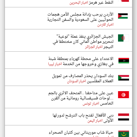
النفط عبر هرمز
اخبار البحرين
الأردن يرحب بإدانة مجلس الأمن هجمات
الحوثيين على السعودية والسفن التجارية
اخبار الاردن
الجيش الجزائري ينفذ عملة "نوعية"
لتحرير مواطن ألماني كان مختطفا في
النيجر
اخبار الجزائر
الاعتداء على محطة كهرباء بمنطقة شبنة
في بنغازي وخروجها من الخدمة
اخبار ليبيا
بنك السودان يحذر المصارف من تمويل
العملاء المفلسين
اخبار السودان
عين على متاحفنا ..المتحف الاثري بالجم
...لوحات فسيفسائية رومانية من القرن
الخامس
اخبار تونس
دبي الأفعال تفتح باب الترشح لدورتها
الأولى
اخبار اليمن
حياة شاب موريتاني بين كثبان الصحراء