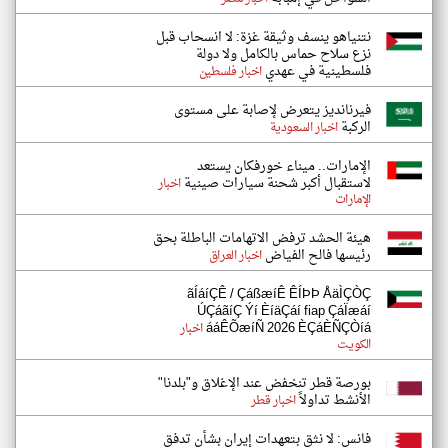
نتنياهو ينسف وثيقة غزة: لا انسحاب قبل
نزع سلاح حماس بالكامل ولا دولة
فلسطينية في عهدي
اخبار فلسطين
فيرنانديز يتعرض لإصابة على مستوى
الركبة
اخبار السعودية
الإمارات.. ميناء خورفكان يستعد
لاستقبال أكبر شحنة سيارات صينية
اخبار
الإمارات
هيئة الحشد ترفض الاتهامات الباطلة بحق
رئيسها فالح الفياض
اخبار العراق
ãÍáíÇÊ / ÇáßæíÊ ÊÍÞÞ ÅäÌÇÒÇ
ÚÇáãíÇ Ýí ÈíäÇáí fiap ÇáÏæáí
ááÊÕæíÑ 2026 ÈÇáÈÑÇÒíá
اخبار
الكويت
بورصة قطر تنخفض عند الإغلاق و"بلدنا"
الأنشط تداولاً
اخبار قطر
فانس: لا نثق بتعهدات إيران بشأن تدفق