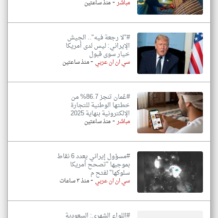
-
مباشر
منذ ساعتين
#"لا رجعة فيه".. الجيش
الإيراني: ليس لدى أمريكا
خيار سوى قبول
-
سي ان ان عربي
منذ ساعتين
#عُمان تنجز 86.7% من
خطتها الوطنية للتجارة
الإلكترونية بنهاية 2025
-
مباشر
منذ ساعتين
#مسؤول إيراني يعدد 6 نقاط
بموجبها "تصحح أمريكا
سلوكها" لفتح م
-
سي ان ان عربي
منذ ٣ ساعات
#اللواء الشهري: السعودية