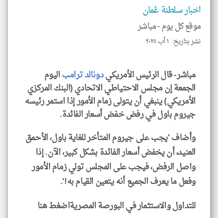
و
اخبار سلطنة عُمان
العن
الا
موقع كل يوم -
مباشر
للمق
نشر بتاريخ: ١ أب ٢٠٢٥
مباشر- قال الرئيس الأمريكي
دونالد ترامب
اليوم
klyoum.com
الجمعة إن مجلس الاحتياطي الاتحادي (البنك المركزي
الأمريكي) ينبغي أن يتولى زمام الأمور إذا استمر رئيسه
جيروم باول في رفض خفض أسعار الفائدة.
وأضاف 'يجب على جيروم المتأخر للغاية باول، الأحمق
العنيد، أن يخفض أسعار الفائدة بشكل كبير، الآن. إذا
واصل الرفض، فيجب على المجلس تولي زمام الأمور
وفعل ما يعرف الجميع أنه يتعين القيام به!'.
للتداول والاستثمار في البورصة المصريةاضغط هنا